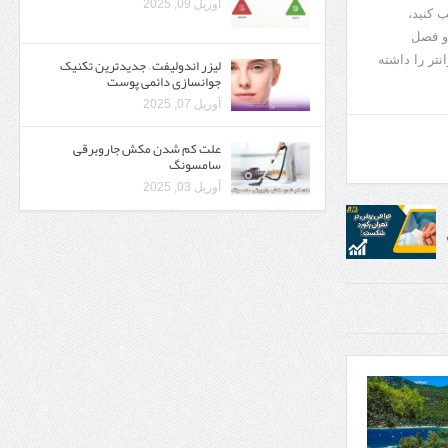
آوریل 09, 2025
 کنید،
 و فصل
تر را داشته
لیزر اندولیفت – جدیدترین تکنیک
جوانسازی دائمی پوست
آوریل 07, 2025
علت کم شدن مکش جاروبرقی
سامسونگ
آوریل 03, 2025