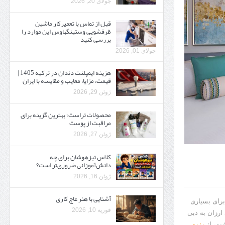
جولای 20, 2026
قبل از تماس با تعمیرکار ماشین
ظرفشویی وستینگهاوس این موارد را
بررسی کنید
جولای 01, 2026
هزینه ایمپلنت دندان در ترکیه 1405 |
قیمت، مزایا، معایب و مقایسه با ایران
ژوئن 29, 2026
محصولات تراست؛ بهترین گزینه برای
مراقبت از پوست
ژوئن 27, 2026
کلاس تیزهوشان برای چه
دانش‌آموزانی ضروری‌تر است؟
ژوئن 16, 2026
آشنایی با هنر عاج کاری
برای بسیاری
فوریه 10, 2026
ارزان به دبی
یم، از
رزرو