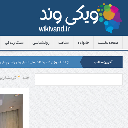
صفحه نخست
خانواده
سلامت
روانشناسی
سبک زندگی
آخرین مطالب
از اضافه وزن شدید تا درمان اصولی با جراحی چاقی
لیزر موهای زائد شاتی یا رولی؟ مقایسه لیزرهای واق
خانه
گردشگری
قبل از تماس با تعمیرکار ماشین ظرفشویی وستینگه
هزینه ایمپلنت دندان در ترکیه 1405 | قیمت، مزایا، معایب و مقایسه با ایران
محصولات تراست؛ بهترین گزینه برای مراقبت از 
کلاس تیزهوشان برای چه دانش‌آموزانی ضروری‌تر
آشنایی با هنر عاج کاری