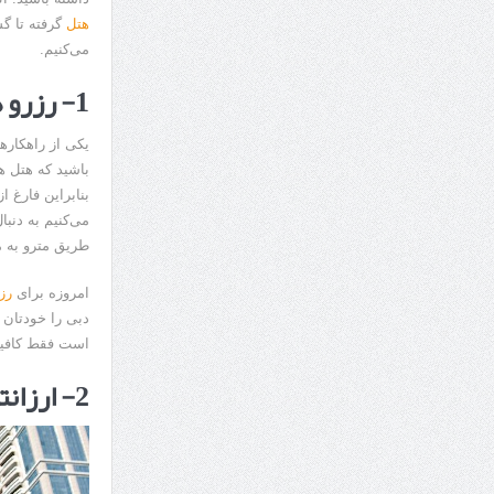
هتل
می‌کنیم.
1- رزرو هتل دبی را هوشمندانه انجام دهید
یکی از راهکاره
باشید که هتل ه
بنابراین فارغ 
می‌کنیم به دنبا
طریق مترو به م
امروزه برای
رز
دبی را خودتان ب
است فقط کافیس
2- ارزانترین زمان سفر به دبی را بیابید