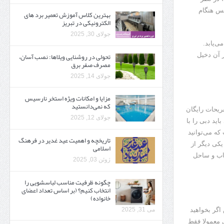
پس هنگام
بهترین کلاس آموزش تعمیر برد های
الکترونیکی در تبریز
جولای 30, 2025
ی‌یابد.
تحولی در روشنایی ویلاها: نصب آسان،
ر آن دخیل
مصرف صفر برق
جولای 14, 2025
مزایا و امکانات ویژه استخر نارسیس
که نمی‌دانستید
فریحات رایگان
جولای 12, 2025
اید دبی را با
که می‌توانید
تاریخچه و اهمیت عید غدیر در فرهنگ
یکی دیگر از
اسلامی
تاب و ساحل
ژوئن 03, 2025
چگونه ظرفیت مناسب لباسشویی را
انتخاب کنیم؟ (بر اساس تعداد اعضای
خانواده)
می 31, 2025
اگر بخواهید
ی دبی معمولا فقط