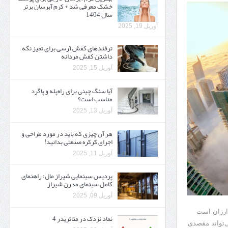
خشک معرفی شد + کرم آبرسان برتر
سال 1404
آوریل 19, 2025
ترفندهای کفش آرسی برای تمیز نگه
داشتن کفش مردانه
آوریل 15, 2025
آیا سنگ چینی برای راه‌پله و پاگرد
مناسب است؟
آوریل 13, 2025
هر آن چیزی که باید در مورد طراحی و
اجرای کرکره صنعتی بدانید!
آوریل 11, 2025
پردیس سینمایی شیراز مال: راهنمای
کامل سینمای مدرن شیراز
آوریل 09, 2025
 ارزان است
نماد نزدک در متاتریدر 4
ی‌تواند مقصدی