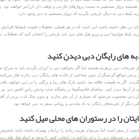
 همیشه پرواز مستقیم به نسبت پروازهای خارجی و توقف دار، ارزانتر خواهند بود. 
د بلیط دبی به دنبال تاریخی بگردید که پرواز مستقیم به دبی وجود دارد.
باید در نظر داشته باشید این است که در هر فصلی، تعطیلات قیمت بلیط‌ها افزایش م
رید بلیط هواپیما دبی و رزرو هتل های دبی باید تاریخی را انتخاب کنید که تعطیلات د
 تفریحات دبی پرهزینه هستند اما اگر بخواهید دبی را ارزان بگردید باید به سراغ ت
ر برخی مواقع گردشگران چون شناختی از جاذبه های رایگان دبی ندارند فکر می‌کنند ب
بگردند. اگر به طبیعت علاقه مند باشید پارک های زیبا و پرگلی را در دبی خواهید یافت 
 از آن‌ها دیدن کنید. تماشای فلامینگوها در پناهگاه حیات وحش راس الخور دبی نیز 
ان دبی محسوب می‌شود که بسیاری از آن خبر ندارند. و بدون شک لذت بردن از آف
کی دیگر از تجربه‌های رایگان به یاد ماندنی و رویایی سفر به دبی خواهد بود.
شی از سفر است اما می‌تواند هزینه زیادی را برایتان بهمراه داشته باشد بخصوص 
رستوران های لوکس و زنجیره‎ای دبی را برای غذاخوردن انتخاب کنید. با توجه به اینکه هتل ها