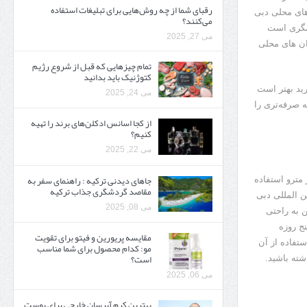
رقبای شما از چه روش‌هایی برای تبلیغات استفاده
های محلی دبی
می‌کنند؟
دشگری است
می 27, 2025
ران های محلی
تمام چیزهایی که قبل از شروع رژیم
کتوژنیک باید بدانید‎
رید بهتر است
می 24, 2025
ه صرفه‌تری را
از کجا اسانس ادکلن‌های برند را تهیه
کنیم؟
می 22, 2025
جاهای دیدنی ترکیه : راهنمای سفر به
 مترو استفاده
مقاصد گردشگری جذاب ترکیه
ن المللی دبی
می 08, 2025
ن به راحتی
ج روزه
مقایسه پریورین و فیتو برای تقویت
 شناخته شده است و با استفاده از آن
مو: کدام محصول برای شما مناسب
است؟
شته باشید.
می 06, 2025
بهترین کرم آبرسان خارجی برای پوست