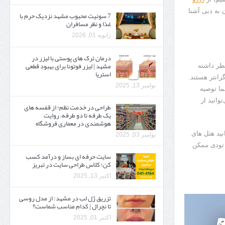
ای تجربه سفر ارزان به دبی آشنا
7 سوئیت محبوب مشهد نزدیک حرم با
غذا و نظر مسافران
ژانویه 01, 2026
درمان ترک های پوستی با لیزر در
مشهد | لیزر فوتونا برای بهبود قطعی
نظر داشته
استریا
رانتر هستند.
نوامبر 13, 2025
ما توصیه
وانید از
طراحی در خدمت نظم؛ از قفسه ‌های
یک‌ طرفه تا دو طرفه، روایت
هوشمندی در معماری فروشگاه
نید هتل های
نوامبر 03, 2025
ی تودی ممکن
سایت حرفه ‌ای بساز و درآمد کسب
کن؛ کلاس طراحی سایت در تبریز
اکتبر 13, 2025
تزریق ژل لب در مشهد: از مدل روسی
تا نچرال | کدام مناسب شماست؟
اکتبر 01, 2025