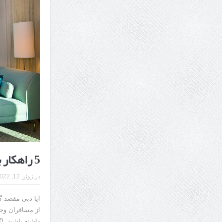
7 سوئیت محبوب مشهد نزدیک حرم با غذا و نظر مسافران
درمان ترک های پوستی با لیزر در مشهد | لیزر فوتون
طراحی در خدمت نظم؛ از قفسه ‌های یک‌ طرفه تا د
5 راهکار برای تجربه سفر ارزان به دبی
در
ژوئن 12, 2022
آیا دبی مقصد گ
از مسافران وجو
داشته باشید. ا