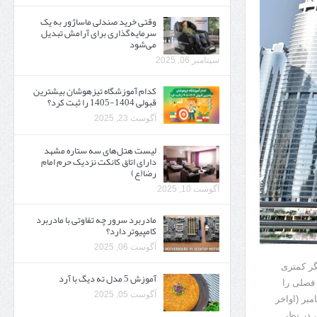
وقتی خرید صندلی ماساژور به یک
سرمایه‌گذاری برای آرامش تبدیل
می‌شود
سپتامبر 06, 2025
کدام آموزشگاه تیزهوشان بیشترین
قبولی 1404-1405 را ثبت کرد؟
آگوست 23, 2025
لیست هتل‌های سه ستاره مشهد
دارای اتاق کانکت نزدیک حرم امام
رضا(ع)
آگوست 10, 2025
مادربرد سرور چه تفاوتی با مادربرد
کامپیوتر دارد؟
آگوست 06, 2025
گر کمتری
آموزش 5 مدل ته دیگ با آرد
فصلی را
آگوست 05, 2025
بر (اواخر
، در نظر