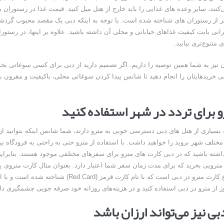
کنند، سایر وعده های غذایی را باید خارج از هتل میل کنید. قیمت غذا در رستوران 
نتر از رستوران های شناخته شده است. با توجه به اینکه دبی یک مقصد محبوب گر
انی بابت کیفیت غذاهای خیابانی و محلی آن داشته باشید. علاوه بر اینها، در رستو
 متنوع‌تری بیابید.
 نیز به شما همین توصیه را داریم. اگر تصمیم دارید از دبی برای کسی سوغاتی بخ
لی خریدهایتان را انجام دهید تا شانس پیدا کردن سوغاتی محلی، باکیفیت و مقرون ب
که بسیاری از هتل های دبی دسترسی خوبی به مترو دارند، شما شانس اینکه بتوانید از
 مختلف شهر بروید را خواهید داشت. با استفاده از مترو حتی به راحتی به فرودگاه بی
داشته باشید که در دبی کارت های مترو برای سفرهای مختلفی موجود هستند. بنابرای
 مترویی بخرید که برای مدت زمان سفر شما اعتبار دارد. بعنوان مثال کارت متروی پن
معمول‌ترین نوع کارت مترو در دبی است که با نام کارت قرمز (Red Card)
وز از مترو در دبی استفاده کنید و در هزینه‌های روزانه خود صرفه جویی چشمگیری دا
ی نیز می‌تواند ارزان باشد