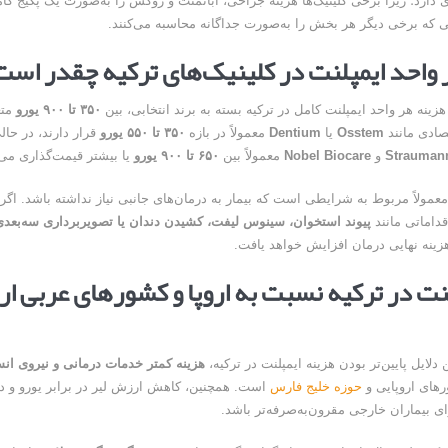
ی دارد؛ زیرا برخی کلینیک‌ها هزینه جراحی، اباتمنت و روکش را به‌صورت یک پکیج کام
لی که برخی دیگر هر بخش را به‌صورت جداگانه محاسبه می‌کنند.
واحد ایمپلنت در کلینیک‌های ترکیه چقدر است
زینه هر واحد ایمپلنت کامل در ترکیه بسته به برند انتخابی، بین
۳۵۰ تا ۹۰۰ یورو
متغ
تصادی مانند
Osstem
یا
Dentium
معمولاً در بازه
۳۵۰ تا ۵۵۰ یورو
قرار دارند، در حال
Strauman
و
Nobel Biocare
معمولاً بین
۶۵۰ تا ۹۰۰ یورو
یا بیشتر قیمت‌گذاری می‌
م معمولاً مربوط به شرایطی است که بیمار به درمان‌های جانبی نیاز نداشته باشد. اگ
قداماتی مانند
پیوند استخوان، سینوس لیفت، کشیدن دندان یا تصویربرداری سه‌بعدی (BCT
ینه نهایی درمان افزایش خواهد یافت.
نت در ترکیه نسبت به اروپا و کشورهای عربی ارز
 دلایل پایین‌تر بودن هزینه ایمپلنت در ترکیه،
هزینه کمتر خدمات درمانی و نیروی ان
های اروپایی و
حوزه خلیج فارس
است. همچنین، کاهش ارزش لیر در برابر یورو و د
ای بیماران خارجی مقرون‌به‌صرفه‌تر باشد.