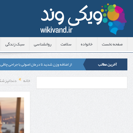
صفحه نخست
خانواده
سلامت
روانشناسی
سبک زندگی
آخرین مطالب
از اضافه وزن شدید تا درمان اصولی با جراحی چاقی
لیزر موهای زائد شاتی یا رولی؟ مقایسه لیزرهای واق
خانه
دندانپزشک
قبل از تماس با تعمیرکار ماشین ظرفشویی وستینگه
هزینه ایمپلنت دندان در ترکیه 1405 | قیمت، مزایا، معایب و مقایسه با ایران
محصولات تراست؛ بهترین گزینه برای مراقبت از 
کلاس تیزهوشان برای چه دانش‌آموزانی ضروری‌تر
آشنایی با هنر عاج کاری