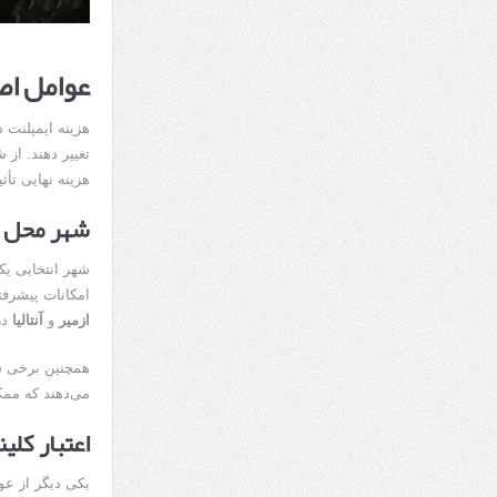
عوامل اص
هزینه ایمپلنت 
تغییر دهند. از
هزینه نهایی تأثی
شهر محل 
شهر انتخابی یکی
امکانات پیشرفت
ازمیر
و
آنتالیا
در
همچنین برخی ش
می‌دهند که ممک
اعتبار کل
یکی دیگر از عوا