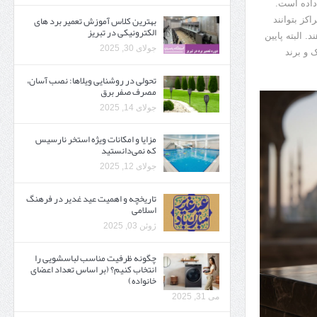
داده است.
بهترین کلاس آموزش تعمیر برد های
اکز بتوانند
الکترونیکی در تبریز
. البته پایین
جولای 30, 2025
 و برند
تحولی در روشنایی ویلاها: نصب آسان،
مصرف صفر برق
جولای 14, 2025
مزایا و امکانات ویژه استخر نارسیس
که نمی‌دانستید
جولای 12, 2025
تاریخچه و اهمیت عید غدیر در فرهنگ
اسلامی
ژوئن 03, 2025
چگونه ظرفیت مناسب لباسشویی را
انتخاب کنیم؟ (بر اساس تعداد اعضای
خانواده)
می 31, 2025