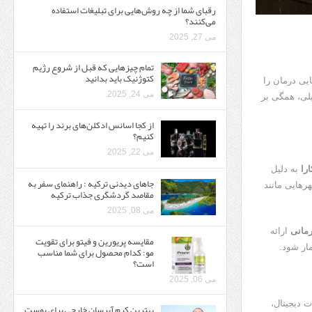
رقبای شما از چه روش‌هایی برای تبلیغات استفاده
می‌کنند؟
می 27, 2025
تمام چیزهایی که قبل از شروع رژیم
کتوژنیک باید بدانید‎
یی درمان را
می 24, 2025
یلی، همگی بر
از کجا اسانس ادکلن‌های برند را تهیه
کنیم؟
می 22, 2025
ارا
به دلیل
جاهای دیدنی ترکیه : راهنمای سفر به
رهایی مانند
مقاصد گردشگری جذاب ترکیه
می 08, 2025
رمانی
ارائه
مقایسه پریورین و فیتو برای تقویت
ار شود.
مو: کدام محصول برای شما مناسب
است؟
می 06, 2025
ت دیجیتال،
بهترین کرم آبرسان خارجی برای پوست