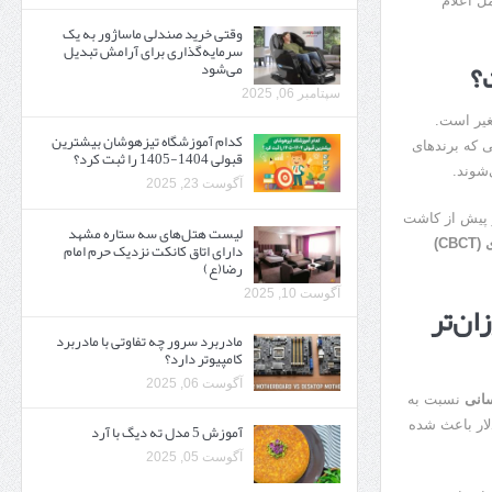
ل اعلام
وقتی خرید صندلی ماساژور به یک
سرمایه‌گذاری برای آرامش تبدیل
؟
می‌شود
سپتامبر 06, 2025
یر است.
کدام آموزشگاه تیزهوشان بیشترین
ی که برندهای
قبولی 1404-1405 را ثبت کرد؟
شوند.
آگوست 23, 2025
ر پیش از کاشت
لیست هتل‌های سه ستاره مشهد
C)
دارای اتاق کانکت نزدیک حرم امام
رضا(ع)
آگوست 10, 2025
ان‌تر
مادربرد سرور چه تفاوتی با مادربرد
کامپیوتر دارد؟
آگوست 06, 2025
سانی
نسبت به
لار باعث شده
آموزش 5 مدل ته دیگ با آرد
آگوست 05, 2025