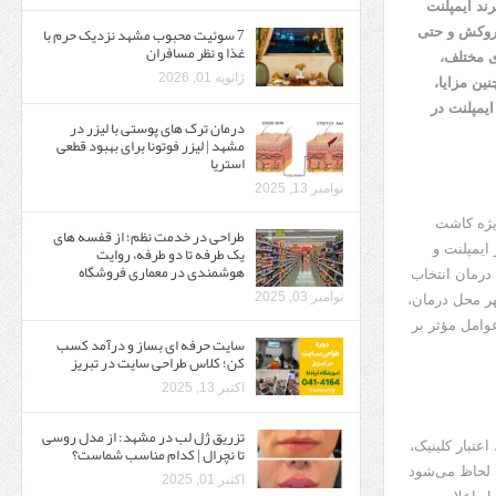
ند ایمپلنت
7 سوئیت محبوب مشهد نزدیک حرم با
 روکش و حتی
غذا و نظر مسافران
ی مختلف،
ژانویه 01, 2026
ن و همچنین مزایا،
ایمپلنت در
درمان ترک های پوستی با لیزر در
مشهد | لیزر فوتونا برای بهبود قطعی
استریا
نوامبر 13, 2025
ویژه کاشت
طراحی در خدمت نظم؛ از قفسه ‌های
یک‌ طرفه تا دو طرفه، روایت
ایمپلنت و
هوشمندی در معماری فروشگاه
درمان انتخاب
نوامبر 03, 2025
شهر محل درمان،
وامل مؤثر بر
سایت حرفه ‌ای بساز و درآمد کسب
کن؛ کلاس طراحی سایت در تبریز
اکتبر 13, 2025
تزریق ژل لب در مشهد: از مدل روسی
عتبار کلینیک،
تا نچرال | کدام مناسب شماست؟
ه لحاظ می‌شود
اکتبر 01, 2025