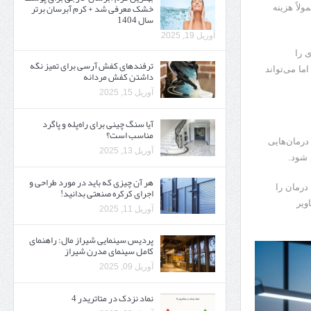
خشک معرفی شد + کرم آبرسان برتر
لاً هزینه
سال 1404
آوریل 19, 2025
ی را
ترفندهای کفش آرسی برای تمیز نگه
ما می‌تواند
داشتن کفش مردانه
آوریل 15, 2025
آیا سنگ چینی برای راه‌پله و پاگرد
مناسب است؟
درمان‌هایی
آوریل 13, 2025
 شود.
هر آن چیزی که باید در مورد طراحی و
درمان را
اجرای کرکره صنعتی بدانید!
ویر
آوریل 11, 2025
پردیس سینمایی شیراز مال: راهنمای
کامل سینمای مدرن شیراز
آوریل 09, 2025
نماد نزدک در متاتریدر 4