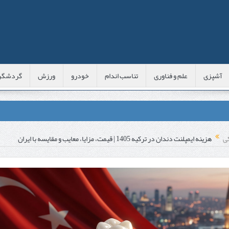
آشپزی
علم و فناوری
تناسب اندام
خودرو
ورزش
گردشگر
عی با شبه‌ لیزر در مشهد
ی
هزینه ایمپلنت دندان در ترکیه 1405 | قیمت، مزایا، معایب و مقایسه با ایران
اوس این موارد را بررسی کنید
پوست
 است؟