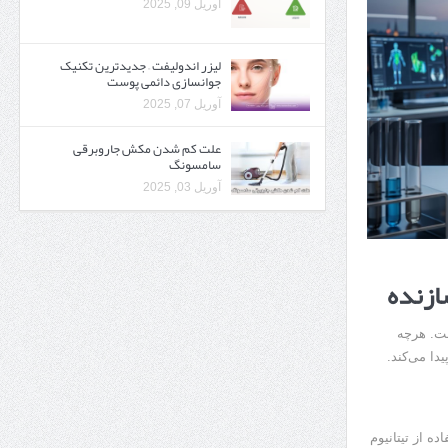
آوریل 09, 2025
لیزر اندولیفت – جدیدترین تکنیک
جوانسازی دائمی پوست
آوریل 07, 2025
علت کم شدن مکش جاروبرقی
سامسونگ
آوریل 03, 2025
ازنده
ست. هرچه
دا می‌کند.
ه از تیتانیوم