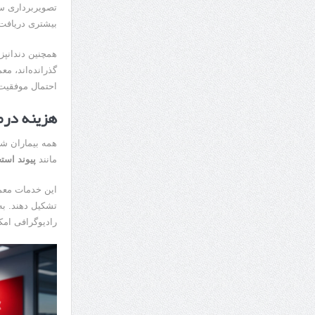
تصویربرداری سه‌
بیشتری دریافت 
همچنین دندانپزش
گذرانده‌اند، مع
احتمال موفقیت 
هزینه درم
همه بیماران شر
مانند
پیوند است
این خدمات معمو
تشکیل دهند. به
رادیوگرافی امک