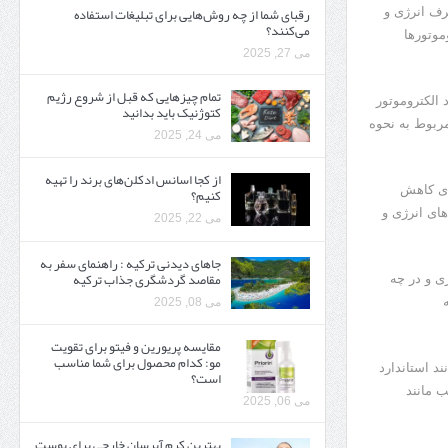
رقبای شما از چه روش‌هایی برای تبلیغات استفاده
رف انرژی و
می‌کنند؟
موتورها
می 27, 2025
تمام چیزهایی که قبل از شروع رژیم
د الکتروموتور
کتوژنیک باید بدانید‎
مربوط به نحوه
می 24, 2025
از کجا اسانس ادکلن‌های برند را تهیه
ای کاهش
کنیم؟
های انرژی و
می 22, 2025
جاهای دیدنی ترکیه : راهنمای سفر به
مقاصد گردشگری جذاب ترکیه
ری و در چه
می 08, 2025
مقایسه پریورین و فیتو برای تقویت
مو: کدام محصول برای شما مناسب
ند استاندارد
است؟
ب مانند
می 06, 2025
بهترین کرم آبرسان خارجی برای پوست