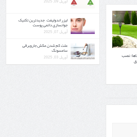
آوریل 09, 2025
لیزر اندولیفت – جدیدترین تکنیک
جوانسازی دائمی پوست
آوریل 07, 2025
علت کم شدن مکش جاروبرقی
سامسونگ
اها: نصب
آوریل 03, 2025
ق