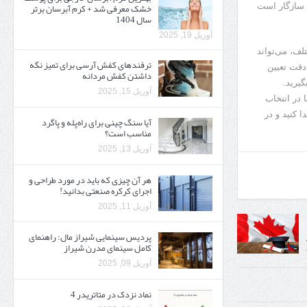
خشک معرفی شد + کرم آبرسان برتر
ما سازگار است
سال 1404
آوریل 19, 2025
ف، می‌تواند
ترفندهای کفش آرسی برای تمیز نگه
دقت تعیین
داشتن کفش مردانه
یرید.
آوریل 15, 2025
 در انتخاب
 کنید و در
آیا سنگ چینی برای راه‌پله و پاگرد
مناسب است؟
آوریل 13, 2025
هر آن چیزی که باید در مورد طراحی و
اجرای کرکره صنعتی بدانید!
آوریل 11, 2025
پردیس سینمایی شیراز مال: راهنمای
کامل سینمای مدرن شیراز
آوریل 09, 2025
نماد نزدک در متاتریدر 4