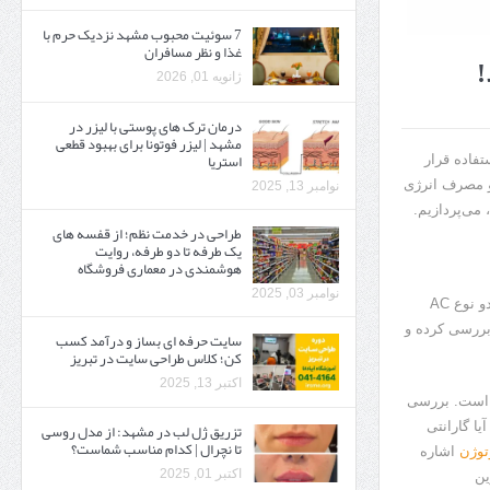
7 سوئیت محبوب مشهد نزدیک حرم با
غذا و نظر مسافران
ژانویه 01, 2026
درمان ترک های پوستی با لیزر در
مشهد | لیزر فوتونا برای بهبود قطعی
استریا
تفاده قرار
 و مصرف انرژی
نوامبر 13, 2025
 می‌پردازیم.
طراحی در خدمت نظم؛ از قفسه ‌های
یک‌ طرفه تا دو طرفه، روایت
هوشمندی در معماری فروشگاه
نوامبر 03, 2025
1. نوع الکتروموتور: نوع الکتروموتور، یکی از مهم‌ترین عوامل در خرید آن است. الکتروموتورها به دو نوع AC
 را بررسی کرده و
سایت حرفه ‌ای بساز و درآمد کسب
کن؛ کلاس طراحی سایت در تبریز
اکتبر 13, 2025
ت است. بررسی
یا گارانتی
تزریق ژل لب در مشهد: از مدل روسی
تا نچرال | کدام مناسب شماست؟
توژن
اشاره
اکتبر 01, 2025
ین