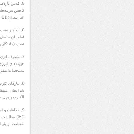
5. کلاس بازده
کاهش هزینه‌ها، 
عبارتند از: IE1 (کم‌ترین بازدهی)، IE2، IE3 و IE4 (بالاترین بازدهی).
6. ابعاد و نصب
اطمینان حاصل ک
نصب (ماندگار ی
7. مصرف انرژی
هزینه‌های انرژ
مشخصات مصرف ان
8. نیازهای کا
شرایطی استفاده 
الکتروموتوری ب
9. حفاظت و است
IEC) مطابق
حفاظت از بار ا