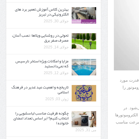
بهترین کلاس آموزش تعمیر برد های
الکترونیکی در تبریز
جولای 30, 2025
تحولی در روشنایی ویلاها: نصب آسان،
مصرف صفر برق
جولای 14, 2025
مزایا و امکانات ویژه استخر نارسیس
که نمی‌دانستید
جولای 12, 2025
(HP) اندازه‌گیری می‌شود. قدرت مورد
تاریخچه و اهمیت عید غدیر در فرهنگ
وموتور را
اسلامی
ژوئن 03, 2025
ر دقیقه (RPM) اندازه‌گیری می‌شود. در
چگونه ظرفیت مناسب لباسشویی را
الکتروموتورها
انتخاب کنیم؟ (بر اساس تعداد اعضای
خانواده)
 سرعت مناسب
می 31, 2025