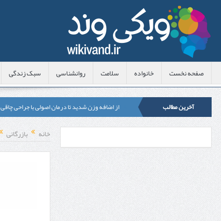
صفحه نخست
خانواده
سلامت
روانشناسی
سبک زندگی
آخرین مطالب
از اضافه وزن شدید تا درمان اصولی با جراحی چاقی
لیزر موهای زائد شاتی یا رولی؟ مقایسه لیزرهای واق
خانه
بازرگانی
قبل از تماس با تعمیرکار ماشین ظرفشویی وستینگه
هزینه ایمپلنت دندان در ترکیه 1405 | قیمت، مزایا، معایب و مقایسه با ایران
محصولات تراست؛ بهترین گزینه برای مراقبت از 
کلاس تیزهوشان برای چه دانش‌آموزانی ضروری‌تر
آشنایی با هنر عاج کاری