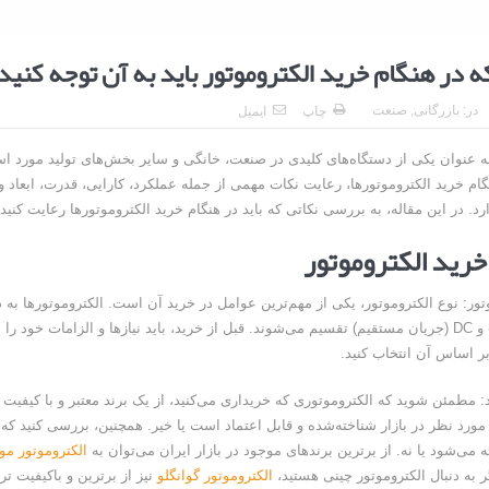
در:
بازرگانی
,
صنعت
چاپ
ایمیل
به عنوان یکی از دستگاه‌های کلیدی در صنعت، خانگی و سایر بخش‌های تولید مورد اس
نگام خرید الکتروموتورها، رعایت نکات مهمی از جمله عملکرد، کارایی، قدرت، ابعاد
رد. در این مقاله، به بررسی نکاتی که باید در هنگام خرید الکتروموتورها رعایت کنید،
خرید الکتروموتور
(جریان متناوب) و DC (جریان مستقیم) تقسیم می‌شوند. قبل از خرید، باید نیازها و الزامات خود
ر اساس آن انتخاب کنید.
ند: مطمئن شوید که الکتروموتوری که خریداری می‌کنید، از یک برند معتبر و با کیفی
د مورد نظر در بازار شناخته‌شده و قابل اعتماد است یا خیر. همچنین، بررسی کنید که آ
ه می‌شود یا نه. از برترین برندهای موجود در بازار ایران می‌توان به
الکتروموتور مو
ر به دنبال الکتروموتور چینی هستید،
الکتروموتور گوانگلو
نیز از برترین و باکیفیت تر