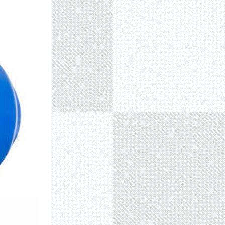
7 سوئیت محبوب مشهد نزدیک حرم با غذا و نظر مسافران
درمان ترک های پوستی با لیزر در مشهد | لیزر فوتون
طراحی در خدمت نظم؛ از قفسه ‌های یک‌ طرفه تا د