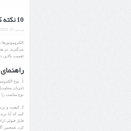
10 نکته که در هنگام خرید الکتروموتور باید به آن توجه کنید!
در
می 27, 2023
الکتروموتورها 
می‌گیرند. در ه
اهمیت بالایی دا
راهنمای 
نوع مناسب را ب
2. کیفیت و بر
کنید که آیا برن
قابل قبولی ارائ
کرد. همچنین اگ