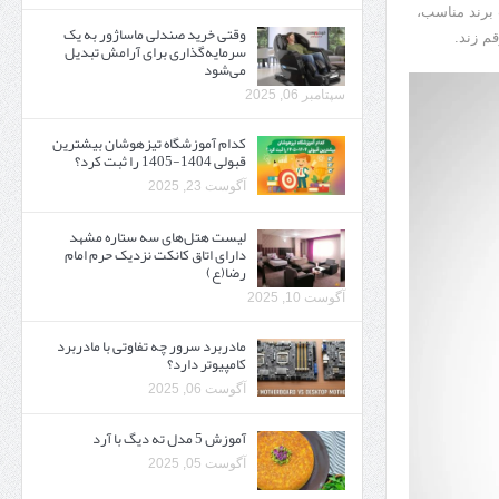
 برند مناسب،
وقتی خرید صندلی ماساژور به یک
م زند.
سرمایه‌گذاری برای آرامش تبدیل
می‌شود
سپتامبر 06, 2025
کدام آموزشگاه تیزهوشان بیشترین
قبولی 1404-1405 را ثبت کرد؟
آگوست 23, 2025
لیست هتل‌های سه ستاره مشهد
دارای اتاق کانکت نزدیک حرم امام
رضا(ع)
آگوست 10, 2025
مادربرد سرور چه تفاوتی با مادربرد
کامپیوتر دارد؟
آگوست 06, 2025
آموزش 5 مدل ته دیگ با آرد
آگوست 05, 2025