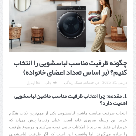
هزینه ایمپلنت دندان در ترکیه 1405 | قیمت، مزایا، معایب و مقایسه با
ایران
محصولات تراست؛ بهترین گزینه برای مراقبت از پوست
کلاس تیزهوشان برای چه دانش‌آموزانی ضروری‌تر است؟
آشنایی با هنر عاج کاری
چگونه ظرفیت مناسب لباسشویی را انتخاب
7 سوئیت محبوب مشهد نزدیک حرم با غذا و نظر مسافران
کنیم؟ (بر اساس تعداد اعضای خانواده)
درمان ترک های پوستی با لیزر در مشهد | لیزر فوتونا برای بهبود قطعی
در
می 31, 2025
در:
خدمات
,
سبک زندگی
چاپ
ایمیل
استریا
1. مقدمه: چرا انتخاب ظرفیت مناسب ماشین لباسشویی
طراحی در خدمت نظم؛ از قفسه ‌های یک‌ طرفه تا دو طرفه، روایت
اهمیت دارد؟
هوشمندی در معماری فروشگاه
انتخاب ظرفیت مناسب ماشین لباسشویی یکی از مهم‌ترین نکات هنگام
خرید این وسیله ضروری خانه است. خیلی وقت‌ها پیش می‌آید که
خریداران فقط به برند یا امکانات جانبی توجه می‌کنند و موضوع ظرفیت
را ساده می‌گیرند. اما واقعیت این است که اگر ظرفیت لباسشویی