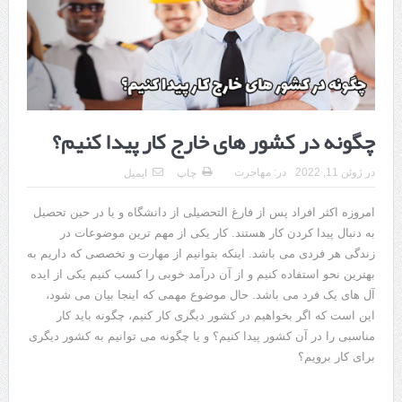
هزینه ایمپلنت دندان در ترکیه 1405 | قیمت، مزایا، معایب و مقایسه با
ایران
محصولات تراست؛ بهترین گزینه برای مراقبت از پوست
کلاس تیزهوشان برای چه دانش‌آموزانی ضروری‌تر است؟
چگونه در کشور های خارج کار پیدا کنیم؟
آشنایی با هنر عاج کاری
در
ژوئن 11, 2022
در:
مهاجرت
چاپ
ایمیل
7 سوئیت محبوب مشهد نزدیک حرم با غذا و نظر مسافران
امروزه اکثر افراد پس از فارغ التحصیلی از دانشگاه و یا در حین تحصیل
درمان ترک های پوستی با لیزر در مشهد | لیزر فوتونا برای بهبود قطعی
به دنبال پیدا کردن کار هستند. کار یکی از مهم ترین موضوعات در
استریا
زندگی هر فردی می باشد. اینکه بتوانیم از مهارت و تخصصی که داریم به
بهترین نحو استفاده کنیم و از آن درآمد خوبی را کسب کنیم یکی از ایده
طراحی در خدمت نظم؛ از قفسه ‌های یک‌ طرفه تا دو طرفه، روایت
آل های یک فرد می باشد. حال موضوع مهمی که اینجا بیان می شود،
این است که اگر بخواهیم در کشور دیگری کار کنیم، چگونه باید کار
هوشمندی در معماری فروشگاه
مناسبی را در آن کشور پیدا کنیم؟ و یا چگونه می توانیم به کشور دیگری
برای کار برویم؟