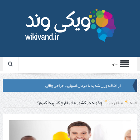
منو
از اضافه وزن شدید تا درمان اصولی با جراحی چاقی
لیزر موهای زائد شاتی یا رولی؟ مقایسه لیزرهای واقعی با شبه‌ لیزر در
خانه
مهاجرت
چگونه در کشور های خارج کار پیدا کنیم؟
مشهد
قبل از تماس با تعمیرکار ماشین ظرفشویی وستینگهاوس این موارد را
بررسی کنید