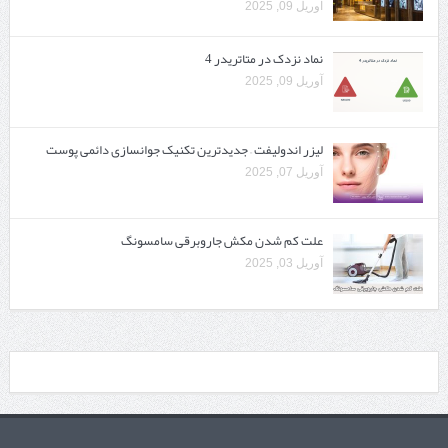
آوریل 09, 2025
نماد نزدک در متاتریدر 4
آوریل 09, 2025
لیزر اندولیفت – جدیدترین تکنیک جوانسازی دائمی پوست
آوریل 07, 2025
علت کم شدن مکش جاروبرقی سامسونگ
آوریل 03, 2025