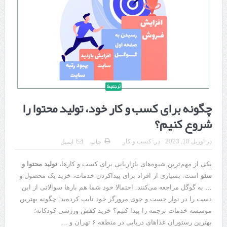
هزینه ایمپلنت دندان در ترکیه 1405 | قیمت، مزایا، معایب و مقایسه با
ایران
محصولات تراست؛ بهترین گزینه برای مراقبت از پوست
کلاس تیزهوشان برای چه دانش‌آموزانی ضروری‌تر است؟
آشنایی با هنر عاج کاری
چگونه برای کسب و کار خود، تولید محتوا را
7 سوئیت محبوب مشهد نزدیک حرم با غذا و نظر مسافران
شروع کنیم؟
درمان ترک های پوستی با لیزر در مشهد | لیزر فوتونا برای بهبود قطعی
استریا
در
آوریل 18, 2023
در:
کسب و کار
چاپ
ایمیل
طراحی در خدمت نظم؛ از قفسه ‌های یک‌ طرفه تا دو طرفه، روایت
یکی از مهم‌ترین شیوه‌های بازاریابی برای کسب و کارها،
تولید محتوا و
سئو
است. بسیاری از افراد برای پیداکردن خدمات، خرید یک محصول و
هوشمندی در معماری فروشگاه
… به گوگل مراجعه می‌کنند. احتمالا خود شما هم بارها سوالاتی از این
دست را در نوار جست و جوی مرورگر خود تایپ کرده‌ید: چگونه بهترین
موسسه خدمات ترجمه را پیدا کنیم؟ خرید کفش ورزشی کودکانه؛
بهترین رستوران غذاهای دریایی در منطقه ۶ تهران و …