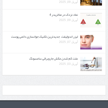
آوریل 09, 2025
نماد نزدک در متاتریدر 4
آوریل 09, 2025
لیزر اندولیفت – جدیدترین تکنیک جوانسازی دائمی پوست
آوریل 07, 2025
علت کم شدن مکش جاروبرقی سامسونگ
آوریل 03, 2025