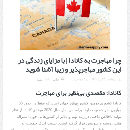
هزینه ایمپلنت دندان در ترکیه 1405 | قیمت، مزایا، معایب و مقایسه با
ایران
محصولات تراست؛ بهترین گزینه برای مراقبت از پوست
کلاس تیزهوشان برای چه دانش‌آموزانی ضروری‌تر است؟
آشنایی با هنر عاج کاری
چرا مهاجرت به کانادا | با مزایای زندگی در
7 سوئیت محبوب مشهد نزدیک حرم با غذا و نظر مسافران
این کشور مهاجرپذیر و زیبا آشنا شوید
درمان ترک های پوستی با لیزر در مشهد | لیزر فوتونا برای بهبود قطعی
در
سپتامبر 22, 2021
در:
مهاجرت
چاپ
ایمیل
استریا
کانادا؛ مقصدی بی‌نظیر برای مهاجرت
طراحی در خدمت نظم؛ از قفسه ‌های یک‌ طرفه تا دو طرفه، روایت
هوشمندی در معماری فروشگاه
کانادا کشوری دومین کشور پهناور جهان است که فقط در حدود 38
میلیون نفر جمعیت دارد. براساس آمار سال 2020 میلادی کانادا از نظر
تولید ناخالص داخلی در رتبه نهم و بالاتر از کشورهایی چون استرالیا،
هلند، روسیه و سوییس قرار گرفته است. نسبت اندک جمعیت به
مساحت، مناظر طبیعی گسترده و چشم‌نواز، ویژگی مهاجرپذیری، سطح