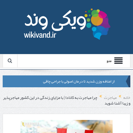
منو
از اضافه وزن شدید تا درمان اصولی با جراحی چاقی
لیزر موهای زائد شاتی یا رولی؟ مقایسه لیزرهای واقعی با شبه‌ لیزر در
خانه
مهاجرت
چرا مهاجرت به کانادا | با مزایای زندگی در این کشور مهاجرپذیر
و زیبا آشنا شوید
مشهد
قبل از تماس با تعمیرکار ماشین ظرفشویی وستینگهاوس این موارد را
بررسی کنید