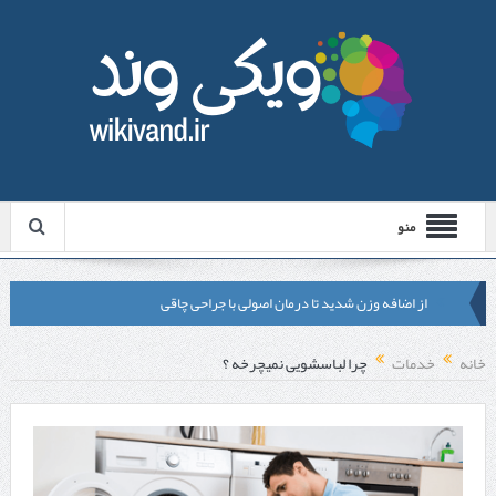
منو
از اضافه وزن شدید تا درمان اصولی با جراحی چاقی
لیزر موهای زائد شاتی یا رولی؟ مقایسه لیزرهای واقعی با شبه‌ لیزر در
خانه
خدمات
چرا لباسشویی نمیچرخه ؟
مشهد
قبل از تماس با تعمیرکار ماشین ظرفشویی وستینگهاوس این موارد را
بررسی کنید