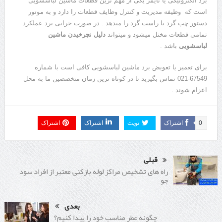
برد الکترونیکی یا تایمر یکی ار مهم ترین قطعات ماشین لباسشویی
است که وظیفه مدیریت و کنترل وظایف قطعات را دارد و به موتور
دستور چپ گرد یا راست گرد را میدهد . در صورت خرابی برد عملکرد
تمامی قطعات مختل میشود و میتواند
دلیل نچرخیدن ماشین
لباسشویی
باشد .
برای تعمیر یا تعویض برد ماشین لباسشویی کافی است با شماره
67549-021 تماس بگیرید تا در کوتاه ترین زمان متخصصین ما به محل
اعزام شوند .
0
اشتراک
تویت
اشتراک
اشتراک
قبلی
راه های تشخیص مراکز لوله بازکنی معتبر از افراد سود
جو
بعدی
چگونه عطر مناسب خود را پیدا کنیم؟