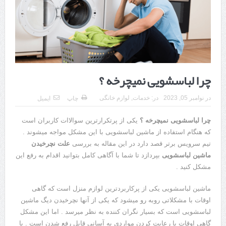
هزینه ایمپلنت دندان در ترکیه 1405 | قیمت، مزایا، معایب و مقایسه با
ایران
محصولات تراست؛ بهترین گزینه برای مراقبت از پوست
کلاس تیزهوشان برای چه دانش‌آموزانی ضروری‌تر است؟
چرا لباسشویی نمیچرخه ؟
آشنایی با هنر عاج کاری
در
نوامبر 05, 2023
در:
خدمات
,
لوازم خانگی
چاپ
ایمیل
7 سوئیت محبوب مشهد نزدیک حرم با غذا و نظر مسافران
چرا لباسشویی نمیچرخه ؟
یکی از پرتکرارترین سوالاات کاربران است
درمان ترک های پوستی با لیزر در مشهد | لیزر فوتونا برای بهبود قطعی
که هنگام استفاده از ماشین لباسشویی با این مشکل مواجه میشوند .
استریا
تیم سرویس برتر قصد دارد در این مقاله به بررسی
علت نچرخیدن
ماشین لباسشویی
بپردازد تا شما با آگاهی کامل بتوانید اقدام به رفع این
طراحی در خدمت نظم؛ از قفسه ‌های یک‌ طرفه تا دو طرفه، روایت
مشکل کنید .
هوشمندی در معماری فروشگاه
ماشین لباسشویی یکی از پرکاربردترین لوازم منزل است که گاهی
اوقات با مشکلاتی روبه رو میشود که یکی از آنها نچرخیدن دیگ ماشین
لباسشویی است که بسیار نگران کننده به نظر میرسد . اما این مشکل
گاهی اوقات با رعایت کردن مواردی به آسانی قابل رفع شدن است . با