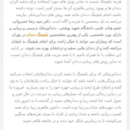
هزینه بلیچینگ نسبت به سایر روش های مورد استفاده برای سفید کردن
دندان ها و بهبود زیبایی ظاهری آن ها بسیار کمتر است. توجه داشته
باشید انجام بلیچینگ دندان مانند همه روش های دندانپزشکی نیازمند
مراجعه به یک متخصص با تجربه و آگاه است.
دکتر سید رضا خسروانی
عضو هیات علمی دانشگاه شهید بهشتی ، دندانپزشک ترمیمی و زیبایی و
دارای بورد تخصصی، یکی از بهترین متخصصین
بلیچینگ دندان
در تهران
است که بیماران می توانند با خیال راحت برای انجام بلیچینگ به ایشان
مراجعه کنند و از دندان هایی سفید و درخشان بهره مند شوند.
در ادامه
این مطلب با ما همراه باشید تا با همه مزیت های بلیچینگ دندان نسبت
به سایر روش های زیبایی دندان آشنا شوید.
دندانپزشکی که برای بلیچینگ یا سفید کردن دندان‌هایتان انتخاب می‌کنید
باید ویژگی‌هایی داشته باشد که بتوانید با خیال راحت نیازهایتان را به وی
گفته و اصلاح طرح لبخند و زیبایی چهره خود را به وی بسپارید. امروزه ما
در دنیایی زندگی می‌کنیم که معیارهای زیبایی به سرعت در حال تغییر و
تحول است اما لبخند زیبا و دندان‌های سفید از گذشته تا به امروز پایه
ثابت چهره‌های جذاب و زیبا بوده است. داشتن ظاهری زیبا برای همه
اهمیت زیادی داشته و تعداد زیادی از افراد با صرف هزینه‌های سنگین
می‌کوشند تا به زیباترین شکل خود دیده و در جامعه ظاهر شوند.