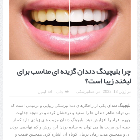
هزینه ایمپلنت دندان در ترکیه 1405 | قیمت، مزایا، معایب و مقایسه با
ایران
محصولات تراست؛ بهترین گزینه برای مراقبت از پوست
کلاس تیزهوشان برای چه دانش‌آموزانی ضروری‌تر است؟
آشنایی با هنر عاج کاری
7 سوئیت محبوب مشهد نزدیک حرم با غذا و نظر مسافران
چرا بلیچینگ دندان گزینه ‌ای مناسب برای
درمان ترک های پوستی با لیزر در مشهد | لیزر فوتونا برای بهبود قطعی
لبخند زیبا است؟
استریا
در
ژوئن 13, 2022
در:
دندانپزشکی
چاپ
ایمیل
طراحی در خدمت نظم؛ از قفسه ‌های یک‌ طرفه تا دو طرفه، روایت
بلیچینگ دندان
یکی از راهکارهای دندانپزشکی زیبایی و ترمیمی است که
هوشمندی در معماری فروشگاه
می ‌تواند ظاهر دندان ها را سفید و درخشان کرده و در نتیجه جذابیت
چهره افراد را افزایش دهد. بلیچینگ دندان مزیت‌ های زیادی دارد که از
جمله این مزیت ها می ‌توان به ساده بودن این روش و کم تهاجمی بودن
آن و همچنین مدت زمان درمان کوتاه آن اشاره کرد. همچنین قیمت و