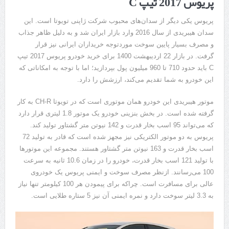
پریوس 2017 تیپ C
پریوس یکی دیگر از سدان‌های محبوب شرکت ژاپنی تویوتا است. این
سدان هیبریدی از سال 2016 وارد بازار ایران شد و به دلیل ظاهر جذاب
و مصرف بسیار پایین سوخت موردتوجه خریداران ایرانی نیز قرار
گرفت. در بازار 22 اردیبهشت 1400 برای خرید خودرو پریوس 2017 تیپ
C باید حدود 710 تا 960 میلیون پول بپردازید؛ اما با توجه به امکاناتی که
این خودرو به شما تقدیم می‌کند، ارزشش را دارد.
موتور هیبریدی این خودرو همان موتوری است که در تویوتا CH-R به کار
گرفته شده است. در بخش بنزینی خودرو یک موتور 1.8 لیتری قرار دارد
که می‌تواند 95 اسب بخار قدرت و 142 نیوتن متر گشتاور تولید کند.
پریوس به دو موتور الکتریکی نیز مجهز شده است که قادر به تولید 72
اسب بخار قدرت و 163 نیوتن متر گشتاور هستند. مجموعه این موتورها
با تولید 121 اسب بخار قدرت، خودرو را در زمان 10.6 ثانیه به سرعت
100 می‌رسانند. ازنظر مصرف سوخت و ایمنی پریوس یک خودروی
عالی برای مسافرت است. چراکه برای پیمودن هر 100 کیلومتر تنها نیاز
به 3.3 لیتر سوخت دارد و نمره ایمنی آن نیز 5 ستاره طلایی است.