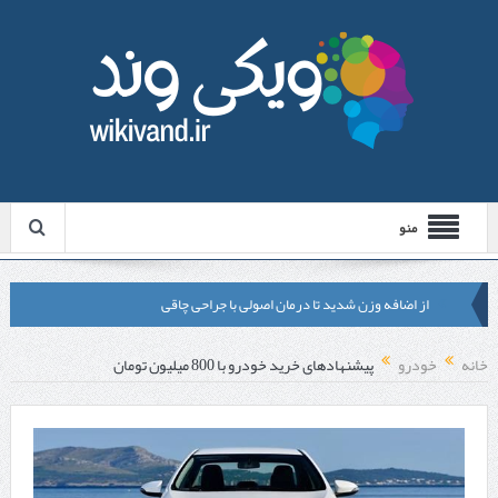
منو
از اضافه وزن شدید تا درمان اصولی با جراحی چاقی
لیزر موهای زائد شاتی یا رولی؟ مقایسه لیزرهای واقعی با شبه‌ لیزر در
خانه
خودرو
پیشنهادهای خرید خودرو با 800 میلیون تومان
مشهد
قبل از تماس با تعمیرکار ماشین ظرفشویی وستینگهاوس این موارد را
بررسی کنید