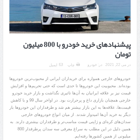
هزینه ایمپلنت دندان در ترکیه 1405 | قیمت، مزایا، معایب و مقایسه با
ایران
محصولات تراست؛ بهترین گزینه برای مراقبت از پوست
کلاس تیزهوشان برای چه دانش‌آموزانی ضروری‌تر است؟
پیشنهادهای خرید خودرو با 800 میلیون
تومان
آشنایی با هنر عاج کاری
7 سوئیت محبوب مشهد نزدیک حرم با غذا و نظر مسافران
در
می 22, 2021
در:
خودرو
چاپ
ایمیل
درمان ترک های پوستی با لیزر در مشهد | لیزر فوتونا برای بهبود قطعی
خودروهای خارجی همواره برای خریداران ایرانی از محبوب‌ترین خودروها
بوده‌اند. محبوبیت این خودروها تا حدی است که حتی تحریم‌ها و افزایش
استریا
قیمت نیز بر علاقه ایرانیان به آن‌ها تاثیری نگذاشت و بازار خرید خودرو
طراحی در خدمت نظم؛ از قفسه ‌های یک‌ طرفه تا دو طرفه، روایت
خارجی همچنان بازاری داغ و پرحرارت بود. در اواخر سال 99 و با کاهش
قیمت‌ها، علاقه‌ها به این بازار بیشتر هم شد و طرفداران این خودروها بار
هوشمندی در معماری فروشگاه
دیگر به خرید آن‌ها امیدوار شدند. از میان انواع خودروهای خارجی
سدان‌های کره‌ای و ژاپنی قیمت مناسب‌تر و طرفداران بیشتری دارند. به
همین دلیل در این مطلب به سراغ معرفی سه سدان پرطرفدار 800
میلیونی از همین کشورها رفته‌ایم.