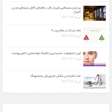
پردیس سینمایی شیراز مال: راهنمای کامل سینمای مدرن
شیراز
آوریل 09, 2025
نماد نزدک در متاتریدر 4
آوریل 09, 2025
لیزر اندولیفت – جدیدترین تکنیک جوانسازی دائمی پوست
آوریل 07, 2025
علت کم شدن مکش جاروبرقی سامسونگ
آوریل 03, 2025