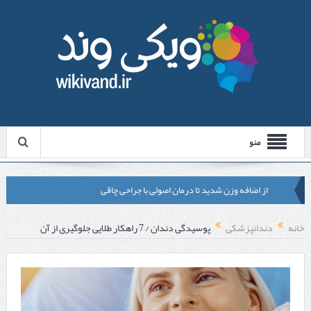
منو
از اضافه وزن شدید تا درمان اصولی با جراحی چاقی
لیزر موهای زائد شاتی یا رولی؟ مقایسه لیزرهای واقعی با شبه‌ لیزر در
خانه
دندانپزشکی
پوسیدگی دندان / 7 راهکار طلایی جلوگیری از آن
مشهد
قبل از تماس با تعمیرکار ماشین ظرفشویی وستینگهاوس این موارد را
بررسی کنید