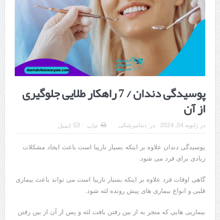
هزینه ایمپلنت دندان در ترکیه 1405 | قیمت، مزایا، معایب و مقایسه با
ایران
محصولات تراست؛ بهترین گزینه برای مراقبت از پوست
کلاس تیزهوشان برای چه دانش‌آموزانی ضروری‌تر است؟
آشنایی با هنر عاج کاری
پوسیدگی دندان / 7 راهکار طلایی جلوگیری
7 سوئیت محبوب مشهد نزدیک حرم با غذا و نظر مسافران
از آن
درمان ترک های پوستی با لیزر در مشهد | لیزر فوتونا برای بهبود قطعی
در
ژانویه 04, 2024
در:
دندانپزشکی
چاپ
ایمیل
استریا
پوسیدگی دندان علاوه بر اینکه بسیار نازیبا است باعث ایجاد مشکلات
طراحی در خدمت نظم؛ از قفسه ‌های یک‌ طرفه تا دو طرفه، روایت
زیادی برای فرد می شود.
هوشمندی در معماری فروشگاه
گاهی اوقات فرد علاوه بر اینکه بسیار نازیبا است می تواند باعث بیماری
قلبی و انواع بیماری های پیش رونده لثه شود.
بیماریی هایی که منجر به از بین رفتن بافت لثه و پس از آن از بین رفتن