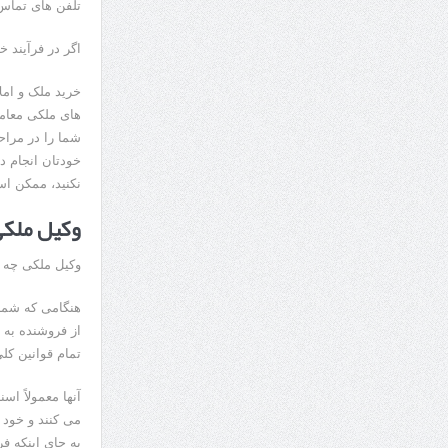
تلفن های تماس با مریم نص
اگر در فرآیند خ
خرید ملک و امل
های ملکی معامل
شما را در مراحل
خودتان انجام ده
نکنید، ممکن ا
وکیل ملک
وکیل ملکی چه 
هنگامی که شما 
از فروشنده به خ
تمام قوانین کلی
آنها معمولاً اس
می کنند و خود 
به جای اینکه ف