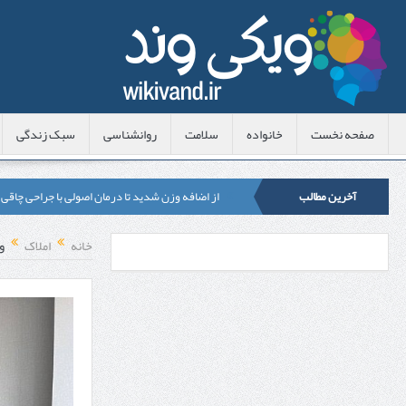
صفحه نخست
خانواده
سلامت
روانشناسی
سبک زندگی
آخرین مطالب
از اضافه وزن شدید تا درمان اصولی با جراحی چاقی
لیزر موهای زائد شاتی یا رولی؟ مقایسه لیزرهای واق
خانه
املاک
و
قبل از تماس با تعمیرکار ماشین ظرفشویی وستینگه
هزینه ایمپلنت دندان در ترکیه 1405 | قیمت، مزایا، معایب و مقایسه با ایران
محصولات تراست؛ بهترین گزینه برای مراقبت از 
کلاس تیزهوشان برای چه دانش‌آموزانی ضروری‌تر
آشنایی با هنر عاج کاری