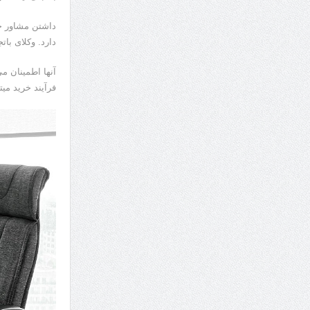
داشتن مشاور حق
دارد. وکلای با
آنها اطمینان م
فرآیند خرید می