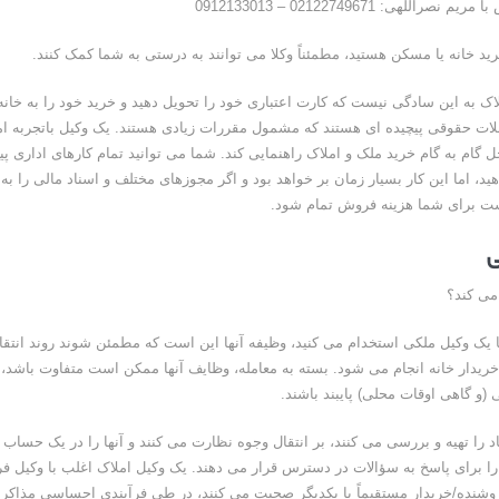
راللهی: 02122749671 – 0912133013
رید خانه یا مسکن هستید، مطمئناً وکلا می توانند به درستی به شما کمک کنند.
اک به این سادگی نیست که کارت اعتباری خود را تحویل دهید و خرید خود را به خانه 
ات حقوقی پیچیده ای هستند که مشمول مقررات زیادی هستند. یک وکیل باتجربه ام
 گام به گام خرید ملک و املاک راهنمایی کند. شما می توانید تمام کارهای اداری پیچ
ید، اما این کار بسیار زمان بر خواهد بود و اگر مجوزهای مختلف و اسناد مالی را ب
ست برای شما هزینه فروش تمام شود.
ی
می کند؟
یک وکیل ملکی استخدام می کنید، وظیفه آنها این است که مطمئن شوند روند انتقا
ریدار خانه انجام می شود. بسته به معامله، وظایف آنها ممکن است متفاوت باشد، اما
 (و گاهی اوقات محلی) پایبند باشند.
ناد را تهیه و بررسی می کنند، بر انتقال وجوه نظارت می کنند و آنها را در یک حساب 
را برای پاسخ به سؤالات در دسترس قرار می دهند. یک وکیل املاک اغلب با وکیل ف
روشنده/خریدار مستقیماً با یکدیگر صحبت می کنند، در طی فرآیندی احساسی مذاکره