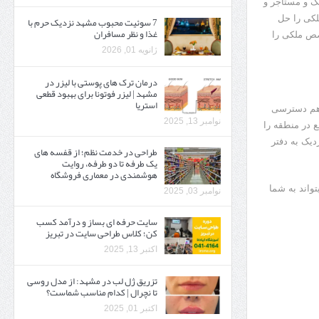
لک و مستاجر و
لکی را حل
7 سوئیت محبوب مشهد نزدیک حرم با
غذا و نظر مسافران
صص ملکی را
ژانویه 01, 2026
درمان ترک های پوستی با لیزر در
مشهد | لیزر فوتونا برای بهبود قطعی
استریا
و هم دسترسی
نوامبر 13, 2025
ع در منطقه را
دیک به دفتر
طراحی در خدمت نظم؛ از قفسه ‌های
یک‌ طرفه تا دو طرفه، روایت
هوشمندی در معماری فروشگاه
واند به شما
نوامبر 03, 2025
سایت حرفه ‌ای بساز و درآمد کسب
کن؛ کلاس طراحی سایت در تبریز
اکتبر 13, 2025
تزریق ژل لب در مشهد: از مدل روسی
تا نچرال | کدام مناسب شماست؟
اکتبر 01, 2025