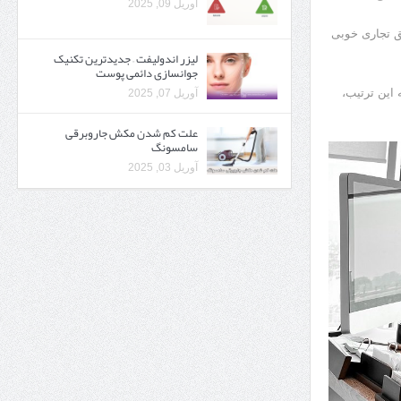
آوریل 09, 2025
ق تجاری خوبی
لیزر اندولیفت – جدیدترین تکنیک
جوانسازی دائمی پوست
 این ترتیب،
آوریل 07, 2025
علت کم شدن مکش جاروبرقی
سامسونگ
آوریل 03, 2025