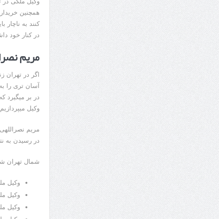
وکیل ملکی در ته
همچنین خریدار 
کنند به ناچار 
در کنار خود داش
مریم نصرا
اگر در تهران ز
آسان تری را به
در بر میگیرد ک
وکیل میپردازیم.
مریم نصراللهی
در رسیدن به ن
شمال تهران شا
وکیل ملک
وکیل مل
وکیل مل