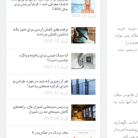
خشک معرفی شد + کرم آبرسان برتر
سال 1404
آوریل 19, 2025
ترفندهای کفش آرسی برای تمیز نگه
ببرید. خرید
داشتن کفش مردانه
لاک می تواند
آوریل 15, 2025
یده را
ه درستی ثبت
آیا سنگ چینی برای راه‌پله و پاگرد
مناسب است؟
آوریل 13, 2025
هر آن چیزی که باید در مورد طراحی و
اجرای کرکره صنعتی بدانید!
آوریل 11, 2025
ل قانونی ملک
 آنها باید به
پردیس سینمایی شیراز مال: راهنمای
کامل سینمای مدرن شیراز
آوریل 09, 2025
امانی نگهداری
روشنده/خریدار
نماد نزدک در متاتریدر 4
 می کند.