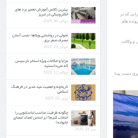
بهترین کلاس آموزش تعمیر برد های
الکترونیکی در تبریز
انی که در
جولای 30, 2025
رونده های
تحولی در روشنایی ویلاها: نصب آسان،
مصرف صفر برق
ی و وکالت
جولای 14, 2025
مزایا و امکانات ویژه استخر نارسیس
که نمی‌دانستید
جولای 12, 2025
وزی دست پیدا
تاریخچه و اهمیت عید غدیر در فرهنگ
اسلامی
ژوئن 03, 2025
چگونه ظرفیت مناسب لباسشویی را
انتخاب کنیم؟ (بر اساس تعداد اعضای
خانواده)
می 31, 2025