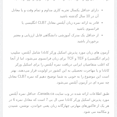
دارای حداقل یکسال تجربه کاری مداوم و تمام وقت و یا معادل
آن در 10 سال گذشته باشید
قادر به ارائه نمره زبان آیلتس معادل CLB7 انگلیسی یا
فرانسوی باشید
از حداقل یک مدرک آموزشی دانشگاهی قابل ارزیابی و معتبر
برخوردار باشید
آزمون های زبان مورد پذیرش اسکیل ورکر کانادا شامل آیلتس، سلپیپ
(برای انگلیسی) و TEF و TCF برای زبان فرانسوی می‌شود، اما از آنجا
که اغلب متقاضیان ایرانی دریافت نمره آیلتس را برای اسکیل ورکر
کانادا و یا مهاجرت تحصیلی به این کشور در اولویت قرار می‌دهند، بهتر
است این موضوع را به خوبی به شما توضیح دهیم که نمره CLB7 معادل
چه نمره ای در آزمون آیلتس می‌شود.
طبق اطلاعات ارائه شده در وب سایت Canada.ca، حداقل نمره آیلتس
مورد پذیرش اسکیل ورکر کانادا سی ال بی 7 است که معادل نمره 6 در
هر یک از فاکتورهای مهارتی چهارگانه زبان یعنی خواندن، نوشتن، شنیدن
و مکالمه می شود.