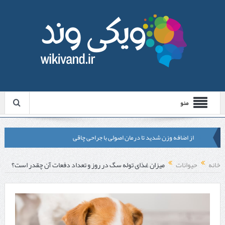
منو
از اضافه وزن شدید تا درمان اصولی با جراحی چاقی
لیزر موهای زائد شاتی یا رولی؟ مقایسه لیزرهای واقعی با شبه‌ لیزر در
خانه
حیوانات
میزان غذای توله سگ در روز و تعداد دفعات آن چقدر است؟
مشهد
قبل از تماس با تعمیرکار ماشین ظرفشویی وستینگهاوس این موارد را
بررسی کنید