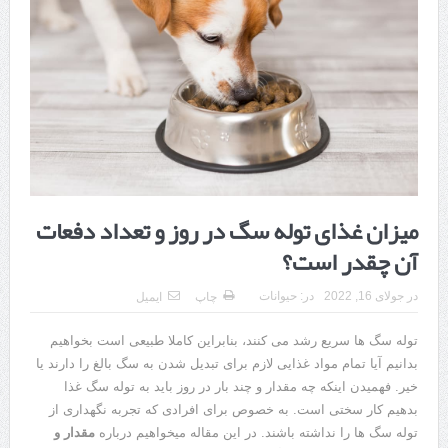
هزینه ایمپلنت دندان در ترکیه 1405 | قیمت، مزایا، معایب و مقایسه با
ایران
محصولات تراست؛ بهترین گزینه برای مراقبت از پوست
کلاس تیزهوشان برای چه دانش‌آموزانی ضروری‌تر است؟
آشنایی با هنر عاج کاری
7 سوئیت محبوب مشهد نزدیک حرم با غذا و نظر مسافران
میزان غذای توله سگ در روز و تعداد دفعات
درمان ترک های پوستی با لیزر در مشهد | لیزر فوتونا برای بهبود قطعی
آن چقدر است؟
استریا
در
جولای 16, 2022
در:
حیوانات
چاپ
ایمیل
طراحی در خدمت نظم؛ از قفسه ‌های یک‌ طرفه تا دو طرفه، روایت
توله سگ ها سریع رشد می کنند، بنابراین کاملا طبیعی است بخواهیم
هوشمندی در معماری فروشگاه
بدانیم آیا تمام مواد غذایی لازم برای تبدیل شدن به سگ بالغ را دارند یا
خیر. فهمیدن اینکه چه مقدار و چند بار در روز باید به توله سگ غذا
بدهیم کار سختی است. به خصوص برای افرادی که تجربه نگهداری از
توله سگ ها را نداشته باشند. در این مقاله میخواهیم درباره
مقدار و