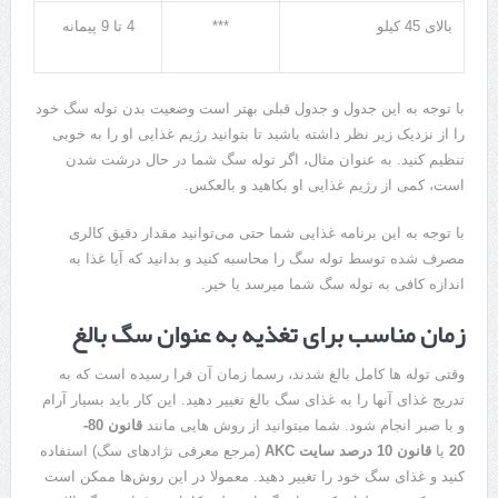
بالای
45
کیلو
***
4
تا
9
پیمانه
با توجه به این جدول و جدول قبلی بهتر است وضعیت بدن توله سگ خود
را از نزدیک زیر نظر داشته باشید تا بتوانید رژیم غذایی او را به خوبی
تنظیم کنید
.
به عنوان مثال، اگر توله سگ شما در حال درشت شدن
است، کمی از رژیم غذایی او بکاهید و بالعکس
.
با توجه به این برنامه غذایی شما حتی می‌توانید مقدار دقیق کالری
مصرف شده توسط توله سگ را محاسبه کنید و بدانید که آیا غذا به
اندازه کافی به توله سگ شما میرسد یا خیر
.
زمان مناسب برای تغذیه به عنوان سگ بالغ
وقتی توله ها کامل بالغ شدند، رسما زمان آن فرا رسیده است که به
تدریج غذای آنها را به غذای سگ بالغ تغییر دهید
.
این کار باید بسیار آرام
و با صبر انجام شود
.
شما میتوانید از روش هایی مانند
قانون
80-
20
یا
قانون
10
درصد سایت
AKC
(
مرجع معرفی نژادهای سگ
)
استفاده
کنید و غذای سگ خود را تغییر دهید
.
معمولا در این روش‌ها ممکن است