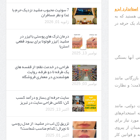
7 سوئیت محبوب مشهد نزدیک حرم با
استاندارد ایزو
غذا و نظر مسافران
ی هستید که به
ژانویه 01, 2026
اد یک حرفه در
درمان ترک های پوستی با لیزر در
مشهد | لیزر فوتونا برای بهبود قطعی
استریا
نوامبر 13, 2025
ی آنها بستگی
طراحی در خدمت نظم؛ از قفسه ‌های
یک‌ طرفه تا دو طرفه، روایت
هوشمندی در معماری فروشگاه
ریت بازرگانی مانند
نوامبر 03, 2025
لامت؛ و نظارت
سایت حرفه ‌ای بساز و درآمد کسب
کن؛ کلاس طراحی سایت در تبریز
دولتی، مانند
اکتبر 13, 2025
 استخدام‌های
ورد نیاز برای
تزریق ژل لب در مشهد: از مدل روسی
تا نچرال | کدام مناسب شماست؟
ینان از پیروی
 و قوانین کار
اکتبر 01, 2025