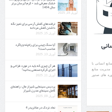
خشک معرفی شد + کرم آبرسان برتر
سال 1404
آوریل 19, 2025
ترفندهای کفش آرسی برای تمیز نگه
داشتن کفش مردانه
آوریل 15, 2025
سانی
آیا سنگ چینی برای راه‌پله و پاگرد
مناسب است؟
آوریل 13, 2025
ابع انسانی با
هر آن چیزی که باید در مورد طراحی و
اجرای کرکره صنعتی بدانید!
 مدیریت منابع
وره های صدور
آوریل 11, 2025
پردیس سینمایی شیراز مال: راهنمای
کامل سینمای مدرن شیراز
آوریل 09, 2025
نماد نزدک در متاتریدر 4