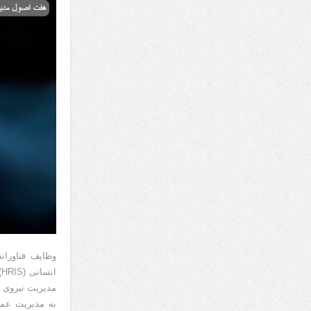
وظایف فناوران
ا
مدیریت نیروی ک
به مدیریت عم