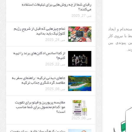
رقبای شما از چه روش‌هایی برای تبلیغات استفاده
می‌کنند؟
می 27, 2025
تمام چیزهایی که قبل از شروع رژیم
ستخدام و ایجاد
کتوژنیک باید بدانید‎
ط با نیروی کار
می 24, 2025
ن پیوندی بین
ند.
از کجا اسانس ادکلن‌های برند را تهیه
کنیم؟
می 22, 2025
جاهای دیدنی ترکیه : راهنمای سفر به
مقاصد گردشگری جذاب ترکیه
می 08, 2025
مقایسه پریورین و فیتو برای تقویت
مو: کدام محصول برای شما مناسب
است؟
می 06, 2025
بهترین کرم آبرسان خارجی برای پوست