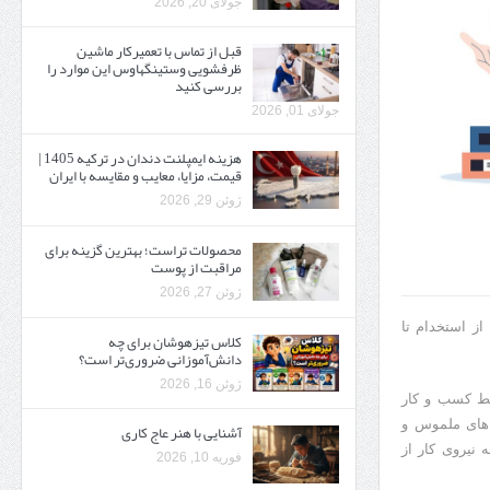
جولای 20, 2026
قبل از تماس با تعمیرکار ماشین
ظرفشویی وستینگهاوس این موارد را
بررسی کنید
جولای 01, 2026
هزینه ایمپلنت دندان در ترکیه 1405 |
قیمت، مزایا، معایب و مقایسه با ایران
ژوئن 29, 2026
محصولات تراست؛ بهترین گزینه برای
مراقبت از پوست
ژوئن 27, 2026
ز استخدام تا
کلاس تیزهوشان برای چه
دانش‌آموزانی ضروری‌تر است؟
ژوئن 16, 2026
یط کسب و کار
های ملموس و
آشنایی با هنر عاج کاری
 نیروی کار از
فوریه 10, 2026