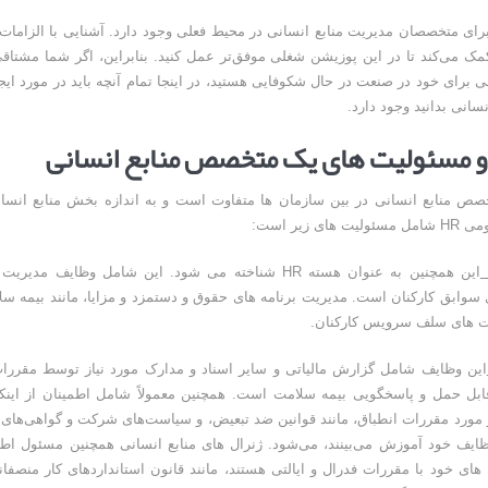
رای متخصصان مدیریت منابع انسانی در محیط فعلی وجود دارد. آشنایی با الزامات
ک می‌کند تا در این پوزیشن شغلی موفق‌تر عمل کنید. بنابراین، اگر شما مشتاق
 برای خود در صنعت در حال شکوفایی هستید، در اینجا تمام آنچه باید در مورد ایج
سانی بدانید وجود دارد.
و مسئولیت های یک متخصص منابع انسانی
ص منابع انسانی در بین سازمان ها متفاوت است و به اندازه بخش منابع انسان
ی زیر است:
این همچنین به عنوان هسته HR شناخته می شود. این شامل وظایف مدی
 سوابق کارکنان است. مدیریت برنامه های حقوق و دستمزد و مزایا، مانند بیمه س
یت های سلف سرویس کارکنان.
این وظایف شامل گزارش مالیاتی و سایر اسناد و مدارک مورد نیاز توسط مقررات 
ابل حمل و پاسخگویی بیمه سلامت است. همچنین معمولاً شامل اطمینان از اینکه
 مورد مقررات انطباق، مانند قوانین ضد تبعیض، و سیاست‌های شرکت و گواهی‌های م
ظایف خود آموزش می‌بینند، می‌شود. ژنرال های منابع انسانی همچنین مسئول اطم
های خود با مقررات فدرال و ایالتی هستند، مانند قانون استانداردهای کار منصفانه