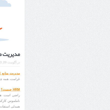
7 سوئیت محبوب مشهد نزدیک حرم با غذا و نظر مسافران
درمان ترک های پوستی با لیزر در مشهد | لیزر فوتون
طراحی در خدمت نظم؛ از قفسه ‌های یک‌ طرفه تا د
مدیریت منابع ا
در
آگوست 09, 2023
مدیریت منابع 
غرامت، همه چیز مرب
HRM چیست؟
راضی است. هم
ناملموس کارکنا
همدلی استفاده 