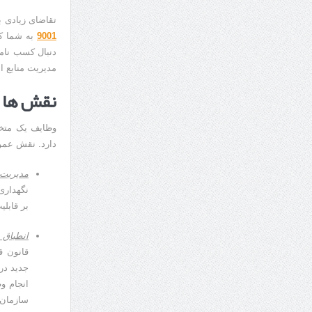
تقاضای زیادی ب
9001
به شما کم
دنبال کسب نامی
مدیریت منابع ان
نقش ها 
وظایف یک متخص
دارد. نقش عمومی HR شامل مسئولیت ها
مدیریت
نگهداری
بر قابل
انطباق
قانون ق
جدید در
انجام و
سازمان 