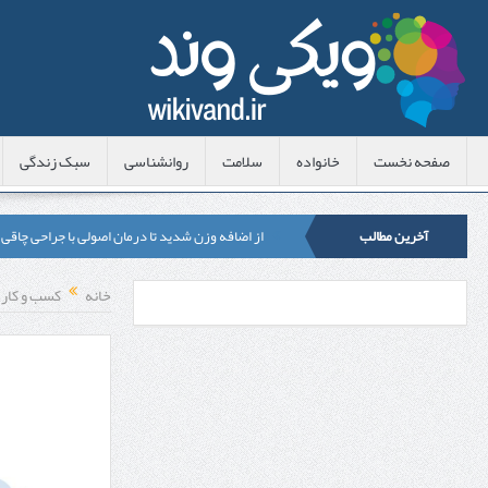
صفحه نخست
خانواده
سلامت
روانشناسی
سبک زندگی
آخرین مطالب
از اضافه وزن شدید تا درمان اصولی با جراحی چاقی
لیزر موهای زائد شاتی یا رولی؟ مقایسه لیزرهای واق
خانه
کسب و کار
قبل از تماس با تعمیرکار ماشین ظرفشویی وستینگه
هزینه ایمپلنت دندان در ترکیه 1405 | قیمت، مزایا، معایب و مقایسه با ایران
محصولات تراست؛ بهترین گزینه برای مراقبت از 
کلاس تیزهوشان برای چه دانش‌آموزانی ضروری‌تر
آشنایی با هنر عاج کاری