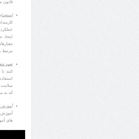
قانون م
استخدا
م
کارمندا
عملکرد،
مرتبط ب
تعهد شغ
کنند تا
استفاده
سلامت ک
که به م
آ
موزش 
آموزش و
های آمو