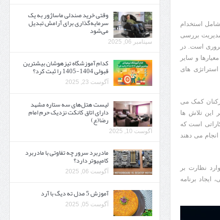
وقتی خرید صندلی ماساژور به یک
سرمایه‌گذاری برای آرامش تبدیل
شامل استخدام
می‌شود
مدیریت بررسی
سپتامبر 06, 2025
روری است. در
. این معیارها و سایر
کدام آموزشگاه تیزهوشان بیشترین
قبولی 1404-1405 را ثبت کرد؟
ر استراتژی های
آگوست 23, 2025
رکنان کمک می
لیست هتل‌های سه ستاره مشهد
دارای اتاق کانکت نزدیک حرم امام
ر این تلاش ها
رضا(ع)
اراتی است که
آگوست 10, 2025
انجام می دهند
مادربرد سرور چه تفاوتی با مادربرد
کامپیوتر دارد؟
ارد نظارت بر
آگوست 06, 2025
 ایجاد برنامه
آموزش 5 مدل ته دیگ با آرد
آگوست 05, 2025