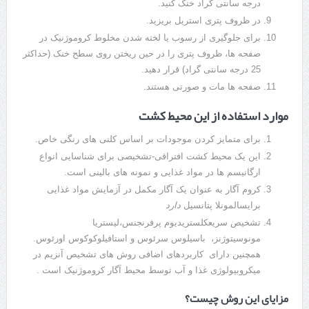
درجه سانتی گراد خنک کنید.
در ظروف پتری استریل بریزید.
برای جلوگیری از رسوب یا لخته شدن مخلوط کروموژنیک در
صفحه ها، ظروف پتری را در حین ریختن روی سطح خنک (حداکثر
25 درجه سانتی گراد) قرار دهید.
صفحه ها مات و صورتی هستند.
موارد استفاده از این محیط کشت
برای متمایز کردن موجودات بر اساس کلنی های رنگی خاص.
این یک محیط کشت افتراقی-تشخیصی برای شناسایی انواع
ارگانیسم ها در مواد غذایی و نمونه های بالینی است.
کروم آگار به عنوان یک آگار مکمل در آزمایش مواد غذایی
برایسالمونلا پتانسیل
دارد
تشخیص سریعکلستریدیوم پرفرنجنس،لیستریا
مونوسیتوژنز، باسیلوس سرئوس و استافیلوکوکوس اورئوس.
همچنین دارای کاربردهای اضافی روش ‌های تشخیص آنزیم در
میکروبیولوژی غذا و آب توسط محیط آگار کروموژنیک است .
مزایای این روش چیست؟