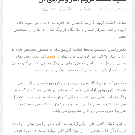
هزینه ایمپلنت دندان در ترکیه 1405 | قیمت، مزایا، معایب و مقایسه با
در
اکتبر 03, 2023
در:
بازرگانی
چاپ
ایمیل
ایران
محیط کشت کروم آگار به تکنسین ها اجازه می دهد تا بر نمونه های
محصولات تراست؛ بهترین گزینه برای مراقبت از پوست
آلوده واقعی تمرکز کنند و با یک نگاه از رنگ شان آن ها را را تشخیص
دهند.
کلاس تیزهوشان برای چه دانش‌آموزانی ضروری‌تر است؟
آشنایی با هنر عاج کاری
دکتر رامباخ نخستین محیط کشت کروموژنیک به منظور تشخیص
E.coli
را در سال 1979 اختراع و ثبت کرد. فناوری
کروم آگار
یک روش تمایز
7 سوئیت محبوب مشهد نزدیک حرم با غذا و نظر مسافران
مبتنی بر رنگ، بر اساس مولکول های بی رنگ محلول (به نام کروموژن)
است که از یک بستر و یک کروموفور تشکیل شده است.
درمان ترک های پوستی با لیزر در مشهد | لیزر فوتونا برای بهبود قطعی
هنگامی که آنزیم ارگانیسم هدف، مزدوج کروموژنیک بی رنگ را می
استریا
شکافد، کروموفور آزاد می شود. کروموفور در شکل غیر کونژوگه خود،
طراحی در خدمت نظم؛ از قفسه ‌های یک‌ طرفه تا دو طرفه، روایت
رنگ متمایز نشان می دهد و به دلیل کاهش حلالیت، یک رسوب تشکیل
می دهد. نتیجه بسیار خاص است و به وضوح با چشم غیر مسلح در
هوشمندی در معماری فروشگاه
شرایط نوری معمولی قابل تشخیص می باشد.
با این تکنیک، کلنی های میکروارگانیسم های خاص را می توان با یک نگاه
از رنگ آن ها تشخیص داد. رامباخ آگار اکثر موارد مثبت کاذب را حذف