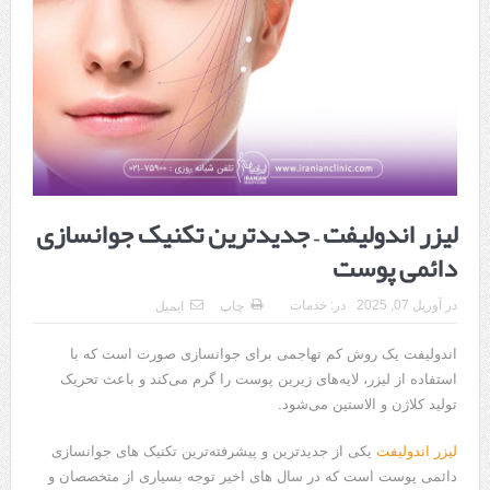
هزینه ایمپلنت دندان در ترکیه 1405 | قیمت، مزایا، معایب و مقایسه با
ایران
محصولات تراست؛ بهترین گزینه برای مراقبت از پوست
کلاس تیزهوشان برای چه دانش‌آموزانی ضروری‌تر است؟
آشنایی با هنر عاج کاری
لیزر اندولیفت – جدیدترین تکنیک جوانسازی
7 سوئیت محبوب مشهد نزدیک حرم با غذا و نظر مسافران
دائمی پوست
درمان ترک های پوستی با لیزر در مشهد | لیزر فوتونا برای بهبود قطعی
استریا
در
آوریل 07, 2025
در:
خدمات
چاپ
ایمیل
طراحی در خدمت نظم؛ از قفسه ‌های یک‌ طرفه تا دو طرفه، روایت
اندولیفت یک روش کم تهاجمی برای جوانسازی صورت است که با
استفاده از لیزر، لایه‌های زیرین پوست را گرم می‌کند و باعث تحریک
هوشمندی در معماری فروشگاه
تولید کلاژن و الاستین می‌شود.
لیزر اندولیفت
یکی از جدیدترین و پیشرفته‌ترین تکنیک ‌های جوانسازی
دائمی پوست است که در سال‌ های اخیر توجه بسیاری از متخصصان و