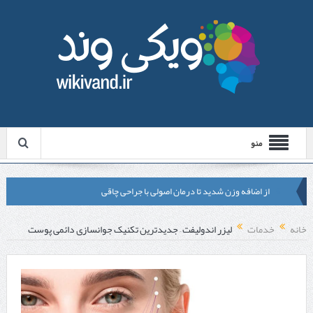
منو
از اضافه وزن شدید تا درمان اصولی با جراحی چاقی
لیزر موهای زائد شاتی یا رولی؟ مقایسه لیزرهای واقعی با شبه‌ لیزر در
خانه
خدمات
لیزر اندولیفت – جدیدترین تکنیک جوانسازی دائمی پوست
مشهد
قبل از تماس با تعمیرکار ماشین ظرفشویی وستینگهاوس این موارد را
بررسی کنید