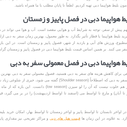
مون بلیط هواپیما دبی تهیه کردیم. لطفاً تا پایان مطلب با ما همراه باشید.
ط هواپیما دبی در فصل پاییز و زمستان
هم پیش از سفر، توجه به شرایط آب و هوایی مقصد است. آب و هوا می تواند در ه
رید بلیط هواپیما یا قطار تأثیر بگذارد. به طور معمول، بهترین زمان سفر به دبی از
طبوع، ورزش های آبی و بازدید از شهر، فصول پاییز و زمستان است. در این بازه
فر می کنند. بر همین اساس قیمت بلیط هواپیما دبی در فصول پاییز و زمستان گرا
ط هواپیما دبی در فصل معمولی سفر به دبی
اهی برای کاهش هزینه های سفر به دبی هستید، فصول معمولی سفر به دبی بهترین 
فصل معمولی سفر به دبی که اصطلاحاً (Shoulder season) گفته می شود، خبری ا
حال شهر آنقدر هم خلوت نیست که آن را لو سیزن (low season) دانست. ای
 تا آبان) و مارچ تا اواسط می (اسفند تا اواسط اردیبهشت) را در بر می گیرد، ق
در اواخر تابستان تا اواسط پاییز و اواخر زمستان تا اواسط بهار، امکان خرید بلی
د. به علاوه، در این زمان ها
قیمت هتل های دبی
و مراکز تفریحی نیز مقداری پای