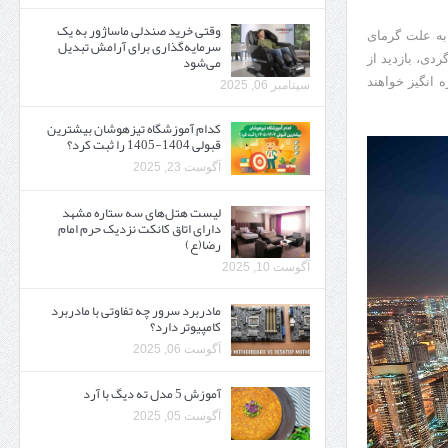
وقتی خرید صندلی ماساژور به یک
ا به علت گرمای
سرمایه‌گذاری برای آرامش تبدیل
می‌شود
دی، بازدید از
 انگیز خواهند
سپتامبر 06, 2025
کدام آموزشگاه تیزهوشان بیشترین
قبولی 1404-1405 را ثبت کرد؟
آگوست 23, 2025
لیست هتل‌های سه ستاره مشهد
دارای اتاق کانکت نزدیک حرم امام
رضا(ع)
آگوست 10, 2025
مادربرد سرور چه تفاوتی با مادربرد
کامپیوتر دارد؟
آگوست 06, 2025
آموزش 5 مدل ته دیگ با آرد
آگوست 05, 2025