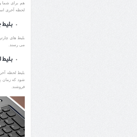
هم برای شما وج
لحظه آخری اس
بلیط 
بلیط های چارت
می رسند.
بلیط 
بلیط لحظه آخری
شود که زمان پ
فروشند.