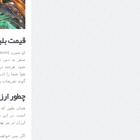
قیمت بلی
سفر به دبی می
شود. هرچند در 
هوا شما را اذی
گونه تفریحات را
چطور ارزا
همان طور که بی
است. در این ب
ارزان تر نیز به
اگر نمی خواهید