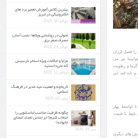
بهترین کلاس آموزش تعمیر برد های
الکترونیکی در تبریز
جولای 30, 2025
تحولی در روشنایی ویلاها: نصب آسان،
مصرف صفر برق
جولای 14, 2025
دارد را فصل ارزان
اپیما نیز می
مزایا و امکانات ویژه استخر نارسیس
که نمی‌دانستید
 گرما و رطوبت
جولای 12, 2025
 باید قید این
تاریخچه و اهمیت عید غدیر در فرهنگ
اسلامی
ژوئن 03, 2025
تا اواسط بهار
چگونه ظرفیت مناسب لباسشویی را
بلیط با قیمت
انتخاب کنیم؟ (بر اساس تعداد اعضای
خانواده)
می 31, 2025
روش های دیگری