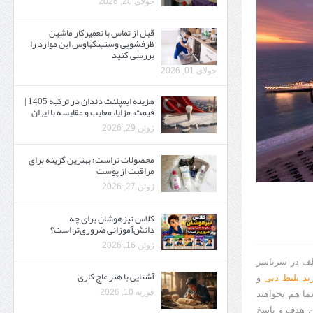
جولای 20, 2026
قبل از تماس با تعمیرکار ماشین
ظرفشویی وستینگهاوس این موارد را
بررسی کنید
جولای 01, 2026
هزینه ایمپلنت دندان در ترکیه 1405 |
قیمت، مزایا، معایب و مقایسه با ایران
ژوئن 29, 2026
محصولات تراست؛ بهترین گزینه برای
مراقبت از پوست
ژوئن 27, 2026
کلاس تیزهوشان برای چه
دانش‌آموزانی ضروری‌تر است؟
ژوئن 16, 2026
لف در سرتاسر
آشنایی با هنر عاج کاری
ید بلیط دبی
و
فوریه 10, 2026
ا هم بخواهید
ن هدف و پاسخ