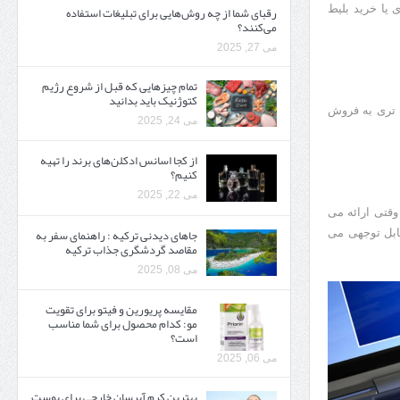
رقبای شما از چه روش‌هایی برای تبلیغات استفاده
 یا خرید بلیط
می‌کنند؟
می 27, 2025
تمام چیزهایی که قبل از شروع رژیم
کتوژنیک باید بدانید‎
 تری به فروش
می 24, 2025
از کجا اسانس ادکلن‌های برند را تهیه
کنیم؟
می 22, 2025
وقتی ارائه می
جاهای دیدنی ترکیه : راهنمای سفر به
ابل توجهی می
مقاصد گردشگری جذاب ترکیه
می 08, 2025
مقایسه پریورین و فیتو برای تقویت
مو: کدام محصول برای شما مناسب
است؟
می 06, 2025
بهترین کرم آبرسان خارجی برای پوست