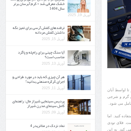
خشک معرفی شد + کرم آبرسان برتر
سال 1404
آوریل 19, 2025
ترفندهای کفش آرسی برای تمیز نگه
داشتن کفش مردانه
آوریل 15, 2025
آیا سنگ چینی برای راه‌پله و پاگرد
مناسب است؟
آوریل 13, 2025
هر آن چیزی که باید در مورد طراحی و
اجرای کرکره صنعتی بدانید!
آوریل 11, 2025
تا اواسط آبان
ل گرم و شرجی
پردیس سینمایی شیراز مال: راهنمای
شامل می شود.
کامل سینمای مدرن شیراز
آوریل 09, 2025
اده کنید. اما
ست. فلای تودی
نماد نزدک در متاتریدر 4
ی کند. به این