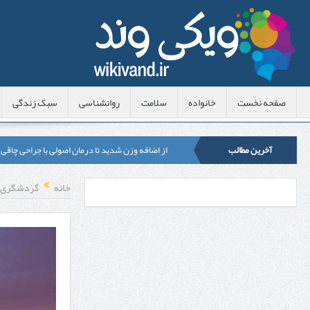
صفحه نخست
خانواده
سلامت
روانشناسی
سبک زندگی
آخرین مطالب
از اضافه وزن شدید تا درمان اصولی با جراحی چاقی
لیزر موهای زائد شاتی یا رولی؟ مقایسه لیزرهای واق
خانه
گردشگری
قبل از تماس با تعمیرکار ماشین ظرفشویی وستینگه
هزینه ایمپلنت دندان در ترکیه 1405 | قیمت، مزایا، معایب و مقایسه با ایران
محصولات تراست؛ بهترین گزینه برای مراقبت از 
کلاس تیزهوشان برای چه دانش‌آموزانی ضروری‌تر
آشنایی با هنر عاج کاری