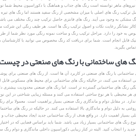
 نیروهای ماهر توانسته است رنگ های جذاب و هماهنگ با دکوراسیون محیط شما تولی
 ترکیب رنگ های اصلی با میزان مشخصی از رنگ سفید هستند اما رنگ های تیره ا
گ مشکی به وجود می آیند. رنگ های فانتزی حاصل ترکیب چند رنگ مختلف می باشند
الر نشانگر رعایت نکات و اصول ترکیب رنگ ها است. هر طیف رنگی این شرکت معت
وص به خود را دارد. مراحل ترکیب رنگ و ساخت نمونه رنگی مورد نظر شما از طر
اتیک قابل انجام است. شما برای دریافت کد رنگ مخصوص می توانید با کارشناسان
ماس بگیرید.
گ های ساختمانی با رنگ های صنعتی در چیست
 ساختمانی با رنگ های صنعتی در کاربرد آن ها است. از رنگ های صنعتی برای پو
 استفاده می کنند، در حالیکه رنگ های ساختمانی برای محیط های مسکونی قابل ا
گی رنگ های ساختمانی گسترده تر است. اما رنگ های صنعتی محدودیت بیشتری دار
 هر محیطی با هر نوع ساختی استفاده می کنند و مسئله زیبایی شناختی در این نو
دارد. در مقابل دوام و ماندگاری رنگ صنعتی بسیار پراهمیت است. معمولا برای رن
غنی به دلیل دوام و ماندگاری بالا استفاده می کنند. در حالیکه در رنگ های ساختمان
ی بسیار اهمیت دارد. در واقع هدف از رنگ ساختمانی جدید ایجاد محیطی جذاب و 
نوع رنگ های ساختمانی بسیار زیاد می باشد. شما باید براساس فضایی که در اختیار د
دید را انتخاب کنید. البته در کنار زیبایی دکوراسیون داخلی ماندگاری و دوام رنگ س