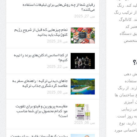
رقبای شما از چه روش‌هایی برای تبلیغات استفاده
د کند. رنگ
می‌کنند؟
ز ترکیب رنگ
می 27, 2025
. کاتالوگ
بر کد
تمام چیزهایی که قبل از شروع رژیم
کتوژنیک باید بدانید‎
یق دستگاه
 متخصص
می 24, 2025
از کجا اسانس ادکلن‌های برند را تهیه
؟
کنیم؟
می 22, 2025
شش دهی
جاهای دیدنی ترکیه : راهنمای سفر به
ستفاده
مقاصد گردشگری جذاب ترکیه
ند. از رنگ
می 08, 2025
ع ساختمان ها
گ آمیزی
مقایسه پریورین و فیتو برای تقویت
ی زیبایی
مو: کدام محصول برای شما مناسب
است؟
به روز است.
می 06, 2025
ارید، نوع
اختمانی مورد
بهترین کرم آبرسان خارجی برای پوست