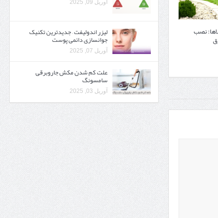
آوریل 09, 2025
اها: نصب
لیزر اندولیفت – جدیدترین تکنیک
ق
جوانسازی دائمی پوست
آوریل 07, 2025
علت کم شدن مکش جاروبرقی
سامسونگ
آوریل 03, 2025