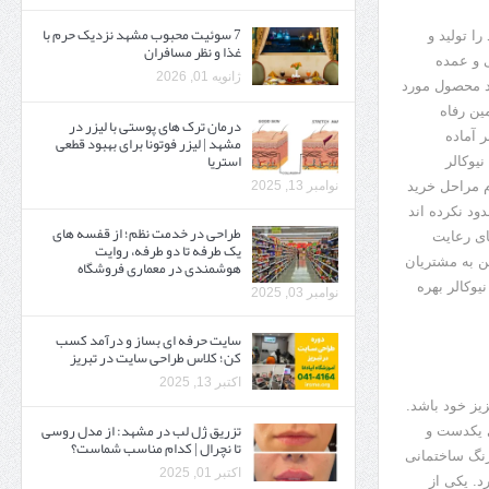
7 سوئیت محبوب مشهد نزدیک حرم با
را تولید و
غذا و نظر مسافران
 و عمده
ژانویه 01, 2026
ند محصول مورد
ین رفاه
درمان ترک های پوستی با لیزر در
 آماده
مشهد | لیزر فوتونا برای بهبود قطعی
استریا
یوکالر
نوامبر 13, 2025
 مراحل خرید
ود نکرده اند
طراحی در خدمت نظم؛ از قفسه ‌های
ای رعایت
یک‌ طرفه تا دو طرفه، روایت
ن به مشتریان
هوشمندی در معماری فروشگاه
یوکالر بهره
نوامبر 03, 2025
سایت حرفه ‌ای بساز و درآمد کسب
کن؛ کلاس طراحی سایت در تبریز
اکتبر 13, 2025
یز خود باشد.
تزریق ژل لب در مشهد: از مدل روسی
ی یکدست و
تا نچرال | کدام مناسب شماست؟
رنگ ساختمانی
اکتبر 01, 2025
د. یکی از