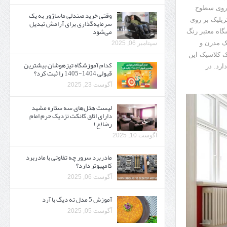
ر روی سطوح
وقتی خرید صندلی ماساژور به یک
ریلیک بر روی
سرمایه‌گذاری برای آرامش تبدیل
می‌شود
گاه معتبر رنگ
ک مدرن و
سپتامبر 06, 2025
ک کلاسیک این
کدام آموزشگاه تیزهوشان بیشترین
رد. در
قبولی 1404-1405 را ثبت کرد؟
آگوست 23, 2025
لیست هتل‌های سه ستاره مشهد
دارای اتاق کانکت نزدیک حرم امام
رضا(ع)
آگوست 10, 2025
مادربرد سرور چه تفاوتی با مادربرد
کامپیوتر دارد؟
آگوست 06, 2025
آموزش 5 مدل ته دیگ با آرد
آگوست 05, 2025