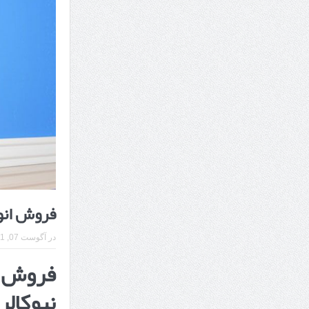
7 سوئیت محبوب مشهد نزدیک حرم با غذا و نظر مسافران
درمان ترک های پوستی با لیزر در مشهد | لیزر فوتون
طراحی در خدمت نظم؛ از قفسه ‌های یک‌ طرفه تا د
فروش انوا
در
آگوست 07, 2021
فروش ا
نیوکالر