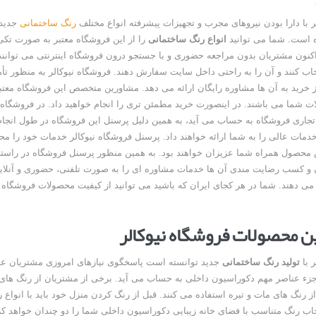
ر با دارا بودن نیروهای مجرب و تجهیزات پیشرفته انواع مختلف
رنگ ساختمانی
جدید 
ده است. شما می توانید
انواع رنگ ساختمانی
را از این فروشگاه معتبر به صورت تکی
اکنون مشتریان بدون مراجعه حضوری و با جستجو درون فروشگاه اینترنتی می توان
خاب کنند و آن را به راحتی داخل سایت سفارش دهند. فروشگاه نیوکالر به منظور تأم
 خرید به آن ها مشاوره رایگان ارائه می دهد. مشاورین متخصص این فروشگاه معتبر
 شما می باشند. در اینصورت خرید مطمئن تری را انجام خواهید داد. در فروشگاه ن
اری فروشگاه به حساب می آید، به همین دلیل پرسنل این فروشگاه در طول انجام
خدمات عالی را به شما ارائه خواهند داد. پرسنل فروشگاه نیوکالر خدمات خود را محد
محصول همراه شما عزیزان خواهند بود. به همین منظور پرسنل فروشگاه در راست
و کسب رضایت مندی آن ها خدمات مشاوره ای را به صورت تلفنی، حضوری و آنلای
 می دهند. شما در هر کجای ایران که باشید می توانید از کیفیت محصولات فروشگاه ن
 محصولات فروشگاه نیوکالر
 با
تولید رنگ ساختمانی
جدید توانسته است پاسخگوی نیازهای امروزی مشتریان عز
زء عناصر مهم دکوراسیون داخلی به حساب می آید. برخی از مشتریان از رنگ ها
 رنگ های مات و تیره استفاده می کنند. قبل از رنگ کردن منزل خود باید با انواع 
خاب رنگ متناسب با فضای خانه زیبایی دکوراسیون داخلی شما را دو چندان خواهد کر