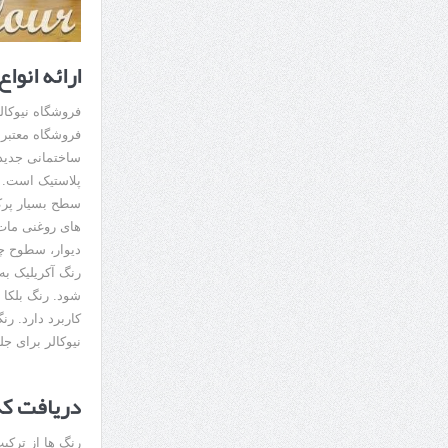
ارائه انوا
فروشگاه نیوکالر
فروشگاه معتبر 
ساختمانی جدید 
پلاستیک است. ر
سطح بسیار پرکا
های روغنی مات،
دیوار، سطوح چو
رنگ آکریلیک ب
شود. رنگ بلکا 
کاربرد دارد. رن
نیوکالر برای ج
دریافت ک
رنگ ها از ترکی