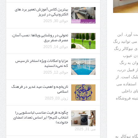
بهترین کلاس آموزش تعمیر برد های
الکترونیکی در تبریز
جولای 30, 2025
تحولی در روشنایی ویلاها: نصب آسان،
 آورد. این
مصرف صفر برق
می توانید رنگ
جولای 14, 2025
ی نیوکالر رنگ
دن عیوب
مزایا و امکانات ویژه استخر نارسیس
ان به رنگ
که نمی‌دانستید
ز قبیل درب،
جولای 12, 2025
لیک است. از
 استفاده می
تاریخچه و اهمیت عید غدیر در فرهنگ
اسلامی
ای داخلی
تینه فروشگاه
ژوئن 03, 2025
چگونه ظرفیت مناسب لباسشویی را
انتخاب کنیم؟ (بر اساس تعداد اعضای
خانواده)
می 31, 2025
ه نیوکالر به