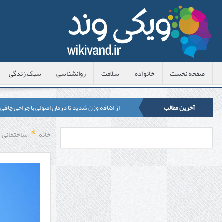
صفحه نخست
خانواده
سلامت
روانشناسی
سبک زندگی
آخرین مطالب
از اضافه وزن شدید تا درمان اصولی با جراحی چاقی
لیزر موهای زائد شاتی یا رولی؟ مقایسه لیزرهای واق
خانه
ساختمانی
قبل از تماس با تعمیرکار ماشین ظرفشویی وستینگه
هزینه ایمپلنت دندان در ترکیه 1405 | قیمت، مزایا، معایب و مقایسه با ایران
محصولات تراست؛ بهترین گزینه برای مراقبت از 
کلاس تیزهوشان برای چه دانش‌آموزانی ضروری‌تر
آشنایی با هنر عاج کاری