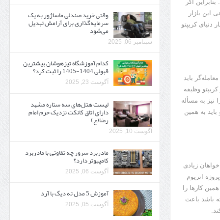
نابراین اگر
وقتی خرید صندلی ماساژور به یک
ی این بازار
سرمایه‌گذاری برای آرامش تبدیل
 دنیای کریپتو
می‌شود
سپتامبر 06, 2025
کدام آموزشگاه تیزهوشان بیشترین
قبولی 1404-1405 را ثبت کرد؟
امله‌گر باید
آگوست 23, 2025
کریپتو وظیفه
نیز به مسأله
لیست هتل‌های سه ستاره مشهد
دارای اتاق کانکت نزدیک حرم امام
باید به همین
رضا(ع)
آگوست 10, 2025
مادربرد سرور چه تفاوتی با مادربرد
کامپیوتر دارد؟
 خواهان زیادی
آگوست 06, 2025
پروژه اتریوم
د و همین کار‌ها را
آموزش 5 مدل ته دیگ با آرد
ته باشد باعث
آگوست 05, 2025
ند.