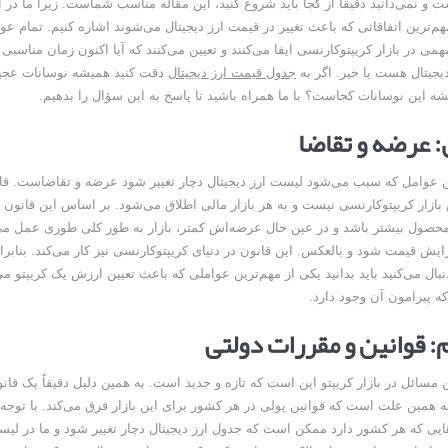
و نمی‌دانید دقیقاً از کجا باید شروع کنید، این مقاله مناسب شماست. زیرا ما در ا
م‌ترین اتفاقاتی که باعث تغییر در قیمت ارز دیجیتال می‌شوند اشاره کنیم. تمام عو
ی در بازار کریپتوکارنسی ایفا می‌کنند و تعیین می‌کنند که آیا اکنون زمان مناسبی 
جیتال هست یا خیر. اگر به
جدول قیمت ارز دیجیتال
دقت کنید همیشه نوسانات عجی
یشه این نوسانات کجاست؟ با ما همراه باشید تا پاسخ به این سؤال را بدهیم.
: عرضه و تقاضا
ن عوامل که سبب می‌شود لیست ارز دیجیتال دچار تغییر شود عرضه و تقاضاست. ق
زار کریپتوکارنسی نیست و به هر بازار مالی اطلاق می‌شود. بر اساس این قانون 
حصول بیشتر باشد و در عین حال عرضه‌اش کمتر، بازار به طور کلی طوری عمل می‌
زایش قیمت شود و بالعکس. این قانون در دنیای کریپتوکارنسی نیز کار می‌کند. بنابر
دنبال می‌کنید باید بدانید یکی از مهم‌ترین عواملی که باعث تعیین ارزش یک کریپتو 
 پیرامون آن وجود دارد.
: قوانین و مقررات دولتی
 مسائل در بازار کریپتو این است که تازه و جدید است. به همین دلیل دقیقاً یک قانو
ه همین علت است که قوانین پولی در هر کشور برای این بازار فرق می‌کند. با توجه 
یی که هر کشور دارد ممکن است که جدول ارز دیجیتال دچار تغییر شود و ما در لیست