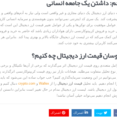
م: داشتن یک جامعه انسانی
یای ارز دیجیتال یک دنیای مجازی و غیر واقعی است ولی نیاز به آدم‌های واقعی و 
پیشرفت کند. یک سری کد اینترنتی نمی‌توانند بدون هوشمندی و سرمایه انسانی کاری 
ز عوامل موفقیت برای توکن‌ها و یکی از عوامل تغییر قیمت ارز دیجیتال این است که
 خرید و فروش کریپتوکارنسی دارای هواداران زیادی باشد که حاضر به خرید و فروش
این کمک می‌کند که در لیست ارز دیجیتال جایگاه بالاتر و بهتری پیدا کند. بنابراین هر 
می‌کنند کاربران بیشتری به خود جذب کنند.
وسان قیمت ارز دیجیتال چه کنیم؟
ل متعددی روی قیمت ارز دیجیتال اثر می‌گذارند که برخی از آن‌ها تکنیکال و برخی ف
 نوع تحلیل متفاوت می‌طلبد. هیجانات بازار نیز روی قیمت کریپتوکارنسی اثرگذارند
‌توانیم در این وضعیت سرمایه‌گذاری کنیم؟ خب جواب ساده این می‌شود که باید ب
ا انجام دهیم. باید تحلیل
قیمت ارز دیجیتال
را از
Wallex
و
crypto.com
دنبال کنیم و
 ارز دیجیتال باشد. لیست ارز دیجیتال مدام در حال تغییر است بنابراین دانستن ای
وش انجام دهیم می‌تواند خیلی آسان نباشد!
تویت
اشتراک
اشتراک