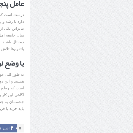
عامل پنج
درست است که دن
دارد تا رشد و 
بنابراین یکی ا
میان جامعه اهل
دیجیتال باشند. 
پلتفرم‌ها تلاش 
با وضع ن
به طور کلی عوام
هستند و این دو
است که چطور می
آگاهی این کار ر
چشممان به جدول
باید خرید یا فر
0
اشتراک