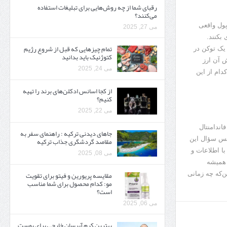
رقبای شما از چه روش‌هایی برای تبلیغات استفاده
می‌کنند؟
پول واقعی
می 27, 2025
بکنند.
تمام چیزهایی که قبل از شروع رژیم
 یک توکن در
کتوژنیک باید بدانید‎
 آن ارز
می 24, 2025
کدام از این
از کجا اسانس ادکلن‌های برند را تهیه
کنیم؟
می 22, 2025
اندامنتال
جاهای دیدنی ترکیه : راهنمای سفر به
 پس سؤال این
مقاصد گردشگری جذاب ترکیه
ا اطلاعات و
می 08, 2025
 همیشه
مقایسه پریورین و فیتو برای تقویت
ن‌که چه زمانی
مو: کدام محصول برای شما مناسب
است؟
می 06, 2025
بهترین کرم آبرسان خارجی برای پوست