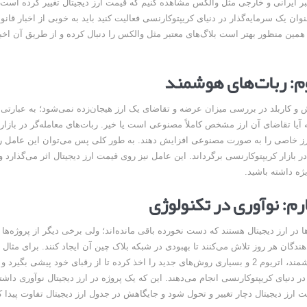
ر ایرانی و خارجی مثل والکس مشاهده کنیم که قیمت ارز دیجیتال تغییر کرده است. ب
وان یک سرمایه‌گذار در دنیای کریپتوکارنسی فعالیت کنید باید به خوبی از اخبار قانون
 همین منظور بهتر است بلاگ‌های معتبر مثل والکس را دنبال کرده و از طریق آن اخبار
: ربات‌های هوشمند
 و کاربلد در بررسی میزان عرضه و تقاضای یک ارز هیجان‌زده نمی‌شود؛ به عبارتی مع
یا تقاضای آن ارز مشخص کاملاً مصنوعی است یا خیر. ربات‌های معامله‌گر در بازار 
رز خاصی را به صورت مصنوعی افزایش دهند. به طور کلی پس می‌توان این عامل را 
 بازار کریپتوکارنسی برگرداند. این عامل نیز روی قیمت ارز دیجیتال اثر می‌گذارد و 
ه داشته باشید.
رم: نوآوری در تکنولوژی
ا در ارز دیجیتال هستند که دست نخورده باقی مانده‌اند؛ ولی برخی دیگر از پروژه‌ها
هندگان هر روز تلاش می‌کنند تا بهبودی در شبکه بلاک چین آن ایجاد کنند. برای مثال 
قرارداد‌های هوشمند، اتریوم 2 و بسیاری روش‌های جدید را اخذ کرده تا از رقبای خود پیشی بگیر
در دنیای کریپتوکارنسی انجام می‌دهند. این که یک پروژه در ارز دیجیتال نوآوری داش
 ارز دیجیتال دچار تغییر و تحول شود و جایگاهش در جدول ارز دیجیتال تفاوت پیدا ک