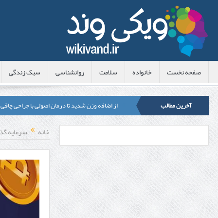
صفحه نخست
خانواده
سلامت
روانشناسی
سبک زندگی
آخرین مطالب
از اضافه وزن شدید تا درمان اصولی با جراحی چاقی
لیزر موهای زائد شاتی یا رولی؟ مقایسه لیزرهای واق
خانه
سرمایه گذ
قبل از تماس با تعمیرکار ماشین ظرفشویی وستینگه
هزینه ایمپلنت دندان در ترکیه 1405 | قیمت، مزایا، معایب و مقایسه با ایران
محصولات تراست؛ بهترین گزینه برای مراقبت از 
کلاس تیزهوشان برای چه دانش‌آموزانی ضروری‌تر
آشنایی با هنر عاج کاری