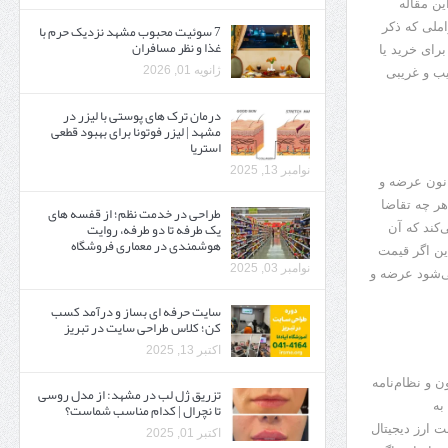
ین مقاله
املی که ذکر
7 سوئیت محبوب مشهد نزدیک حرم با
غذا و نظر مسافران
برای خرید یا
ژانویه 01, 2026
ب و غریبی
درمان ترک های پوستی با لیزر در
مشهد | لیزر فوتونا برای بهبود قطعی
استریا
نوامبر 13, 2025
انون عرضه و
هر چه تقاضا
طراحی در خدمت نظم؛ از قفسه ‌های
یک‌ طرفه تا دو طرفه، روایت
کند که آن
هوشمندی در معماری فروشگاه
این اگر قیمت
نوامبر 03, 2025
می‌شود عرضه و
سایت حرفه ‌ای بساز و درآمد کسب
کن؛ کلاس طراحی سایت در تبریز
اکتبر 13, 2025
ن و نظام‌نامه
تزریق ژل لب در مشهد: از مدل روسی
به
تا نچرال | کدام مناسب شماست؟
 ارز دیجیتال
اکتبر 01, 2025