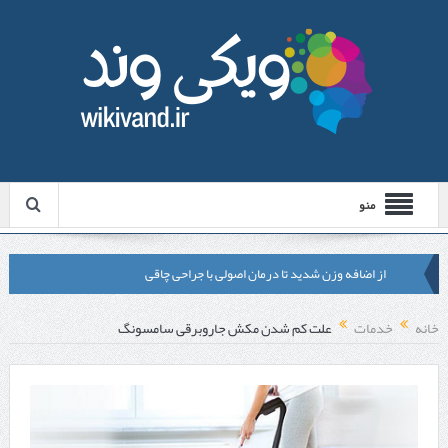
منو
از اضافه وزن شدید تا درمان اصولی با جراحی چاقی
لیزر موهای زائد شاتی یا رولی؟ مقایسه لیزرهای واقعی با شبه‌ لیزر در
خانه
خدمات
علت کم شدن مکش جاروبرقی سامسونگ
مشهد
قبل از تماس با تعمیرکار ماشین ظرفشویی وستینگهاوس این موارد را
بررسی کنید