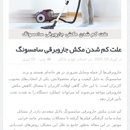
هزینه ایمپلنت دندان در ترکیه 1405 | قیمت، مزایا، معایب و مقایسه با
ایران
محصولات تراست؛ بهترین گزینه برای مراقبت از پوست
کلاس تیزهوشان برای چه دانش‌آموزانی ضروری‌تر است؟
علت کم شدن مکش جاروبرقی سامسونگ
آشنایی با هنر عاج کاری
7 سوئیت محبوب مشهد نزدیک حرم با غذا و نظر مسافران
در
آوریل 03, 2025
در:
خدمات
,
لوازم خانگی
چاپ
ایمیل
درمان ترک های پوستی با لیزر در مشهد | لیزر فوتونا برای بهبود قطعی
جاروبرقی‌ها از جمله وسایل ضروری در هر خانه‌ای هستند و برند
سامسونگ به دلیل کیفیت و دوام محصولاتش، یکی از انتخاب‌های محبوب
استریا
کاربران است. با این حال، گاهی اوقات کاربران با مشکل کاهش مکش
طراحی در خدمت نظم؛ از قفسه ‌های یک‌ طرفه تا دو طرفه، روایت
جاروبرقی مواجه می‌شوند که می‌تواند عملکرد دستگاه را به شدت تحت
تأثیر قرار دهد.
هوشمندی در معماری فروشگاه
کم شدن مکش جاروبرقی سامسونگ دلایل متعددی دارد، از مسائل
ساده مانند گرفتگی فیلترها گرفته تا مشکلات پیچیده‌تر مانند خرابی
موتور. در این مقاله به‌طور جامع به علل این مشکل، روش‌های عیب‌یابی