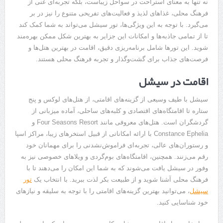
نه تنها به معنای استراحت در سواحل زیباست، بلکه تجربه‌ای غنی از
فرهنگ محلی، غذاهای لذیذ و فعالیت‌های تفریحی متنوع را نیز در بر
می‌گیرد. با توجه به این ویژگی‌ها، تور سیشل می‌تواند به شما کمک کند
تا از تمامی جاذبه‌ها و امکانات این جزایر به بهترین شکل ممکن بهره‌مند
شوید. این تورها شامل برنامه‌ریزی دقیق، اقامت در بهترین هتل‌ها و
فرصت‌های جذاب برای گشت‌وگذار و تجربه فرهنگ محلی هستند.
اقامت در سیشل
سیشل با طیف وسیعی از گزینه‌های اقامتی، از هتل‌های لوکس و پنج
ستاره تا اقامتگاه‌های اقتصادی و کلبه‌های ساحلی، آماده میزبانی از
گردشگران است. هتل‌های معروفی مانند Four Seasons Resort و
Constance Ephelia با ارائه امکاناتی از قبیل استخرهای زیبا، مراکز اسپا
و رستوران‌های عالی، تجربه‌ای فراموش‌نشدنی را برای مهمانان خود
رقم می‌زنند. همچنین، اقامتگاه‌های بوم‌گردی و ویلاهای خصوصی نیز به
وفور در سیشل یافت می‌شوند که به شما این امکان را می‌دهند تا با
فرهنگ محلی آشنا شوید و از طبیعت بکر لذت ببرید. با انتخاب یک
تور
سیشل
، می‌توانید بهترین گزینه‌های اقامتی را با توجه به سلیقه و نیازهای
خود شناسایی کنید.