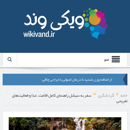
منو
از اضافه وزن شدید تا درمان اصولی با جراحی چاقی
لیزر موهای زائد شاتی یا رولی؟ مقایسه لیزرهای واقعی با شبه‌ لیزر در
خانه
گردشگری
سفر به سیشل راهنمای کامل اقامت، غذا و فعالیت‌های
تفریحی
مشهد
قبل از تماس با تعمیرکار ماشین ظرفشویی وستینگهاوس این موارد را
بررسی کنید