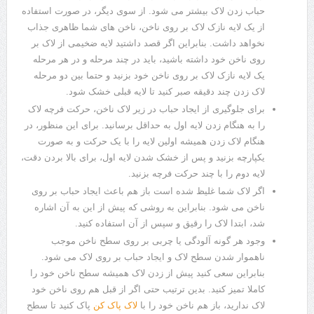
حباب زدن لاک بیشتر می شود. از سوی دیگر، در صورت استفاده
از یک لایه نازک لاک بر روی ناخن، ناخن های شما ظاهری جذاب
نخواهد داشت. بنابراین اگر قصد داشتید لایه ضخیمی از لاک بر
روی ناخن خود داشته باشید، باید در چند مرحله و در هر مرحله
یک لایه نازک لاک بر روی ناخن خود بزنید و حتما بین دو مرحله
لاک زدن چند دقیقه صبر کنید تا لایه قبلی خشک شود.
برای جلوگیری از ایجاد حباب در زیر لاک ناخن، حرکت فرچه لاک
را به هنگام زدن لایه اول به حداقل برسانید. برای این منظور، در
هنگام لاک زدن همیشه اولین لایه را با یک حرکت و به صورت
یکپارچه بزنید و پس از خشک شدن لایه اول، برای بالا بردن دقت،
لایه دوم را با چند حرکت فرچه بزنید.
اگر لاک شما غلیظ شده است باز هم باعث ایجاد حباب بر روی
ناخن می شود. بنابراین به روشی که پیش از این به آن اشاره
شد، ابتدا لاک را رقیق و سپس از آن استفاده کنید.
وجود هر گونه آلودگی یا چربی بر روی سطح ناخن موجب
ناهموار شدن سطح لاک و ایجاد حباب بر روی لاک می شود.
بنابراین سعی کنید پیش از زدن لاک همیشه سطح ناخن خود را
کاملا تمیز کنید. بدین ترتیب حتی اگر از قبل هم روی ناخن خود
لاک ندارید، باز هم ناخن خود را با
لاک پاک کن
پاک کنید تا سطح