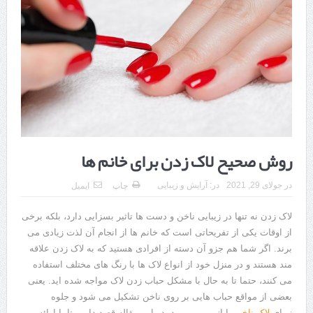
هزینه ایمپلنت دندان در ترکیه 1405 | قیمت، مزایا، معایب و مقایسه با
ایران
محصولات تراست؛ بهترین گزینه برای مراقبت از پوست
کلاس تیزهوشان برای چه دانش‌آموزانی ضروری‌تر است؟
آشنایی با هنر عاج کاری
7 سوئیت محبوب مشهد نزدیک حرم با غذا و نظر مسافران
روش صحیح لاک زدن برای خانم ها
درمان ترک های پوستی با لیزر در مشهد | لیزر فوتونا برای بهبود قطعی
در
جولای 29, 2021
در:
آرایش و زیبایی
چاپ
ایمیل
استریا
لاک زدن نه تنها در زیبایی ناخن و دست ها تاثیر بسزایی دارد، بلکه برخی
طراحی در خدمت نظم؛ از قفسه ‌های یک‌ طرفه تا دو طرفه، روایت
از اوقات یکی از تفریحاتی است که خانم ها از انجام آن لذت زیادی می
هوشمندی در معماری فروشگاه
برند. اگر شما هم جزو آن دسته از افرادی هستید که به لاک زدن علاقه
مند هستند و در منزل خود از انواع لاک ها با رنگ های مختلف استفاده
می کنند، حتما تا به حال با مشکل حباب زدن لاک مواجه شده اید. یعنی
بعضی از مواقع حباب هایی بر روی ناخن تشکیل می شود و جلوه
زیبای
لاک ناخن
را از بین می برد. در این مقاله قصد داریم تا با ارائه