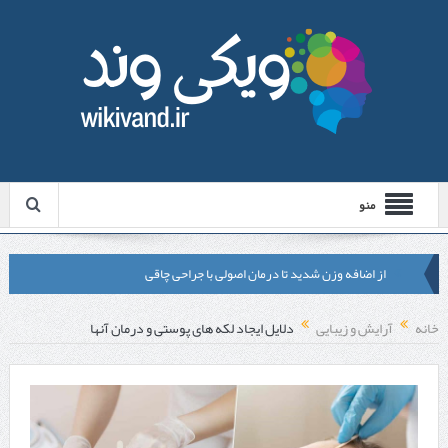
منو
از اضافه وزن شدید تا درمان اصولی با جراحی چاقی
لیزر موهای زائد شاتی یا رولی؟ مقایسه لیزرهای واقعی با شبه‌ لیزر در
خانه
آرایش و زیبایی
دلایل ایجاد لکه های پوستی و درمان آنها
مشهد
قبل از تماس با تعمیرکار ماشین ظرفشویی وستینگهاوس این موارد را
بررسی کنید