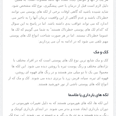
دلیل لازم است قبل از درمان یا حتی پیشگیری، نوع لکه مشخص شود.
شاید شنیده باشید که گاهی اوقات برخی از لکه های پوستی می توانند
خطرناک باشند و عدم آگاهی از این واقعیت درمان آنها را به تاخیر می
اندازد که می تواند عواقب بدی داشته باشد. اما در پاسخ به این سوال
که “کدام لک های پوستی خطرناک هستند” به شما می گوییم که لک ها
عموما خطرناک نیستند. اما در هر صورت شناخت انواع لک های پوستی
مهم تلقی می شود که در ادامه به آن می پردازیم:
کک و مک
کک و مک شایع ترین نوع لک های پوستی است که در افراد مختلف با
نژادهای مختلف و رنگ پوست تیره یا روشن دیده می شود. این لکه ها
معمولا بین یک تا دو میلی متر هستند و در رنگ های قهوه ای روشن،
قهوه ای تیره، سیاه، قرمز، زرد یا برنزی دیده می شوند. کک و مک که از
انواع لکه های پوستی ناشی از نور خورشید هستند.
لکه های بارداری یا ملاسما
این لکه ها، لکه های هورمونی هستند که به دلیل تغییرات هورمونی در
دوران بارداری ایجاد شده و بدتر می شوند. در ابتدای بارداری کوچک و
رنگ پریده هستند و به تدریج بزرگتر و برجسته تر می شوند. این نوع لک