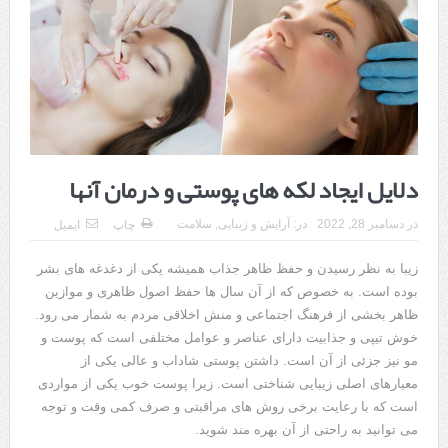
هزینه ایمپلنت دندان در ترکیه 1405 | قیمت، مزایا، معایب و مقایسه با
ایران
محصولات تراست؛ بهترین گزینه برای مراقبت از پوست
کلاس تیزهوشان برای چه دانش‌آموزانی ضروری‌تر است؟
آشنایی با هنر عاج کاری
دلایل ایجاد لکه های پوستی و درمان آنها
7 سوئیت محبوب مشهد نزدیک حرم با غذا و نظر مسافران
در
دسامبر 28, 2022
در:
آرایش و زیبایی
,
سلامت
چاپ
ایمیل
درمان ترک های پوستی با لیزر در مشهد | لیزر فوتونا برای بهبود قطعی
زیبا به نظر رسیدن و حفظ ظاهر جذاب همیشه یکی از دغدغه های بشر
استریا
بوده است. به خصوص که از آن سال ها حفظ اصول ظاهری و موازین
طراحی در خدمت نظم؛ از قفسه ‌های یک‌ طرفه تا دو طرفه، روایت
ظاهر بخشی از فرهنگ اجتماعی و منش اخلاقی مردم به شمار می رود.
خوش تیپی و جذابیت دارای عناصر و عوامل مختلفی است که پوست و
هوشمندی در معماری فروشگاه
مو نیز جزئی از آن است. داشتن پوستی شاداب و عالی یکی از
معیارهای اصلی زیبایی شناختی است. زیرا پوست خوب یکی از مواردی
است که با رعایت برخی روش های مراقبتی و صرف کمی وقت و توجه
می توانید به راحتی از آن بهره مند شوید.