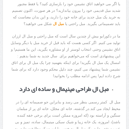
یا اگر می خواهید اتاق نشیمن خود را بازسازی کنید؟ یا فقط مجبور
شدید مبل قدیمی خود را بیرون بیاندازید؟ در هر صورت، اکنون تصمیم
به خرید یک مبل جدید برای خانه خود را دارید، و این بدان معناست که
باید تصمیماتی بگیرید. مبل راحتی یا
مبل ال
شکل می خواهید؟
ما در دکورابو بیش از چندین سال است که مبل راحتی و مبل ال ارزان
تولید می کنیم. اگر کسی هست که باید قبل از خرید مبل یا دیگر وسایل
اتاق نشیمن وحتی انتخاب لوستر از او مشاوره بگیرید، این ما هستیم! و
این پیشنهادی است که می‌خواهیم برای سال جدید به شما بدهیم :
امسال یک مبل ال بگیرید! برای اینکه بفهمید چرا یک مبل ال برای اتاق
نشیمن شما پیشنهاد می کنیم، چند دلیل محکم وجود دارد که برای شما
شرح داده ایم! پس ادامه مطلب را بخوانید!
مبل ال طراحی مینیمال و ساده ای دارد
مبل ال کمتر رسمی بنظر می رسد و بنابراین جو صمیمانه ای را در
محیط ایجاد می کند.در گذشته، خانه ای مجلل، خانه ای پر از مبلمان
سنگین و آراسته بود (که امروزه ممکن است برای برخی خفه کننده
باشد)، امروزه، یک خانه زیبا و شیک سبکی مینیمال، ساده، تمیز و بی
عیب و نقص دارد. یک مبل ال به خوبی با این سبک مطابقت دارد. به