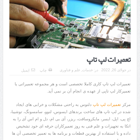
هزینه ایمپلنت دندان در ترکیه 1405 | قیمت، مزایا، معایب و مقایسه با
ایران
محصولات تراست؛ بهترین گزینه برای مراقبت از پوست
کلاس تیزهوشان برای چه دانش‌آموزانی ضروری‌تر است؟
آشنایی با هنر عاج کاری
تعمیرات لپ تاپ
7 سوئیت محبوب مشهد نزدیک حرم با غذا و نظر مسافران
در
جولای 26, 2022
در:
خدمات
,
علم و فناوری
چاپ
ایمیل
درمان ترک های پوستی با لیزر در مشهد | لیزر فوتونا برای بهبود قطعی
تعمیرات لپ تاپ کاری کاملا تخصصی است و هر مجموعه تعمیراتی یا
استریا
تعمیرکار لپ تاپی از عهده ی انجام آن بر نمی آید.
طراحی در خدمت نظم؛ از قفسه ‌های یک‌ طرفه تا دو طرفه، روایت
مرکز
تعمیرات لپ تاپ
دلتوس به راحتی مشکلات و خرابی های ایجاد
هوشمندی در معماری فروشگاه
شده در لپ تاپ های ساخت برندهای ایسوس، لنوو، سامسونگ، توشیبا،
اچ پی، اپل، ایسر، مایکروسافت، ریزر، آی بی ام، دل و ام اس آی را به
اتکا به تجهیزات و علم فنی به روز تعمیرکاران حرفه ای خود تشخیص
داده و با استفاده از بهترین قطعات و برنامه ها به تعمیر تخصصی آن ها