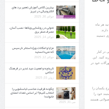
بهترین کلاس آموزش تعمیر برد های
الکترونیکی در تبریز
جولای 30, 2025
ید هر ماه
تحولی در روشنایی ویلاها: نصب آسان،
ارند.
مصرف صفر برق
ی دستبند
جولای 14, 2025
مزایا و امکانات ویژه استخر نارسیس
که نمی‌دانستید
 در کنار
د کنید. این
جولای 12, 2025
ورآلات خود در
تاریخچه و اهمیت عید غدیر در فرهنگ
اسلامی
ژوئن 03, 2025
چگونه ظرفیت مناسب لباسشویی را
رح یکسان را
انتخاب کنیم؟ (بر اساس تعداد اعضای
بند خود را
خانواده)
صولاتی هستند
می 31, 2025