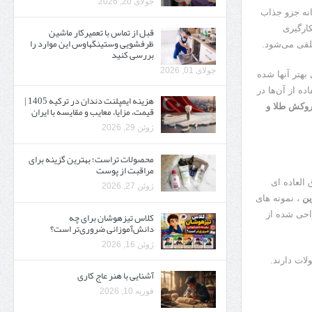
جولای 20, 2026
انه جزو جذاب
ارگیری
قبل از تماس با تعمیرکار ماشین
ظرفشویی وستینگهاوس این موارد را
لقی می‌شود.
بررسی کنید
جولای 01, 2026
بهتر آنها شده
ه از آن‌ها در
هزینه ایمپلنت دندان در ترکیه 1405 |
روکش طلا و
قیمت، مزایا، معایب و مقایسه با ایران
ژوئن 29, 2026
محصولات تراست؛ بهترین گزینه برای
مراقبت از پوست
 العاده ای
ژوئن 27, 2026
ین
، نمونه های
کلاس تیزهوشان برای چه
راحی شده از
دانش‌آموزانی ضروری‌تر است؟
ژوئن 16, 2026
صولات دارند.
آشنایی با هنر عاج کاری
فوریه 10, 2026