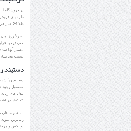
در فروشگاه این
طرحهای فروهر ا
طلا 24 عیار هر دو در کنار هم می‌توانند یک جلوه گری بسیار حیرت انگیزی را ایجاد کنند.
اصولاً ورق های
معرض دید قرار 
بیشتر آنها شده
نسبت مخاطبان 
دستبند ر
دستبند روکش طلا
محصول وجود دار
مدل های زنانه 
24 عیار در اشکال مختلف به کار رفته است.
اما نمونه های 
زیباترین نمونه
اونیکس و مرجان