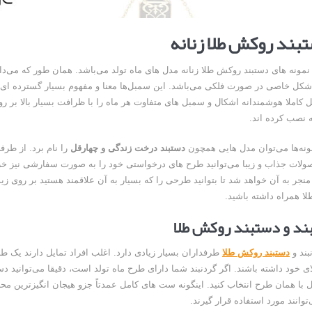
تبند روکش طلا زنانه
نمونه های دستبند روکش طلا زنانه مدل های ماه تولد می‌باشد. همان طور که می‌دان
کل خاصی در صورت فلکی می‌باشد. این سمبل‌ها معنا و مفهوم بسیار گسترده ای د
کاملا هوشمندانه اشکال و سمبل های متفاوت هر ماه را با ظرافت بسیار بالا بر رو
 نصب کرده اند.
مونه‌ها می‌توان مدل هایی همچون
دستبند درخت زندگی و چهارقل
را نام برد. از طرفی
ولات جذاب و زیبا می‌توانید طرح های درخواستی خود را به صورت سفارشی نیز خری
منجر به آن خواهد شد تا بتوانید طرحی را که بسیار به آن علاقمند هستید بر روی زی
ا همراه داشته باشید.
د و دستبند روکش طلا
بند و
دستبند روکش طلا
طرفداران بسیار زیادی دارد. اغلب افراد تمایل دارند یک ط
ی خود داشته باشند. اگر گردنبند شما دارای طرح ماه تولد است، دقیقا می‌توانید دست
ل با همان طرح انتخاب کنید. اینگونه ست های کامل عمدتاً جزو هیجان انگیزترین مح
‌توانند مورد استفاده قرار گیرند.