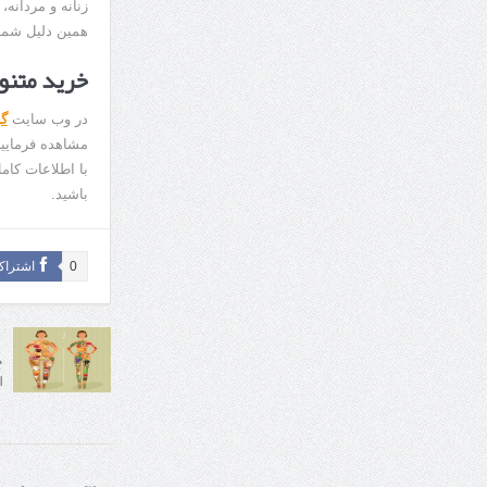
زنانه و مردانه،
همین دلیل شما 
خرید متنوع
در وب سایت
گر
مشاهده فرمایید
با اطلاعات کام
باشید.
0
اشتراک
چ
ا