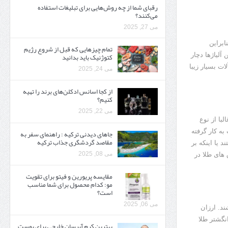
رقبای شما از چه روش‌هایی برای تبلیغات استفاده
می‌کنند؟
می 27, 2025
ابراین
تمام چیزهایی که قبل از شروع رژیم
کتوژنیک باید بدانید‎
آلیاژها دچار
ات بسیار زیبا
می 24, 2025
از کجا اسانس ادکلن‌های برند را تهیه
کنیم؟
می 22, 2025
با از نوع
به کار گرفته
جاهای دیدنی ترکیه : راهنمای سفر به
مقاصد گردشگری جذاب ترکیه
 یا اینکه بر
می 08, 2025
های طلا در
مقایسه پریورین و فیتو برای تقویت
مو: کدام محصول برای شما مناسب
است؟
می 06, 2025
ند. ارزان
نگشتر طلا
بهترین کرم آبرسان خارجی برای پوست