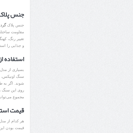
جنس پلاک 
جنس پلاک
گردن
مقاومت ساختاری
تغییر رنگ، کهنگ
و جذابی را استف
استفاده از ورق طلا 24 عیا
بسیاری از مدل ه
سنگ اونیکس، عقی
شوند. اگر به طر
روی این سنگ ها
مجموع می‌تواند
قیمت استثن
هر کدام از مد
قیمت بودن این 