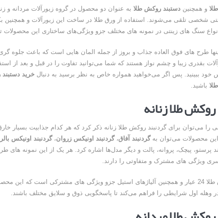
لا
و همچنین
دستبند روکش طلا
به عنوان دو محصول در گروه زیورآلات مردانه و زن
تی شخصی تلقی می‌شوند. استفاده از ورق طلا در ساخت این زیورآلات و همچنین بک
نواع سنگ های زینتی در نمونه های مختلف جزو ویژگی‌های ساختاری این محصولات ت
ا برای بهبود قطعی استریا
و طرفه، روایت هوشمندی در معماری فروشگاه
ینها طرح های فوق العاده جذاب و بروز از جمله المان هایی است که باعث جلوه گری 
ات بقدری زیبا و چشم نواز هستند که شما می‌توانید تفاوت را در قبل و بعد از استفاد
 خود ببینید. پس اگر می‌خواهید همواره خاص به نظر برسید به دنبال
خرید دستبند 
لا
باشید.
روکش طلا زنانه
 را می‌توان برای گردنبند روکش طلا زنانه ذکر کرد که هر کدام جذابیت بسیار خارق
 این محصولات می‌توان به
گردنبند آفاق
،
گردنبند اونیکس زروان
،
گردنبند اونیکس بالر
ند پرستو، پیچک، پروانه، پالت و دیگر مدل‌ها اشاره کرد. هر یک از این نمونه های ط
ری ویژگی های مشترک و متفاوتی را دارند.
استفاده از ورق طلا 24 عیار و همچنین آلیاژهای استیل جزو ویژگی های مشترکی است که این مح
ر وهله اول شرایطی را فراهم می‌کند تا پاسخگویی ذوق و سلایق مختلف باشند.
روکش طلا مردانه