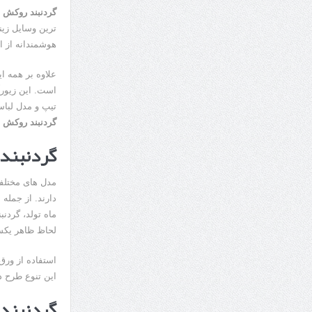
گردنبند روکش ط
7 سوئیت محبوب مشهد نزدیک حرم با غذا و نظر مسافران
ترین وسایل زین
هوشمندانه از ا
درمان ترک های پوستی با لیزر در مشهد | لیزر فوتون
طراحی در خدمت نظم؛ از قفسه ‌های یک‌ طرفه تا د
علاوه بر همه ا
است. این زیورآل
تیپ و مدل لباس
گردنبند روکش ط
گردنبند 
مدل های مختلفی
دارند. از جمله
ماه تولد، گردنب
لحاظ ظاهر یکس
این تنوع طرح د
گردنبند 