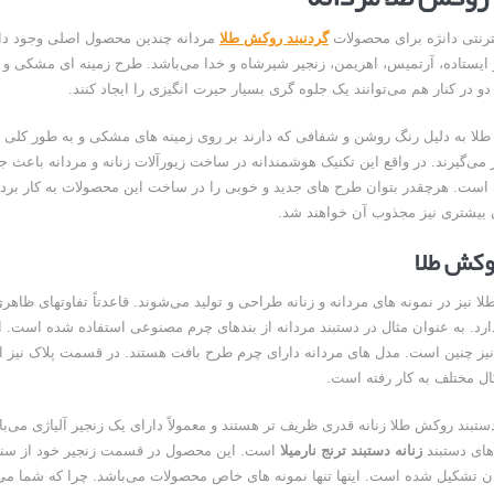
ترنتی دانژه برای محصولات
گردنبند روکش طلا
مردانه چندین محصول اصلی وجود دار
یستاده، آرتمیس، اهریمن، زنجیر شیرشاه و خدا می‌باشد. طرح زمینه ای مشکی و 
 طلا به دلیل رنگ روشن و شفافی که دارند بر روی زمینه های مشکی و به طور کلی ت
می‌گیرند. در واقع این تکنیک هوشمندانه در ساخت زیورآلات زنانه و مردانه باعث 
 است. هرچقدر بتوان طرح های جدید و خوبی را در ساخت این محصولات به کار برد 
بیشتری نیز مجذوب آن خواهند شد.
وکش طلا
 نیز در نمونه های مردانه و زنانه طراحی و تولید می‌شوند. قاعدتاً تفاوتهای ظاهری
د. به عنوان مثال در دستبند مردانه از بندهای چرم مصنوعی استفاده شده است. ال
نیز چنین است. مدل های مردانه دارای چرم طرح بافت هستند. در قسمت پلاک نیز ا
دستبند روکش طلا زنانه قدری ظریف تر هستند و معمولاً دارای یک زنجیر آلیاژی می‌با
 های دستبند
زنانه دستبند ترنج نارمیلا
است. این محصول در قسمت زنجیر خود از سنگ
 تشکیل شده است. اینها تنها نمونه های خاص محصولات می‌باشد. چرا که شما می‌ت