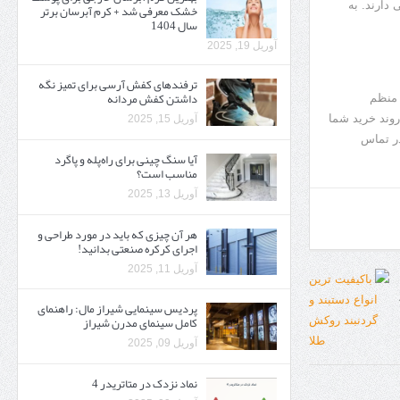
 دارند. به
خشک معرفی شد + کرم آبرسان برتر
سال 1404
آوریل 19, 2025
ترفندهای کفش آرسی برای تمیز نگه
داشتن کفش مردانه
 منظم
وند خرید شما
آوریل 15, 2025
در تماس
آیا سنگ چینی برای راه‌پله و پاگرد
مناسب است؟
آوریل 13, 2025
هر آن چیزی که باید در مورد طراحی و
اجرای کرکره صنعتی بدانید!
آوریل 11, 2025
پردیس سینمایی شیراز مال: راهنمای
کامل سینمای مدرن شیراز
آوریل 09, 2025
نماد نزدک در متاتریدر 4