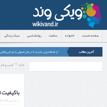
صفحه نخست
خانواده
سلامت
روانشناسی
سبک زندگی
آخرین مطالب
از اضافه وزن شدید تا درمان اصولی با جراحی چاقی
لیزر موهای زائد شاتی یا رولی؟ مقایسه لیزرهای واق
خانه
کسب و کار
قبل از تماس با تعمیرکار ماشین ظرفشویی وستینگه
هزینه ایمپلنت دندان در ترکیه 1405 | قیمت، مزایا، معایب و مقایسه با ایران
محصولات تراست؛ بهترین گزینه برای مراقبت از 
باکیفیت ت
کلاس تیزهوشان برای چه دانش‌آموزانی ضروری‌تر
در
مارس 09, 2023
آشنایی با هنر عاج کاری