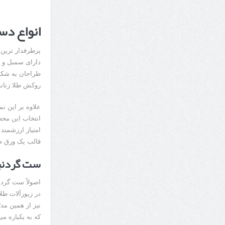
انواع دس
پرطرفدار ترین 
دارای سمبل و ش
طراحان به شکل 
روکش طلا زنانه
علاوه بر این ن
انتخاب این محص
امتیاز ارزشمند 
قالب یک ورق طل
ست گردنبن
اصولاً ست گردن
در زیورآلات طلا
نیز از همین مد
که به یکباره می