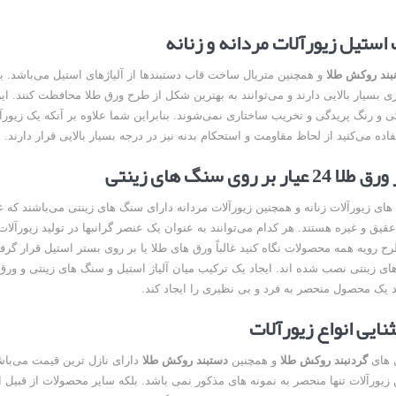
استیل زیورآلات مردانه و زنانه
بند روکش طلا
و همچنین متریال ساخت قاب دستبندها از آلیاژهای استیل می‌باشد. بن
 بسیار بالایی دارند و می‌توانند به بهترین شکل از طرح ورق طلا محافظت کنند. این 
ی و رنگ پریدگی و تخریب ساختاری نمی‌شوند. بنابراین شما علاوه بر آنکه یک زیورآل
اده می‌کنید از لحاظ مقاومت و استحکام بدنه نیز در درجه بسیار بالایی قرار دارند.
ر بر روی سنگ های زینتی
ای زیورآلات زنانه و همچنین زیورآلات مردانه دارای سنگ های زینتی می‌باشند که غال
ق و غیره هستند. هر کدام می‌توانند به عنوان یک عنصر گرانبها در تولید زیورآلات 
ح رویه همه محصولات نگاه کنید غالباً ورق های طلا یا بر روی بستر استیل قرار گرفتند
ی زینتی نصب شده اند. ایجاد یک ترکیب میان آلیاژ استیل و سنگ های زینتی و ورق 
 یک محصول منحصر به فرد و بی نظیری را ایجاد کند.
ایی انواع زیورآلات
ل های
گردنبند روکش طلا
و همچنین
دستبند روکش طلا
دارای نازل ترین قیمت می‌باش
زیورآلات تنها منحصر به نمونه های مذکور نمی باشد. بلکه سایر محصولات از قبیل ا