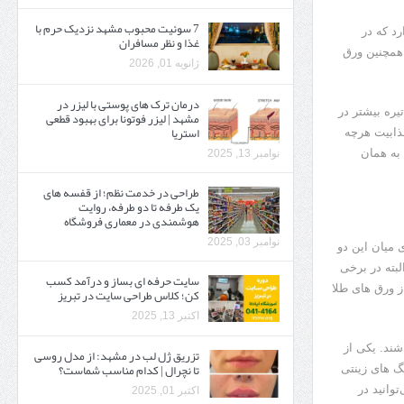
7 سوئیت محبوب مشهد نزدیک حرم با
د که در
غذا و نظر مسافران
همچنین ورق
ژانویه 01, 2026
درمان ترک های پوستی با لیزر در
یره بیشتر در
مشهد | لیزر فوتونا برای بهبود قطعی
استریا
جذابیت هرچه
به همان
نوامبر 13, 2025
طراحی در خدمت نظم؛ از قفسه ‌های
یک‌ طرفه تا دو طرفه، روایت
هوشمندی در معماری فروشگاه
نوامبر 03, 2025
 میان این دو
بته در برخی
سایت حرفه ‌ای بساز و درآمد کسب
ز ورق های طلا
کن؛ کلاس طراحی سایت در تبریز
اکتبر 13, 2025
شند. یکی از
تزریق ژل لب در مشهد: از مدل روسی
تا نچرال | کدام مناسب شماست؟
 های زینتی
وانید در
اکتبر 01, 2025