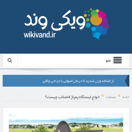
منو
از اضافه وزن شدید تا درمان اصولی با جراحی چاقی
لیزر موهای زائد شاتی یا رولی؟ مقایسه لیزرهای واقعی با شبه‌ لیزر در
خانه
صنعت
انواع ایستگاه پمپاژ فاضلاب چیست؟
مشهد
قبل از تماس با تعمیرکار ماشین ظرفشویی وستینگهاوس این موارد را
بررسی کنید