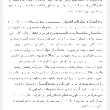
فایبرگلاس اشاره کرد. در جدول زیر به طور خلاصه مقایسه این سه نوع
از مخازن آورده شده است:
نوع ایستگاه پمپاژ
فایبرگلاس
پلی اتیلنی
بتنی
سایز متداول مخازن
۱۰۰ تا ۱۰۰۰۰
لیتر۱۰۰ تا ۱۰۰۰۰ لیتربیش از ۱۰۰۰۰ لیتر
سهولت نصب و پیاده سازی
بسیار
آسانبسیار آساننسبتاً پیچیده
آسیب پذیری در برابر نشت
در حالت کلی بدون
نشت بوده و ممکن است بر اثر بی‌احتیاطی نیروی نصب آسیب ببیند.در
حالت کلی بدون نشت بوده و ممکن است بر اثر بی‌احتیاطی نیروی
نصب آسیب ببیند.در صورت استفاده از مواد آب‌بند و درزگیر مناسب از
نشتی جلوگیری می‌شود.
سهولت در اتصالات لوله
به راحتی سوراخکاری
شده آب بندی می شود.به راحتی سوراخکاری شده آب بندی می
شود.آب بندی نسبتاَ پیچیده و سخت لوله های دیوارگذر
استقرار پمپ
ها
پمپ ها اغلب به صورت نصب متحرک اجرا می‌شوند.پمپ ها اغلب به
صورت نصب متحرک اجرا می‌شوند.قابلیت نصب ثابت و متحرک پمپ ها
را دارد.
مقاومت در برابر خوردگی و پوسیدگی
بسیار بالابسیار بالاخوب
(بسته به شرایط آب و هوایی منطقه)
سهولت جابجایی یا
تعویض
راحتراحتمشکل
هزینه تمام شده
ارزانتر در ظرفیت های تا ۱۰۰۰۰
لیترارزانتر در سایزهای تا ۱۰۰۰۰ لیترمقرون بصرفه برای ظرفیت‌های
بالای ۱۰۰۰۰ لیتر