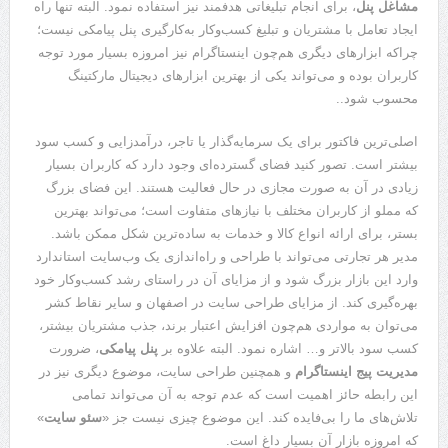
مشاغل پنل
، برای انجام تبلیغاتی هدفمند نیز استفاده نمود. البته تنها راه
ایجاد تعامل با مشتریان و تبلیغ کسب‌وکار به‌کارگیری پنل پیامکی نیست؛
چراکه ابزارهای دیگری هم‌چون اینستاگرام نیز امروزه بسیار مورد توجه
کاربران بوده و می‌تواند یکی از بهترین ابزارهای دیجیتال مارکتینگ
محسوب شود..
اصلی‌ترین فاکتور برای یک سرمایه‌گذار یا تاجر، درآمدزایی و کسب سود
بیشتر است. تصور کنید فضای گسترده‌ای وجود دارد که کاربران بسیار
زیادی در آن به صورت مجازی در حال فعالیت هستند. این فضای بزرگ
که مملو از کاربران مختلف با نیازهای متفاوت است؛ می‌تواند بهترین
بستر، برای ارائه انواع کالا و خدمات به ساده‌ترین شکل ممکن باشد.
مدیر هر تجارتی می‌تواند با طراحی و راه‌اندازی یک وب‌سایت استاندارد
وارد این بازار بزرگ شود و از مزایای آن در راستای رشد کسب‌وکار خود
بهره‌گیری کند. از مزایای طراحی سایت در اصفهان و سایر نقاط کشر
می‌توان به مواردی هم‌چون افزایش اعتبار برند، جذب مشتریان بیشتر،
کسب سود بالاتر و… اشاره نمود. البته علاوه بر
پنل پیامکی
، ضرورت
مدیریت پیج اینستاگرام
و همچنین طراحی سایت، موضوع دیگری نیز در
این رابطه حائز اهمیت است که عدم توجه به آن می‌تواند تمامی
تلاش‌های ما را بی‌فایده کند. این موضوع چیزی نیست جز «
سئو سایت
»
که امروزه بازار آن بسیار داغ است.