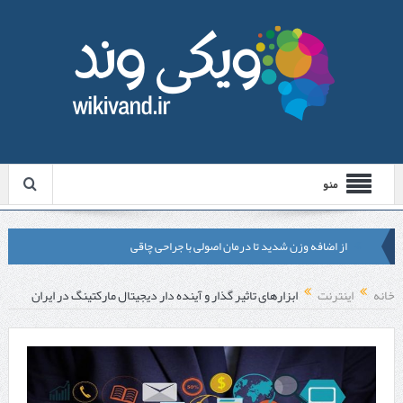
منو
از اضافه وزن شدید تا درمان اصولی با جراحی چاقی
لیزر موهای زائد شاتی یا رولی؟ مقایسه لیزرهای واقعی با شبه‌ لیزر در
خانه
اینترنت
ابزارهای تاثیر گذار و آینده دار دیجیتال مارکتینگ در ایران
مشهد
قبل از تماس با تعمیرکار ماشین ظرفشویی وستینگهاوس این موارد را
بررسی کنید