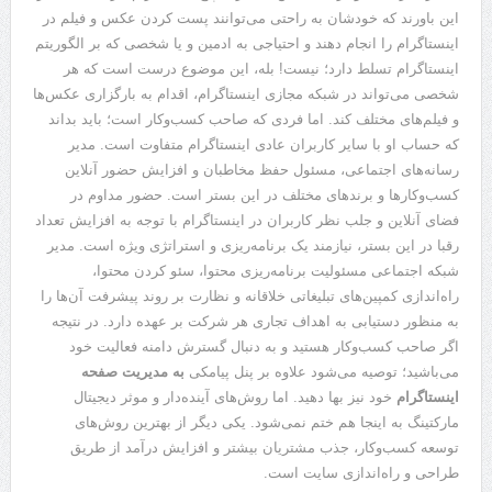
این باورند که خودشان به راحتی می‌توانند پست کردن عکس و فیلم در
اینستاگرام را انجام دهند و احتیاجی به ادمین و یا شخصی که بر الگوریتم
اینستاگرام تسلط دارد؛ نیست! بله، این موضوع درست است که هر
شخصی می‌تواند در شبکه مجازی اینستاگرام، اقدام به بارگزاری عکس‌ها
و فیلم‌های مختلف کند. اما فردی که صاحب کسب‌وکار است؛ باید بداند
که حساب او با سایر کاربران عادی اینستاگرام متفاوت است. مدیر
رسانه‌های اجتماعی، مسئول حفظ مخاطبان و افزایش حضور آنلاین
کسب‌وکارها و برندهای مختلف در این بستر است. حضور مداوم در
فضای آنلاین و جلب نظر کاربران در اینستاگرام با توجه به افزایش تعداد
رقبا در این بستر، نیازمند یک برنامه‌ریزی و استراتژی ویژه است. مدیر
شبکه اجتماعی مسئولیت برنامه‌ریزی محتوا، سئو کردن محتوا،
راه‌اندازی کمپین‌های تبلیغاتی خلاقانه و نظارت بر روند پیشرفت آن‌ها را
به منظور دستیابی به اهداف تجاری هر شرکت بر عهده دارد. در نتیجه
اگر صاحب کسب‌وکار هستید و به دنبال گسترش دامنه فعالیت خود
می‌باشید؛ توصیه می‌شود علاوه بر پنل پیامکی
به مدیریت صفحه
اینستاگرام
خود نیز بها دهید. اما روش‌های آینده‌دار و موثر دیجیتال
مارکتینگ به اینجا هم ختم نمی‌شود. یکی دیگر از بهترین روش‌های
توسعه کسب‌وکار، جذب مشتریان بیشتر و افزایش درآمد از طریق
طراحی و راه‌اندازی سایت است.