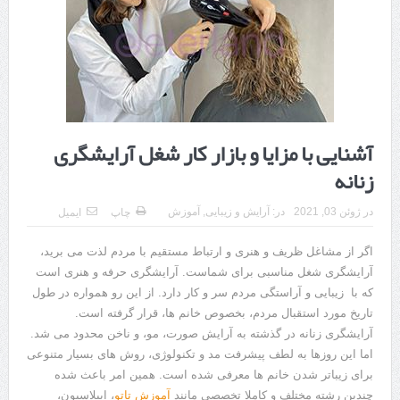
هزینه ایمپلنت دندان در ترکیه 1405 | قیمت، مزایا، معایب و مقایسه با
ایران
محصولات تراست؛ بهترین گزینه برای مراقبت از پوست
کلاس تیزهوشان برای چه دانش‌آموزانی ضروری‌تر است؟
آشنایی با مزایا و بازار کار شغل آرایشگری
آشنایی با هنر عاج کاری
زنانه
7 سوئیت محبوب مشهد نزدیک حرم با غذا و نظر مسافران
در
ژوئن 03, 2021
در:
آرایش و زیبایی
,
آموزش
چاپ
ایمیل
درمان ترک های پوستی با لیزر در مشهد | لیزر فوتونا برای بهبود قطعی
استریا
اگر از مشاغل ظریف و هنری و ارتباط مستقیم با مردم لذت می برید،
آرایشگری شغل مناسبی برای شماست. آرایشگری حرفه و هنری است
طراحی در خدمت نظم؛ از قفسه ‌های یک‌ طرفه تا دو طرفه، روایت
که با زیبایی و آراستگی مردم سر و کار دارد. از این رو همواره در طول
تاریخ مورد استقبال مردم،‌ بخصوص خانم ها، قرار گرفته است.
هوشمندی در معماری فروشگاه
آرایشگری زنانه در گذشته به آرایش صورت، مو، و ناخن محدود می شد.
اما این روزها به لطف پیشرفت مد و تکنولوژی، روش های بسیار متنوعی
برای زیباتر شدن خانم ها معرفی شده است. همین امر باعث شده
چندین رشته مختلف و کاملا تخصصی مانند
آموزش تاتو
، اپیلاسیون،