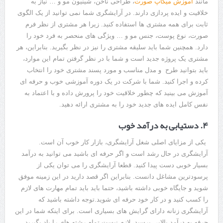
مانند
آموزش میکاپ صورت
، طراحی ناخن، شینیون مو و … نیاز به
خلاقیت و ایده پردازی دارند. در آرایشگری شما نمی توانید از یک الگوی
ثابت برای همه مشتری ها استفاده کنید. زیرا هر مشتری از نظر فرم
صورت، نوع پوست، جنس مو و … ویژگی های منحصر به فرد خود را
دارد. همچنین شما باید سلیقه مشتری را نیز در نظر بگیرید. بنابراین، هر
مشتری یک پروژه جدید است و شما با در نظر گرفتن تمام این موارد،
باید بتوانید طرح و مدل مناسب و مورد پسند مشتری خود را انتخاب
کرده و اجرا کنید. شما با شرکت در یک دوره آموزشی خوب و حرفه ای
آموزش می بینید که چطور خلاقیت خود را پرورش داده و با اعتماد به
نفس کامل ایده های جدید خود را به مشتری ارائه دهید.
۴. دستیابی به درآمد خوب
یکی از مزایای اصلی شغل آرایشگری، بازار کار خوب آن است.
آرایشگری در حال رشد است و اگر حرفه ای باشید می توانید به درآمد
بسیار خوبی دست پیدا کنید. قطعا آرایشگری را می توان یکی از
پرسودترین مشاغل دانست. بنابراین اگر قصد دارید در این زمینه موفق
شوید و جایگاه خوبی داشته باشید، حتما باید باید تمام مهارت های لازم
را کسب کنید و در کار خود حرفه ای شوید.توجه داشته باشید که
آرایشگری زنانه دارای گرایش های بسیاری است. برای اینکه شما در این
حرفه به درآمد بالایی برسید، لازم نیست تمام رشته های را یاد بگیرید.