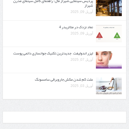
پردیس سینمایی شیراز مال: راهنمای کامل سینمای مدرن
شیراز
آوریل 09, 2025
نماد نزدک در متاتریدر 4
آوریل 09, 2025
لیزر اندولیفت – جدیدترین تکنیک جوانسازی دائمی پوست
آوریل 07, 2025
علت کم شدن مکش جاروبرقی سامسونگ
آوریل 03, 2025