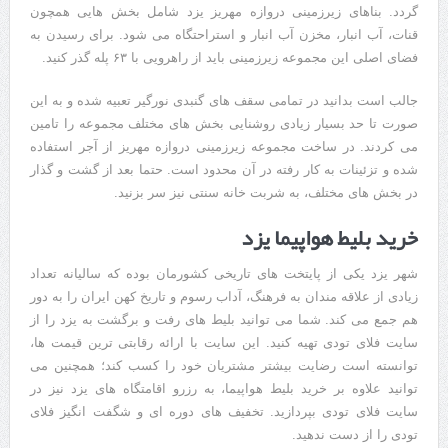
گردد. بناهای زیرزمینی دروازه مهریز یزد شامل بخش هایی همچون
قنات، آب انبار، مخزن آب انبار و استراحتگاه می شود. برای رسیدن به
فضای اصلی این مجموعه زیرزمینی باید از راهرویی با ۶۳ پله گذر کنید.
جالب است بدانید در تمامی سقف های گنبدی نورگیر تعبیه شده و به این
صورت تا حد بسیار زیادی روشنایی بخش های مختلف مجموعه را تامین
می کردند. در ساخت مجموعه زیرزمینی دروازه مهریز از آجر استفاده
شده و تزئینات به کار رفته در آن محدود است. حتما بعد از گشت و گذار
در بخش های مختلف، به شربت خانه سنتی نیز سر بزنید.
خرید بلیط هواپیما یزد
شهر یزد یکی از پایتخت های تاریخی کشورمان بوده که سالیانه تعداد
زیادی از علاقه مندان به فرهنگ، آداب رسوم و تاریخ کهن ایران را به دور
هم جمع می کند. شما می توانید بلیط های رفت و برگشت به یزد را از
سایت فلای تودی تهیه کنید. این سایت با ارائه رقابتی ترین قیمت‌ ها،
توانسته است رضایت بیشتر مشتریان خود را کسب کند؛ همچنین می
توانید علاوه بر خرید بلیط هواپیما، به رزرو اقامتگاه های یزد نیز در
سایت فلای تودی بپردازید. تخفیف های دوره ای و شگفت انگیز فلای
تودی را از دست ندهید.