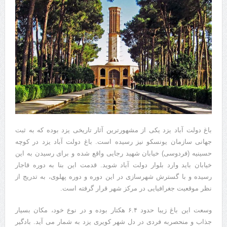
باغ دولت آباد یزد یکی از مشهورترین آثار تاریخی یزد بوده که به ثبت
جهانی سازمان یونسکو نیز رسیده است. باغ دولت آباد یزد در کوچه
حسینیه (فردوسی) خیابان شهید رجایی واقع شده و برای رسیدن به این
خیابان باید وارد بلوار دولت آباد شوید. قدمت این بنا به دوره قاجار
رسیده و با گسترش شهرسازی در این دوره و دوره پهلوی، به تدریج از
نظر موقعیت جغرافیایی در مرکز شهر قرار گرفته است.
وسعت این باغ زیبا حدود ۶.۴ هکتار بوده و در نوع خود، مکان بسیار
جذاب و منحصربه فردی در دل شهر کویری یزد به شمار می آید. بادگیر