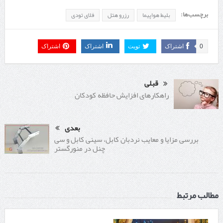
برچسب‌ها:
بلیط هواپیما
رزرو هتل
فلای تودی
0
اشتراک
تویت
اشتراک
اشتراک
قبلی
راهکارهای افزایش حافظه کودکان
بعدی
بررسی مزایا و معایب نردبان کابل، سینی کابل و سی
چنل در منورگستر
مطالب مرتبط