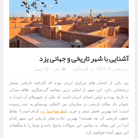
هزینه ایمپلنت دندان در ترکیه 1405 | قیمت، مزایا، معایب و مقایسه با
ایران
محصولات تراست؛ بهترین گزینه برای مراقبت از پوست
کلاس تیزهوشان برای چه دانش‌آموزانی ضروری‌تر است؟
آشنایی با هنر عاج کاری
آشنایی با شهر تاریخی و جهانی یزد
7 سوئیت محبوب مشهد نزدیک حرم با غذا و نظر مسافران
در
سپتامبر 21, 2023
در:
گردشگری
چاپ
ایمیل
درمان ترک های پوستی با لیزر در مشهد | لیزر فوتونا برای بهبود قطعی
یزد یکی از استان های مرکزی ایران بوده که کارنامه تاریخی بسیار
استریا
درخشانی دارد. این شهر از اصلی ترین مقاصد گردشگری علاقه مندان
طراحی در خدمت نظم؛ از قفسه ‌های یک‌ طرفه تا دو طرفه، روایت
به تاریخ بوده و اولین استان ایران است که یکی از شهرهای آن (یزد) به
عنوان یک مکان تاریخی در سازمان بین المللی یونسکو به ثبت رسیده
هوشمندی در معماری فروشگاه
است؛ اما بهترین فصل سفر و خرید
بلیط هواپیما یزد
کدام است؟ نقاط
عطف تاریخی آن چه هستند؟ بهترین جاذبه های تاریخی این شهر کدام
اند؟ در این مقاله به تمامی این سوالات پاسخ داده و شما را با شگفتانه
این شهر آشنا خواهیم کرد.