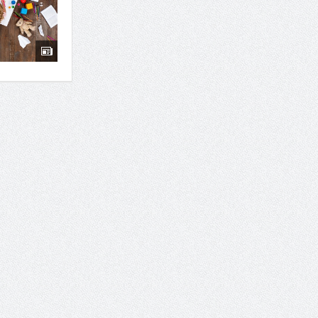
7 سوئیت محبوب مشهد نزدیک حرم با غذا و نظر مسافران
درمان ترک های پوستی با لیزر در مشهد | لیزر فوتون
طراحی در خدمت نظم؛ از قفسه ‌های یک‌ طرفه تا د