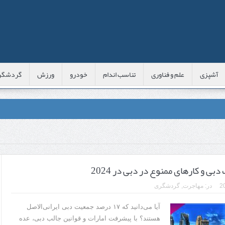
آشپزی
علم و فناوری
تناسب اندام
خودرو
ورزش
گردشگر
عی با شبه‌ لیزر در مشهد
اوس این موارد را بررسی کنید
دبی و کارهای ممنوع در دبی در 2024
پوست
در:
مهاجرت
,
گردشگری
 است؟
آیا می‌دانید که ۱۷ درصد جمعیت دبی ایرانی‌الاصل
هستند؟ با پیشرفت امارات و قوانین جالب دبی، عده