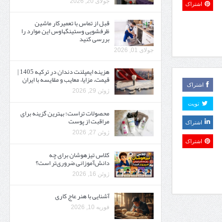
جولای 20, 2026
اشتراک
قبل از تماس با تعمیرکار ماشین
ظرفشویی وستینگهاوس این موارد را
بررسی کنید
جولای 01, 2026
هزینه ایمپلنت دندان در ترکیه 1405 |
قیمت، مزایا، معایب و مقایسه با ایران
اشتراک
ژوئن 29, 2026
تویت
محصولات تراست؛ بهترین گزینه برای
مراقبت از پوست
اشتراک
ژوئن 27, 2026
اشتراک
کلاس تیزهوشان برای چه
دانش‌آموزانی ضروری‌تر است؟
ژوئن 16, 2026
آشنایی با هنر عاج کاری
فوریه 10, 2026