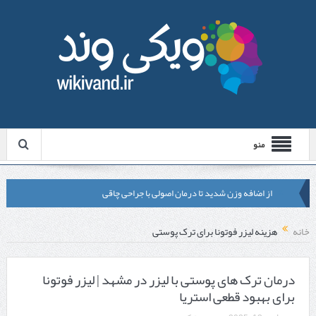
منو
از اضافه وزن شدید تا درمان اصولی با جراحی چاقی
لیزر موهای زائد شاتی یا رولی؟ مقایسه لیزرهای واقعی با شبه‌ لیزر در
خانه
هزینه لیزر فوتونا برای ترک پوستی
مشهد
قبل از تماس با تعمیرکار ماشین ظرفشویی وستینگهاوس این موارد را
درمان ترک های پوستی با لیزر در مشهد | لیزر فوتونا
برای بهبود قطعی استریا
بررسی کنید