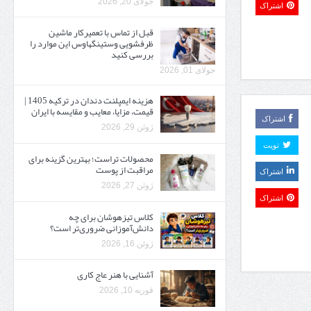
جولای 20, 2026
اشتراک
قبل از تماس با تعمیرکار ماشین
ظرفشویی وستینگهاوس این موارد را
بررسی کنید
جولای 01, 2026
هزینه ایمپلنت دندان در ترکیه 1405 |
قیمت، مزایا، معایب و مقایسه با ایران
اشتراک
ژوئن 29, 2026
تویت
محصولات تراست؛ بهترین گزینه برای
مراقبت از پوست
اشتراک
ژوئن 27, 2026
اشتراک
کلاس تیزهوشان برای چه
دانش‌آموزانی ضروری‌تر است؟
ژوئن 16, 2026
آشنایی با هنر عاج کاری
فوریه 10, 2026