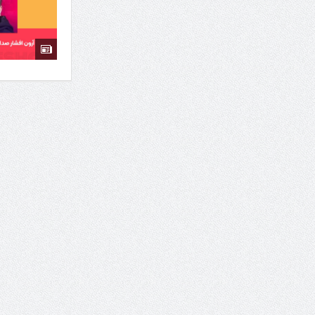
7 سوئیت محبوب مشهد نزدیک حرم با غذا و نظر مسافران
درمان ترک های پوستی با لیزر در مشهد | لیزر فوتون
طراحی در خدمت نظم؛ از قفسه ‌های یک‌ طرفه تا د