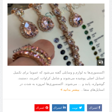
هزینه ایمپلنت دندان در ترکیه 1405 | قیمت، مزایا، معایب و مقایسه با
ایران
محصولات تراست؛ بهترین گزینه برای مراقبت از پوست
کلاس تیزهوشان برای چه دانش‌آموزانی ضروری‌تر است؟
آشنایی با هنر عاج کاری
7 سوئیت محبوب مشهد نزدیک حرم با غذا و نظر مسافران
درمان ترک های پوستی با لیزر در مشهد | لیزر فوتونا برای بهبود قطعی
استریا
اکسسوری‌ها به لوازم و وسایلی گفته می‌شود که عموما برای تکمیل
استایل اصلی پوشیده می‌شوند و شامل کراوات، کمربند، دستبند،
طراحی در خدمت نظم؛ از قفسه ‌های یک‌ طرفه تا دو طرفه، روایت
گوشواره، پابند و … می‌شوند. اکسسوری‌ها امروزه به شدت در
هوشمندی در معماری فروشگاه
استایل‌های متفا...
بیشتر بدانید
اشتراک
تویت
اشتراک
اشتراک