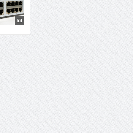
7 سوئیت محبوب مشهد نزدیک حرم با غذا و نظر مسافران
درمان ترک های پوستی با لیزر در مشهد | لیزر فوتون
طراحی در خدمت نظم؛ از قفسه ‌های یک‌ طرفه تا د