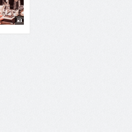
7 سوئیت محبوب مشهد نزدیک حرم با غذا و نظر مسافران
درمان ترک های پوستی با لیزر در مشهد | لیزر فوتون
طراحی در خدمت نظم؛ از قفسه ‌های یک‌ طرفه تا د