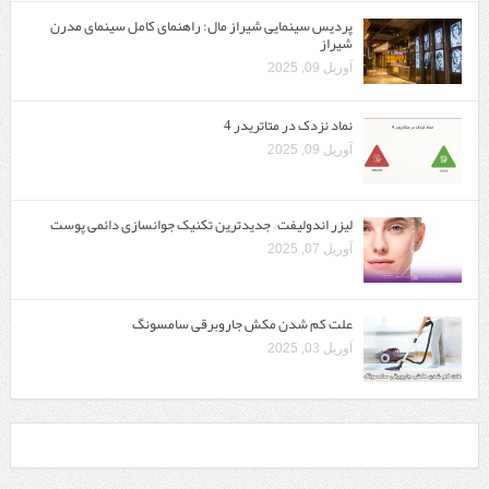
پردیس سینمایی شیراز مال: راهنمای کامل سینمای مدرن
شیراز
آوریل 09, 2025
نماد نزدک در متاتریدر 4
آوریل 09, 2025
لیزر اندولیفت – جدیدترین تکنیک جوانسازی دائمی پوست
آوریل 07, 2025
علت کم شدن مکش جاروبرقی سامسونگ
آوریل 03, 2025