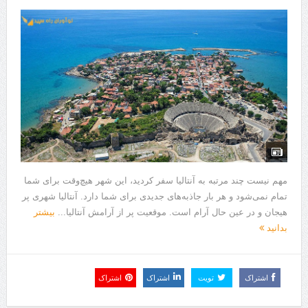
هزینه ایمپلنت دندان در ترکیه 1405 | قیمت، مزایا، معایب و مقایسه با
ایران
محصولات تراست؛ بهترین گزینه برای مراقبت از پوست
کلاس تیزهوشان برای چه دانش‌آموزانی ضروری‌تر است؟
آشنایی با هنر عاج کاری
7 سوئیت محبوب مشهد نزدیک حرم با غذا و نظر مسافران
درمان ترک های پوستی با لیزر در مشهد | لیزر فوتونا برای بهبود قطعی
مهم نیست چند مرتبه به آنتالیا سفر کردید، این شهر هیچ‌وقت برای شما
استریا
تمام نمی‌شود و هر بار جاذبه‌های جدیدی برای شما دارد. آنتالیا شهری پر
هیجان و در عین حال آرام است. موقعیت پر از آرامش آنتالیا...
بیشتر
طراحی در خدمت نظم؛ از قفسه ‌های یک‌ طرفه تا دو طرفه، روایت
بدانید
هوشمندی در معماری فروشگاه
اشتراک
تویت
اشتراک
اشتراک