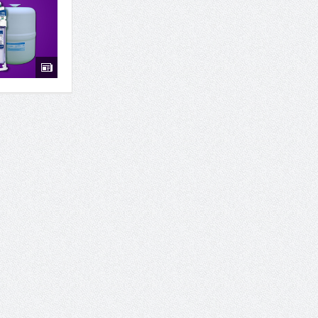
7 سوئیت محبوب مشهد نزدیک حرم با غذا و نظر مسافران
درمان ترک های پوستی با لیزر در مشهد | لیزر فوتون
طراحی در خدمت نظم؛ از قفسه ‌های یک‌ طرفه تا د