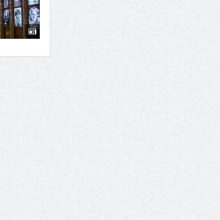
7 سوئیت محبوب مشهد نزدیک حرم با غذا و نظر مسافران
درمان ترک های پوستی با لیزر در مشهد | لیزر فوتون
طراحی در خدمت نظم؛ از قفسه ‌های یک‌ طرفه تا د