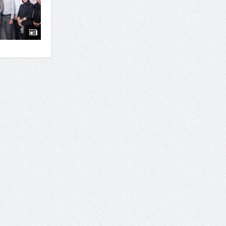
7 سوئیت محبوب مشهد نزدیک حرم با غذا و نظر مسافران
درمان ترک های پوستی با لیزر در مشهد | لیزر فوتون
طراحی در خدمت نظم؛ از قفسه ‌های یک‌ طرفه تا د