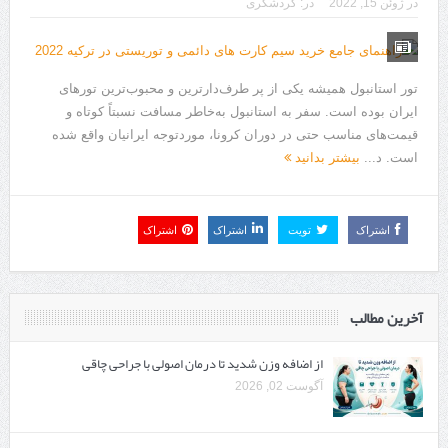
در
ژوئن 15, 2022
در:
گردشگری
هزینه ایمپلنت دندان در ترکیه 1405 | قیمت، مزایا، معایب و مقایسه با
ایران
محصولات تراست؛ بهترین گزینه برای مراقبت از پوست
تور استانبول همیشه یکی از پر طرف‌دارترین و محبوب‌ترین تورهای
ایران بوده است. سفر به استانبول به‌خاطر مسافت نسبتاً کوتاه و
کلاس تیزهوشان برای چه دانش‌آموزانی ضروری‌تر است؟
قیمت‌های مناسب حتی در دوران کرونا، موردتوجه ایرانیان واقع شده
است. د...
بیشتر بدانید
آشنایی با هنر عاج کاری
7 سوئیت محبوب مشهد نزدیک حرم با غذا و نظر مسافران
اشتراک
تویت
اشتراک
اشتراک
درمان ترک های پوستی با لیزر در مشهد | لیزر فوتونا برای بهبود قطعی
استریا
آخرین مطالب
طراحی در خدمت نظم؛ از قفسه ‌های یک‌ طرفه تا دو طرفه، روایت
هوشمندی در معماری فروشگاه
از اضافه وزن شدید تا درمان اصولی با جراحی چاقی
آگوست 02, 2026