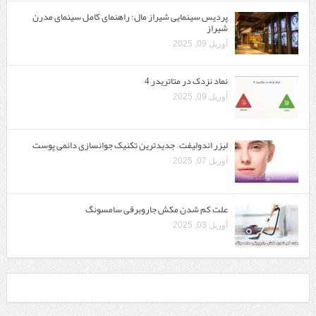
پردیس سینمایی شیراز مال: راهنمای کامل سینمای مدرن
شیراز
آوریل 09, 2025
نماد نزدک در متاتریدر 4
آوریل 09, 2025
لیزر اندولیفت – جدیدترین تکنیک جوانسازی دائمی پوست
آوریل 07, 2025
علت کم شدن مکش جاروبرقی سامسونگ
آوریل 03, 2025