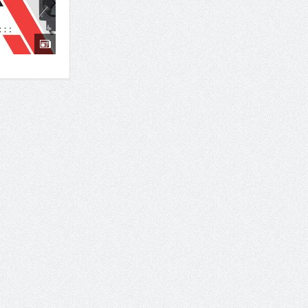
7 سوئیت محبوب مشهد نزدیک حرم با غذا و نظر مسافران
درمان ترک های پوستی با لیزر در مشهد | لیزر فوتون
طراحی در خدمت نظم؛ از قفسه ‌های یک‌ طرفه تا د