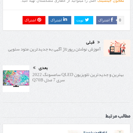
معجون جینسینگ
اصل را میتوانید از عطاری مشکستان تهیه کنید.
0
اشتراک
تویت
اشتراک
اشتراک
قبلی
آموزش نوشتن رپورتاژ آگهی به جدیدترین متود سئویی
بعدی
بهترین و جدیدترین تلویزیون QLED سامسونگ 2022
سری 7 مدل Q70B
مطالب مرتبط