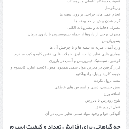
عفونت دستگاه تناسلی و پروستات
واریکوسل
انجام عمل های جراحی بر روی بیضه ها
گرم شدن بیش از حد بیضه ها
مصرف دخانیات و مشروبات الکلی
مصرف برخی از داروها از جمله تستوسترون یا داروی درمان
پسوریازیس
وارد آمدن ضربه به بیضه ها و یا چرخش آن ها
بیماری هایی نظیر دیابت، ایدز، حملات قلبی، نقص کلیه و کبد، سندرم
کوشین، سیستیک فیبروزیس و آنمی در باروری
قرار گرفتن در معرض مواد سمی همچون مس، اکسید اتیلن، کادمیوم و
جیوه، کلرید وینیل، رادیواکتیو
بیضه نزول نکرده
تنش جسمی، ذهنی و استرس های عاطفی
اضافه وزن
بلوغ زودرس یا دیررس
عمل ترمیم فتق
آلودگی هوا و وجود مواد سمی نظیر سرب در آن
چه گیاهانی برای افزایش تعداد و کیفیت اسپرم