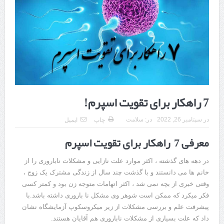
هزینه ایمپلنت دندان در ترکیه 1405 | قیمت، مزایا، معایب و مقایسه با
ایران
محصولات تراست؛ بهترین گزینه برای مراقبت از پوست
کلاس تیزهوشان برای چه دانش‌آموزانی ضروری‌تر است؟
آشنایی با هنر عاج کاری
7 راهکار برای تقویت اسپرم!
7 سوئیت محبوب مشهد نزدیک حرم با غذا و نظر مسافران
درمان ترک های پوستی با لیزر در مشهد | لیزر فوتونا برای بهبود قطعی
در
سپتامبر 26, 2022
در:
سلامت
چاپ
ایمیل
معرفی 7 راهکار برای تقویت اسپرم
استریا
طراحی در خدمت نظم؛ از قفسه ‌های یک‌ طرفه تا دو طرفه، روایت
در دهه های گذشته ، اکثر موارد علت نازایی و مشکلات ناباروری را از
خانم ها می دانستند و با گذشت چند سال از زندگی مشترک یک زوج ،
هوشمندی در معماری فروشگاه
وقتی خبری از بچه نمی شد ، اکثر اتهامات متوجه زن بود و کمتر کسی
فکر میکرد که ممکن است شوهر وی مشکل نا باروری داشته باشد.با
پیشرفت علم و بررسی مشکلات از زیر میکروسکوپ آزمایشگاه نشان
داد که علت بسیاری از مشکلات ناباروری هم آقایان هستند.