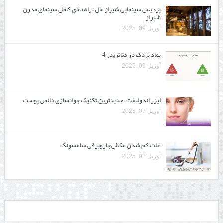
پردیس سینمایی شیراز مال: راهنمای کامل سینمای مدرن
شیراز
آوریل 09, 2025
نماد نزدک در متاتریدر 4
آوریل 09, 2025
لیزر اندولیفت – جدیدترین تکنیک جوانسازی دائمی پوست
آوریل 07, 2025
علت کم شدن مکش جاروبرقی سامسونگ
آوریل 03, 2025