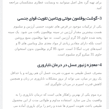
برای تهیه گرد نخل اصل میتوانید به وبسایت عطاری مشکستان مراجعه
کنید.
3-گوشت بوقلمون مولتی ویتامین تقویت قوای جنسی
یکی از ترکیبات موجود در قرص های تقویت جنسی آرژنین و سلنیوم
هست.بیشترین مقدار آرژنین در سینه بوقلمون یافت می شود. یک سینه
پخته شده حاوی 16 گرم آرژنین است. نه تنها بوقلمون منبع پروتئین
است بلکه دارای مقادیر زیادی از مواد مغذی مثل ویتامین های B و
اسیدهای چرب امگا 3 است. حدود 85 گرم بوقلمون بدون استخوان
حاوی 31 میکرو گرم سلنیوم است.
4-معجزه زنبور عسل در درمان ناباروری
مصرف عسل طبیعی به صورت شربت عسل آن هم روزانه و یا حداقل
یک روز در میان، می تواند از بروز مشکلات ناباروری در زنان و همچنین
کاهش قدرت اسپرم در مردان جلوگیری کند.
بره موم یکی از بهترین راهکار هایی است که درمان ناباروری را به
واقعیت بدل می سازد. استفاده مداوم و طولانی مدت از این محصول
طبیعی باعث تقویت اسپرم ها شده و رحم را برای باروری آماده می