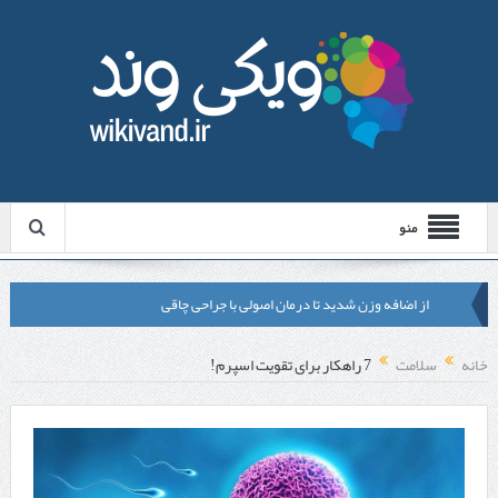
منو
از اضافه وزن شدید تا درمان اصولی با جراحی چاقی
لیزر موهای زائد شاتی یا رولی؟ مقایسه لیزرهای واقعی با شبه‌ لیزر در
خانه
سلامت
7 راهکار برای تقویت اسپرم!
مشهد
قبل از تماس با تعمیرکار ماشین ظرفشویی وستینگهاوس این موارد را
بررسی کنید