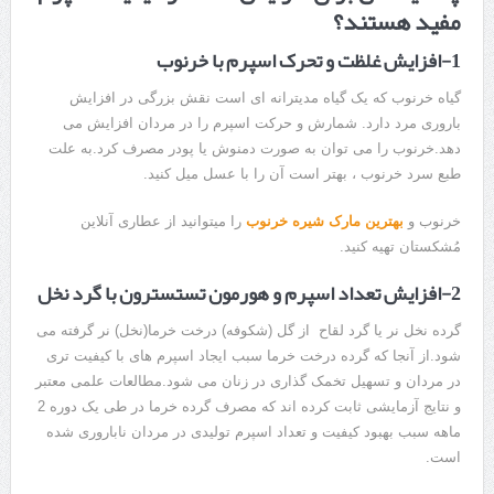
مفید هستند؟
1-افزایش غلظت و تحرک اسپرم با خرنوب
گیاه خرنوب که یک گیاه مدیترانه ای است نقش بزرگی در افزایش
باروری مرد دارد. شمارش و حرکت اسپرم را در مردان افزایش می
‌دهد.خرنوب را می توان به صورت دمنوش یا پودر مصرف کرد.به علت
طبع سرد خرنوب ، بهتر است آن را با عسل میل کنید.
خرنوب و
بهترین مارک شیره خرنوب
را میتوانید از عطاری آنلاین
مُشکستان تهیه کنید.
2-افزایش تعداد اسپرم و هورمون تستسترون با گرد نخل
گرده نخل نر یا گرد لقاح از گل (شکوفه) درخت خرما(نخل) نر گرفته می
شود.از آنجا که گرده درخت خرما سبب ایجاد اسپرم های با کیفیت تری
در مردان و تسهیل تخمک گذاری در زنان می شود.مطالعات علمی معتبر
و نتایج آزمایشی ثابت کرده اند که مصرف گرده خرما در طی یک دوره 2
ماهه سبب بهبود کیفیت و تعداد اسپرم تولیدی در مردان ناباروری شده
است.