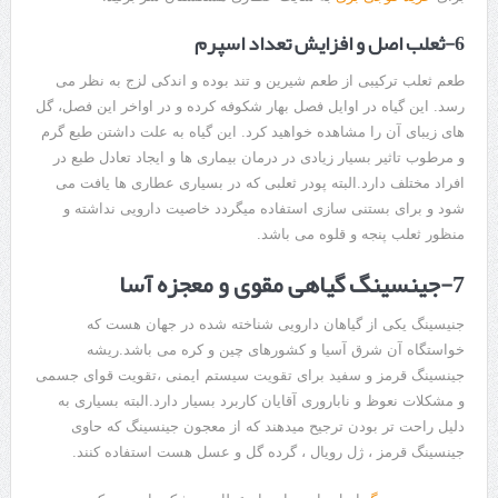
6-ثعلب اصل و افزایش تعداد اسپرم
طعم ثعلب ترکیبی از طعم شیرین و تند بوده و اندکی لزج به نظر می
رسد. این گیاه در اوایل فصل بهار شکوفه کرده و در اواخر این فصل، گل
های زیبای آن را مشاهده خواهید کرد. این گیاه به علت داشتن طبع گرم
و مرطوب تاثیر بسیار زیادی در درمان بیماری ها و ایجاد تعادل طبع در
افراد مختلف دارد.البته پودر ثعلبی که در بسیاری عطاری ها یافت می
شود و برای بستنی سازی استفاده میگردد خاصیت دارویی نداشته و
منظور ثعلب پنجه و قلوه می باشد.
7-جینسینگ گیاهی مقوی و معجزه آسا
جنیسینگ یکی از گیاهان دارویی شناخته شده در جهان هست که
خواستگاه آن شرق آسیا و کشورهای چین و کره می باشد.ریشه
جینسینگ قرمز و سفید برای تقویت سیستم ایمنی ،تقویت قوای جسمی
و مشکلات نعوظ و ناباروری آقایان کاربرد بسیار دارد.البته بسیاری به
دلیل راحت تر بودن ترجیح میدهند که از معجون جینسینگ که حاوی
جینسینگ قرمز ، ژل رویال ، گرده گل و عسل هست استفاده کنند.