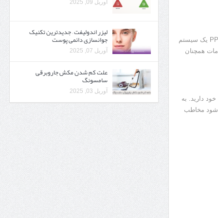
آوریل 09, 2025
لیزر اندولیفت – جدیدترین تکنیک
جوانسازی دائمی پوست
با آنکه ممکن است کمپین PPC در کوتاه مدت نتیجه دهد، اما حاشیه سود کمتری دارد. از آنجا که PPC یک سیستم
آوریل 07, 2025
مات همچنان
علت کم شدن مکش جاروبرقی
سامسونگ
آوریل 03, 2025
ود دارید. به
 شود مخاطب