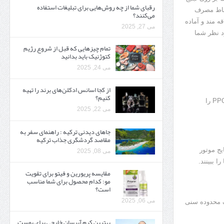
رقبای شما از چه روش‌هایی برای تبلیغات استفاده
تباط مصرف
می‌کنند؟
ه مند و آماده
می 27, 2025
لیدی مورد نظر شما
تمام چیزهایی که قبل از شروع رژیم
کتوژنیک باید بدانید‎
می 24, 2025
از کجا اسانس ادکلن‌های برند را تهیه
کنیم؟
در حالیکه دیدن نتایج سئو ممکن است ماهها طول بکشد، در عرض چند ساعت میتوان نتایج کمپین PPC را
می 22, 2025
جاهای دیدنی ترکیه : راهنمای سفر به
مقاصد گردشگری جذاب ترکیه
حه نتایج موتور
می 08, 2025
 ببینند.
مقایسه پریورین و فیتو برای تقویت
مو: کدام محصول برای شما مناسب
است؟
می 06, 2025
ز یک محدوده سنی
بهترین کرم آبرسان خارجی برای پوست