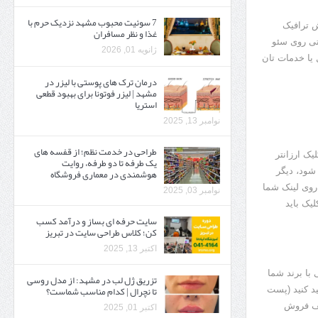
7 سوئیت محبوب مشهد نزدیک حرم با
ش ترافیک
غذا و نظر مسافران
تی روی سئو
ژانویه 01, 2026
یا خدمات تان
درمان ترک های پوستی با لیزر در
مشهد | لیزر فوتونا برای بهبود قطعی
استریا
نوامبر 13, 2025
طراحی در خدمت نظم؛ از قفسه ‌های
یک ارزانتر
یک‌ طرفه تا دو طرفه، روایت
هوشمندی در معماری فروشگاه
شود، دیگر
روی لینک شما
نوامبر 03, 2025
یک باید
سایت حرفه ‌ای بساز و درآمد کسب
کن؛ کلاس طراحی سایت در تبریز
اکتبر 13, 2025
با برند شما
تزریق ژل لب در مشهد: از مدل روسی
تا نچرال | کدام مناسب شماست؟
ید کنید (پست
یف فروش
اکتبر 01, 2025