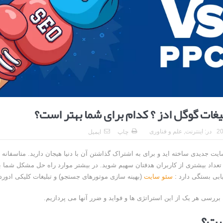
ا برای بهبود قطعی استریا
و طرفه، روایت هوشمندی در معماری فروشگاه
لیغات گوگل ادز ؟ کدام برای شما بهتر است؟
در:
اینترنت
,
علم و فناوری
چاپ
ایمیل
ایت جدیدی ساخته اید و برای به اشتراک گذاشتن آن با دنیا هیجان دارید. متاسفانه 
 تعداد بیشتری از کاربران هدفتان سهیم شوید. در بیشتر موارد راه حل مشکل شما به
یابی بستگی دارد :
سئو سایت
(بهینه سازی موتورهای جستجو) و تبلیغات کلیکی ادورد
 بررسی هر یک از این استراتژی ها و فواید و ضرر آنها می پردازیم.
ست؟