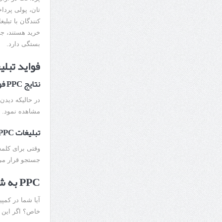
تان، پولی پردا
کنندگان با تبلی
بستگی دارد.
فواید تبلی
نتایج PPC فوری نمایان می شود
مشاهده نمود.
تبلیغات PPC بالاتر از رتبه بندی ارگانیک ظاهر می شود
جستجو قرار می 
PPC به شما امکان میدهد مخاطب هدف خود را مشخص کنید
خاص؟ اگر این طور است