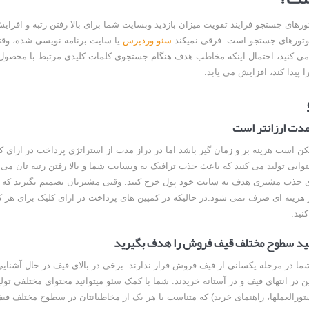
ورهای جستجو فرایند تقویت میزان بازدید وبسایت شما برای بالا رفتن رتبه و افزای
وتورهای جستجو است. فرقی نمیکند
سئو وردپرس
یا سایت برنامه نویسی شده، وق
می کنید، احتمال اینکه مخاطب هدف هنگام جستجوی کلمات کلیدی مرتبط با محصول 
 پیدا کند، افزایش می یابد.
مدت ارزانتر است
ن است هزینه بر و زمان گیر باشد اما در دراز مدت از استراتژی پرداخت در ازای کل
ایی تولید می کنید که باعث جذب ترافیک به وبسایت شما و بالا رفتن رتبه تان می 
ی جذب مشتری هدف به سایت خود پول خرج کنید. وقتی مشتریان تصمیم بگیرند که 
ر هزینه ای صرف نمی شود.در حالیکه در کمپین های پرداخت در ازای کلیک برای هر کل
نید.
انید سطوح مختلف قیف فروش را هدف بگیرید
ا در مرحله یکسانی از قیف فروش قرار ندارند. برخی در بالای قیف در حال آشنایی 
ن در انتهای قیف و در آستانه خریدند. شما با کمک سئو میتوانید محتوای مختلفی تول
تورالعملها، راهنمای خرید) که متناسب با هر یک از مخاطبانتان در سطوح مختلف ق