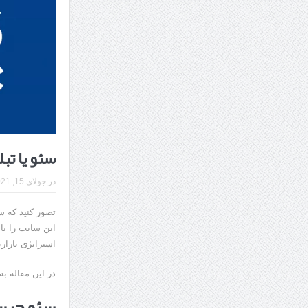
7 سوئیت محبوب مشهد نزدیک حرم با غذا و نظر مسافران
درمان ترک های پوستی با لیزر در مشهد | لیزر فوتون
طراحی در خدمت نظم؛ از قفسه ‌های یک‌ طرفه تا د
سئو یا تب
در
جولای 15, 2021
تصور کنید که س
این سایت را با
استراتژی بازار
در این مقاله به
سئو چی