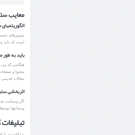
معایب سئ
الگوریتمهای 
موتورهای جستجو
است که باید مرا
باید به طور 
هنگامی که وب س
محتوا و صفحات خ
مقالات قدیمی و
اثربخشی سئو
اگر وبسایت شما
وبسایتها توسط 
تبلیغات کل
پرداخت در ازای