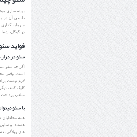
بهینه سازی موت
طبیعی آن در م
سرمایه گذاری 
در گوگل، شما را
فواید سئو
سئو در دراز 
اگر چه سئو ممک
است. وقتی محتو
لازم نیست برا
کلیک کنند، دیگ
مبلغی پرداخت ک
با سئو میتو
همه مخاطبان شم
هستند. و سایری
های وبلاگی، دس