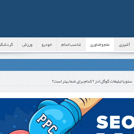
آشپزی
علم و فناوری
تناسب اندام
خودرو
ورزش
گردشگر
عی با شبه‌ لیزر در مشهد
سئو یا تبلیغات گوگل ادز ؟ کدام برای شما بهتر است؟
اوس این موارد را بررسی کنید
پوست
 است؟