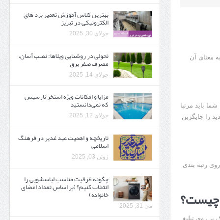
بهترین کلاس آموزش تعمیر برد های
الکترونیکی در تبریز
جولای 30, 2025
تحولی در روشنایی ویلاها: نصب آسان،
ه معنای آن
مصرف صفر برق
جولای 14, 2025
مزایا و امکانات ویژه استخر نارسیس
که نمی‌دانستید
ما باید مرتبا
جولای 12, 2025
دید را جایگزین
تاریخچه و اهمیت عید غدیر در فرهنگ
اسلامی
ژوئن 03, 2025
وی رتبه بندی
چگونه ظرفیت مناسب لباسشویی را
انتخاب کنیم؟ (بر اساس تعداد اعضای
خانواده)
می 31, 2025
بر روی تبلیغ