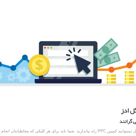
ل ادز
ی گرانند
بدون داشتن پول نمیتوانید کمپین PPC راه بیاندازید. شما باید برای هر کلیکی که مخاطبانتا