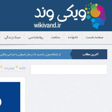
صفحه نخست
خانواده
سلامت
روانشناسی
سبک زندگی
آخرین مطالب
از اضافه وزن شدید تا درمان اصولی با جراحی چاقی
لیزر موهای زائد شاتی یا رولی؟ مقایسه لیزرهای واق
خانه
اینترنت
قبل از تماس با تعمیرکار ماشین ظرفشویی وستینگه
هزینه ایمپلنت دندان در ترکیه 1405 | قیمت، مزایا، معایب و مقایسه با ایران
محصولات تراست؛ بهترین گزینه برای مراقبت از 
کلاس تیزهوشان برای چه دانش‌آموزانی ضروری‌تر
آشنایی با هنر عاج کاری