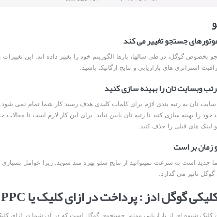
و
موتورهای جستجو تغییر می کند
 بخصوص گوگل، در طی سالها، بارها الگوریتم خود را تغییر داده اند. این تغییرات ب
قبت استراتژی های بازاریابی و نتایج ارگانیک باشید.
مرتب وبسایت تان را بهینه سازی کنید
ایت تان به رتبه بندی لازم برای کلمات کلیدی هدف رسید کار شما تمام نمی شود. ش
ود را بهینه سازی کنید تا رتبه تان پایین نیاید. برای این کار لازم است تا مقالات ج
 لینک های قبلی را حذف کنید.
 زمان بر است
 جدید است به سرعت نمیتوانید از نتایج سئو بهره مند شوید. زیرا عوامل بسیاری ر
گوگل تاثیر می گذارد.
یکی گوگل ادز : پرداخت در ازای کلیک یا PPC چیست؟
 کلیک شیوه ای از بازاریابی موتور جستجوی گوگل است که در آن شما در ازای کلیک 