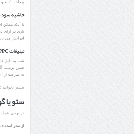
پرداخت کنید و 
حاشیه سود پا
بازی در ازای 
افزایش می یابد
تبلیغات PPC بعد از مدتی کهنه می شود
شما به دلیل قا
همین ترتیب، آ
به سرعت از آن 
بیشتر بخوانید :
سئو یا گ
در برخی شرایط س
از سئو استفاده 