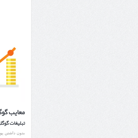
معایب گوگ
تبلیغات گوگل