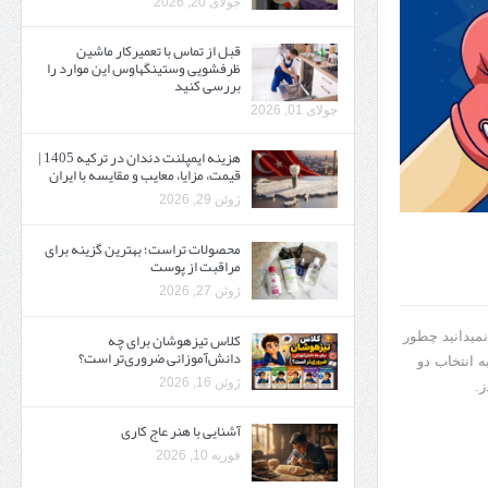
جولای 20, 2026
قبل از تماس با تعمیرکار ماشین
ظرفشویی وستینگهاوس این موارد را
بررسی کنید
جولای 01, 2026
هزینه ایمپلنت دندان در ترکیه 1405 |
قیمت، مزایا، معایب و مقایسه با ایران
ژوئن 29, 2026
محصولات تراست؛ بهترین گزینه برای
مراقبت از پوست
ژوئن 27, 2026
کلاس تیزهوشان برای چه
نمیدانید چطور
دانش‌آموزانی ضروری‌تر است؟
 انتخاب دو
ژوئن 16, 2026
ز.
آشنایی با هنر عاج کاری
فوریه 10, 2026