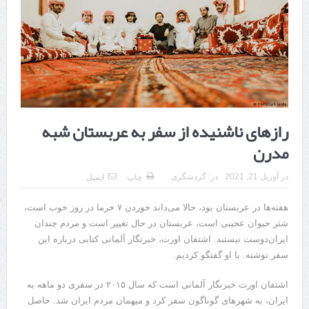
هزینه ایمپلنت دندان در ترکیه 1405 | قیمت، مزایا، معایب و مقایسه با
ایران
محصولات تراست؛ بهترین گزینه برای مراقبت از پوست
کلاس تیزهوشان برای چه دانش‌آموزانی ضروری‌تر است؟
آشنایی با هنر عاج کاری
رازهای ناشنیده از سفر به عربستان شبه
7 سوئیت محبوب مشهد نزدیک حرم با غذا و نظر مسافران
مدرن
درمان ترک های پوستی با لیزر در مشهد | لیزر فوتونا برای بهبود قطعی
در
آوریل 21, 2021
در:
گردشگری
چاپ
ایمیل
استریا
هفته‌ها در عربستان بود، حالا می‌داند خوردن ۷ خرما در روز خوب است،
طراحی در خدمت نظم؛ از قفسه ‌های یک‌ طرفه تا دو طرفه، روایت
شتر حیوان عجیبی است، عربستان در حال تغییر است و مردم چندان
ایران‌دوست نیستند. اشتفان اورت، خبرنگار آلمانی کتابی درباره این
هوشمندی در معماری فروشگاه
سفر نوشته. با او گفتگو کردیم.
اشتفان اورت خبرنگار آلمانی است که سال ۲۰۱۵ در سفری دو ماهه به
ایران، به شهر‌های گوناگون سفر کرد و میهمان مردم ایران شد. حاصل