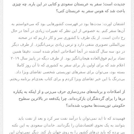
جدیدت است؛ سفر به عربستان سعودی و کتابی در این باره. چه چیزی
باعث شد که هوس سفر به عربستان کنی؟
اشتفان اورت: مدت‌ها بود در فهرست کشور‌هایی بود که می‌خواستم به
آن‌ها سفر کنم. به خصوص از این نظر که تغییرات زیادی در آنجا در حال
رخ دادن است. از یک طرف با کشوری سر و کار داریم که در صحنه
بین‌المللی تصویری منفی دارد و ترس زیادی برمی‌انگیزد. از طرف دیگر
در دو، سه سال گذشته در آنجا اصلاحاتی انجام شده است. دقیقا همین
تضاد برایم فوق‌العاده هیجان‌انگیز بود. از طرف دیگه در پاییز سال ۲۰۱۹
اعلام شد که برای اولین بار برای سفر به کشوری که تا آن روز کاملا
بسته بود، می‌توان برای سفر‌های توریستی شخصی تقاضای ویزا داد.
بی‌درنگ با این خبر تقاضای ویزا کردم و برای کتاب بعدی‌ام برنامه ریختم.
از اصلاحات و برنامه‌های مدرن‌سازی حرف می‌زنی و از اینکه به یکباره
در‌ها را برای گردشگران بازکرده‌اند. چرا یکدفعه در بالاترین سطوح
حکومتی توریست‌ها محبوب شده‌اند؟
فهمیدند که تا ابد نمی‌توان با درآمد نفت سر کرد و بعد از نفت باید
بتوانند به یک نحوی اقتصادشان را بگردانند. خاندان سعودی به این نکته
پی برده که باید در‌های کشور را به روی جهان باز کند. دیگر نمی‌توان این