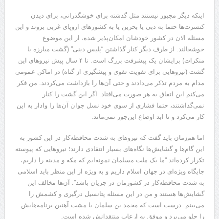
اینکه دیگر مجبور نیستند مثل گذشته برای خوشگذرانی، برای دیدن
کنسرت‌ها حتما به دبی یا بحرین یا به کشور‌های اروپای غربی بروند و این
مسئله الان در کشور خودشان امکان‌پذیر شده، از این موضوع
خوشحالند. از طرف دیگر کنار گذاشتن “پلیس دینی” (گشت مبارزه با
منکرات) برایشان یک پیشرفت بزرگ است. تا ۴ سال پیش نیرو‌های این
گشت (نیرو‌هایی برای تقویت تقوی و پیشگیری از گناه) در اماکن عمومی
مدام به مردم تذکر می‌دادند و حتی آن‌ها را بازداشت می‌کردند. من فکر
می‌کنم این اتفاق به هر صورت می‌افتاد. اگر این گشت را کنار
نمی‌گذاشتند، حتما فشاری از سوی خود نسل جوان آن‌ها را وادار به این
کار می‌کرد و تا ابد اوضاع این‌جور نمی‌ماند.
اما هم‌زمان باید گفت که نیرو‌های به شدت محافظه‌کار در این کشور به
این گام‌ها و گشایش‌ها نگاه‌های بسیار انتقادی دارند؛ نیرو‌هایی که پیوسته
تکرار کرده‌اند “ما یک ملت مسلمان نمونه‌ایم که مکه و مدینه را داریم،
جایگاه ویژه‌ای در جهان اسلام داریم و به ویژه از این منظر باید اسلامی
به شدت محافظه‌کار در کشورمان در جریان باشد”. آن‌ها مخالف این
گشایش‌ها هستند و من در این مسئله پتانسیل درگیری و کشمش را
می‌بینم. درست است که محمد بن سلمان با مشت آهنین برنامه‌هایش
را جلو می‌برد و موفق به ارعاب منتقدانش شده است.