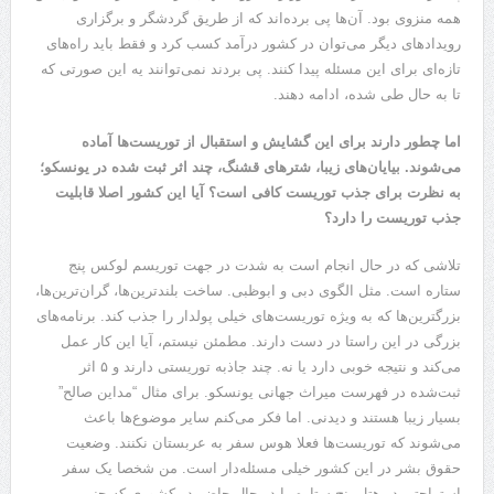
همه منزوی بود. آن‌ها پی برد‌ه‌اند که از طریق گردشگر و برگزاری
رویداد‌های دیگر می‌توان در کشور درآمد کسب کرد و فقط باید راه‌های
تازه‌ای برای این مسئله پیدا کنند. پی بردند نمی‌توانند یه این صورتی که
تا به حال طی شده، ادامه دهند.
اما چطور دارند برای این گشایش و استقبال از توریست‌ها آماده
می‌شوند. بیایان‌های زیبا، شتر‌های قشنگ، چند اثر ثبت شده در یونسکو؛
به نظرت برای جذب توریست کافی است؟ آیا این کشور اصلا قابلیت
جذب توریست را دارد؟
تلاشی که در حال انجام است به شدت در جهت توریسم لوکس پنج
ستاره است. مثل الگوی دبی و ابوظبی. ساخت بلندترین‌ها، گران‌ترین‌ها،
بزرگترین‌ها که به ویژه توریست‌های خیلی پولدار را جذب کند. برنامه‌های
بزرگی در این راستا در دست دارند. مطمئن نیستم، آیا این کار عمل
می‌کند و نتیجه خوبی دارد یا نه. چند جاذبه توریستی دارند و ۵ اثر
ثبت‌شده در فهرست میراث جهانی یونسکو. برای مثال “مداین صالح”
بسیار زیبا هستند و دیدنی. اما فکر می‌کنم سایر موضوع‌ها باعث
می‌شوند که توریست‌ها فعلا هوس سفر به عربستان نکنند. وضعیت
حقوق بشر در این کشور خیلی مسئله‌دار است. من شخصا یک سفر
استراحتی در هتل پنج ستاره را در حال حاضر در کشوری که چنین