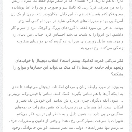
کاری با هم ندارند. در ۹ هفته‌ای که در سفر بودم فقط یک میزبان زنش
را به من معرفی کرد؛ زنی که کاملا سر و صورت و تن را با عبا پوشانده
بود و فکر کنم همین قدر هم به این دلیل امکان‌پذیر شد، چون او یک زن
آمریکایی بود و مقررات‌های فرهنگی شاید در مورد او کمی آسان‌تر
بودند. به جز این مورد فقط با گروه‌های بزرگ و کوچک مردان سر و کار
داشتم. این انزوا را به شدت می‌شد احساس کرد، جدایی بین دنیای زن
و مرد، هیچ تبادل روزمره‌ای بین این دو گروه که در دو دنیای متفاوت
زندگی می‌کنند، رخ نمی‌دهد.
فکر می‌کنی قدرت کدامیک بیشتر است؟ انقلاب دیجیتال یا خواب‌های
ولیعهد برای جامعه عربستان؟ کدامیک می‌تواند این حصار‌ها و موانع را
بشکند؟
به ویژه در مورد رابطه زنان و مردان امکانات دیجیتال می‌توانند تا حدی
به اینکه آن‌ها با هم تماس بگیرند، کمک کنند. تماس با فیس‌بوک، توییتر و
… بدون آنکه دیگران چیزی درباره‌اش بدانند. این خودش یک تغییر و
امکان است، اما همزمان مردم می‌دانند که نقض مقررات جریمه‌های
سنگینی در پی دارد. به همین دلیل و به خاطر این ترس، فکر می‌کنم
تغییرات با سرعت بسیار کمی رخ دهند؛ و وقتی از قانون و مقررات حرف
می‌زنیم تنها مقررات‌های دولتی مد نظر نیستند. قوانین خانوادگی وجود