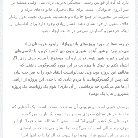
دارد که گاه از قوانین رسمی سختگیرانه‌ترند، برای مثال وقتی مسئله بر
سر آبروی خانوادگی است. برای مثال دختران خانواده‌های مرفه و
سرشناس مجبورند در جمع خانواده و همسایه، تصویری نجیب بدون رفتار
خلاف شئون از خود نشان دهند. فشار زیادی وجود دارد برای اطمینان از
اینکه چرخش و گشایش سریعی در جامعه ایجاد نشود.
در رسانه‌ها در مورد پروژه‌های بلندپروازانه ولیعهد عربستان زیاد
می‌خوانیم؛ ابرشهر آینده، شهری بدون دی اکسید کربن، با تاکسی‌های
هوایی و غیره، شهر نئوم. تو درباره این موضوع با مردم حرف زدی. اگر
اشباه نکنم در تبوک با میزبانت در این مورد گفت‌وگویی داشتی که
مخالف این پروژه بود، ولی نمی‌توانست انتقاد خود را به صراحت بیان
کند. پس از گفت‌وگوهایت با مردم عادی که تا حدی این پروژه از اراضی
آن‌ها هم می‌گذرد چه برداشتی از آن داری؟ نئوم یک رؤیاست یک پروژه
بلندپروازانه یا یک توهم؟
پرسش خوبی است. پیش‌بینی آن به شدت سخت است. یک آشنایی که
مدت‌ها در عربستان سعودی به سر بوده بود، یک بار به من گفت،
عربستان یک کشور “آی‌بی‌ام” است؛ یعنی “انشاالله، شاید فردا”. از این
حرف چند سالی است که می‌گذرد، اما نشان می‌دهد که برنامه‌های
زیادی در این کشور قرار بوده اجرا شوند که الزاما تا به انتها اجرا