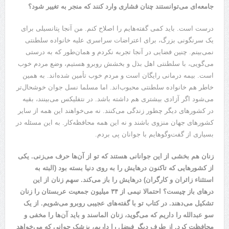
جامعه‌ای می‌توانستند چنان فشاری وارد کنند که منجر به تغییر شود؟
درست است. باید کمی گفته‌هایم را اصلاح کنم. من آنجا پتانسیلی برای
یک سرنگونی بزرگ، برای اعتراضات سراسری علیه خانواده سلطنتی
نمی‌بینم. چنین فضایی در آنجا تجربه نکردم و همان‌طور که به درستی
می‌گویی، با سلطنتی اهل بذل و بخشش روبرو هستیم، وضع مردم خوب
است. بیمه درمانی رایگان است و مردم خوب تأمین شده‌اند. به همین
خاطر هم خانواده سلطنتی محبوب‌اند. اما مسلما نسل جوان خوشحال‌تر
می‌شود اگر آزادی بیشتری هم داشته باشد. در نتفلیکس می‌بینند، بقیه
در کشور‌های دیگر چطور زندگی می‌کنند. نه می‌خواهند این همه از سایر
کشور‌های جهان منزوی باشند و نه این همه محافظه‌کار. به این مسئله در
بسیاری از گفت‌وگوهایم با جوانان پی بردم.
زنان هم بخشی از این جوانانی هستند که تو از آن‌ها حرف می‌زنی. یکی
از کشور‌هایی که تاکنون درهایش را به روی دنیا بسته بود (البته به
استثناء زائران و کارگران) درهایش را باز می‌کند. سهم زنان از این
در‌های باز چیست؟ احتمالا نیمی از ۳۴ میلیون جمعیت عربستان را زنان
تشکیل می‌دهند. در کتاب تو با گفته‌های عجیبی روبرو می‌شویم. از یک
سو عبدالله را داریم که می‌گوید، زنان الماسند و باید آن‌ها را مخفی و
محافظت کرد. از طرف دیگر فیضل را داریم، پزشک جوانی که می‌خواهد