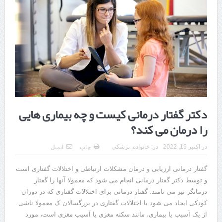
هزینه ایمپلنت دندان در ترکیه 1405 | قیمت، مزایا، معایب و مقایسه با
ایران
محصولات تراست؛ بهترین گزینه برای مراقبت از پوست
کلاس تیزهوشان برای چه دانش‌آموزانی ضروری‌تر است؟
آشنایی با هنر عاج کاری
7 سوئیت محبوب مشهد نزدیک حرم با غذا و نظر مسافران
دکتر گفتار درمانی کیست و چه بیماری هایی
درمان ترک های پوستی با لیزر در مشهد | لیزر فوتونا برای بهبود قطعی
را درمان می کند؟
استریا
در
اکتبر 19, 2022
در:
خانواده
,
پزشکی
چاپ
ایمیل
طراحی در خدمت نظم؛ از قفسه ‌های یک‌ طرفه تا دو طرفه، روایت
گفتار درمانی ارزیابی و درمان مشکلات ارتباطی و اختلالات گفتاری است
هوشمندی در معماری فروشگاه
و توسط دکتر گفتار درمانی انجام می شود که معمولا آنها را گفتار
درمانگر نیز می نامند. گفتار درمانی برای اختلالات گفتاری که در دوران
کودکی ایجاد می شود یا اختلالات گفتاری در بزرگسالان ک معمولا ناشی
از یک آسیب یا بیماری، مانند سکته مغزی یا آسیب مغزی است، مورد